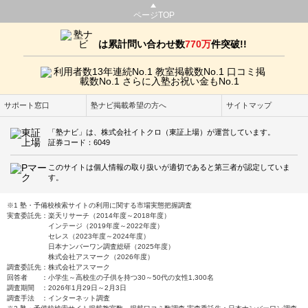
ページTOP
は累計問い合わせ数
770万
件突破!!
サポート窓口
塾ナビ掲載希望の方へ
サイトマップ
「塾ナビ」は、株式会社イトクロ（東証上場）が運営しています。
証券コード：6049
このサイトは個人情報の取り扱いが適切であると第三者が認定していま
す。
※1 塾・予備校検索サイトの利用に関する市場実態把握調査
実査委託先：楽天リサーチ（2014年度～2018年度）
インテージ（2019年度～2022年度）
セレス（2023年度～2024年度）
日本ナンバーワン調査総研（2025年度）
株式会社アスマーク（2026年度）
調査委託先：株式会社アスマーク
回答者 ：小学生～高校生の子供を持つ30～50代の女性1,300名
調査期間 ：2026年1月29日～2月3日
調査手法 ：インターネット調査