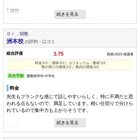
平均よりやや上
→
平均よ
入塾時:
入塾後:
成績/偏差値推移
通塾の目的
高校受験
りやや下
定期テスト
講師
続きを見る
塾の雰囲気
通塾頻度
週1日
定期テストは平均以上だったので、それなりに効果があった
進路で迷っていた時に親身になって話を聞いてくれた
塾の雰囲気
と思います
子供も喜んでいた
1日あたりの授業時間
1～2時間
自由
平均
厳しい
Ｄｒ．関塾
洲本校
自由
平均
厳しい
の評判・口コミ
宿題
カリキュラム
塾の雰囲気
口コミ投稿者ID:2556258
宿題はわからないところはとばしているようです。
塾専用の教材があり
不適切な口コミを報告する
総合評価
3.75
口コミ投稿者ID:2582056
投稿:2023
保護者
それがわかりやすくよかった
自由
平均
厳しい
不適切な口コミを報告する
料金:4.0｜ 講師:4.0｜ カリキュラム・教材:3.0
また、ホワイトボードを使った授業がわかりやすい
家庭でのサポート
塾の周りの環境:3.0｜ 塾内の環境:4.0
瑞浪校の教室情報を見る
口コミ投稿者ID:2548940
家庭では正直サポートはしていません。自分のやる気に任せ
高校受験
通塾時学年:中学生
西早稲田校の教室情報を見る
不適切な口コミを報告する
塾の周りの環境
てします。
料金
駅から少し遠いのが不便。
また、雨など車での送迎の際に駐車場がないため不便
先生もフランクな感じで話しやすいらしく、特に不満だと思
前橋上泉校の教室情報を見る
良いところや要望
治安にあっては高校が近くにあるため少し不安
われる点もないので、満足しています。軽い仕切りで分けら
特に悪い点はないかと思います。よくして頂いて感謝してい
れているので集中力も上がりそうです。
ます。
塾内の環境
続きを見る
講師
全体的に綺麗に清掃されていて
総合評価
コピー機も使えるのが嬉しい
人間関係は特に問題視する事もなく、フランクな感じで接し
他の塾と比べたことがないため、どちらともいえないにさせ