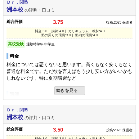
トイレが少し古い感じがした
てくれる人がおおい塾だと思っております。
Ｄｒ．関塾
て頂きました
洲本校
の評判・口コミ
入塾理由
カリキュラム
総合評価
利用内容
3.75
投稿:2023
保護者
知り合いが運営していて、ちょうどどこの塾に行くか
進行度に関しては、まちまちといった印象です。カリキュラ
料金:3.0｜ 講師:4.0｜ カリキュラム・教材:4.0
迷っていたため
ムは、苦手な科目だとしても簡単なものから応用問題まで提
通っていた学校
公立中学校
塾の周りの環境:3.0｜ 塾内の環境:4.0
示してありいいと思います。
高校受験
進学できた学校
公立中学校
通塾時学年:中学生
良いところや要望
通塾の目的
高校受験
塾の周りの環境
料金
先生が少ないのでもう少し増えると
授業を入れやすくなる
特別治安が悪いという訳でもなくて、車で送り迎えをしてい
料金については悪くないと思います。高くもなく安くもなく
目的の達成度
あまり達成できなかった
それ以外は中々良いと思う
ます。駐車場があるのはとてもありがたかったです。
普通な料金です。ただ欲を言えばもう少し安い方がいいかも
通塾頻度
週1日
しれないです。特に夏期講習など
1日あたりの授業時間
1～2時間
総合評価
塾内の環境
続きを見る
講師
UP
先生の当たり外れが少しあるので
治安が悪い訳ではないので、そこまで騒音については特に大
成績/偏差値変化
それがなければコスパはよい
丈夫かと思われます。工事等が近くで行われた際にはすこし
教え方の良し悪しがあることが少し難点かなと思います
平均よりやや下
→
平均
成績/偏差値推移
入塾時:
入塾後:
だけ気になったそうです。
ですが、進み具合はゆっくりめなのでそこはすごくいいと思
Ｄｒ．関塾
います
洲本校
の評判・口コミ
利用内容
塾の雰囲気
入塾理由
総合評価
3.50
通っていた学校
私立中学校
投稿:2023
保護者
カリキュラム
知り合いの子も通っていたため、うちの子も通わせてみたい
料金:3.0｜ 講師:3.0｜ カリキュラム・教材:5.0