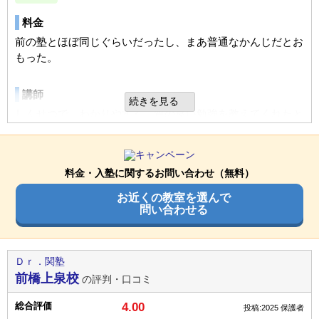
進学できた学校
公立高校
通塾の目的
高校受験
子供達がたくさん通っていて人気があるのかなと思います。
自宅から自転車で10分程度、徒歩でも通塾可能な距離、送り
料金
通塾の目的
高校受験
先生や事務の方も親切です
迎えの駐車場や動線がしっかり決められている。
目的の達成度
達成できた
前の塾とほぼ同じぐらいだったし、まあ普通なかんじだとお
目的の達成度
達成できた
通塾頻度
週3日
もった。
総合評価
塾内の環境
通塾頻度
週4日
1日あたりの授業時間
1～2時間
施設が全体的に古いけれども塾内の雰囲気は良いとおもいま
教室は狭く感じました。自主的に自習のため通塾が可能です
講師
1日あたりの授業時間
2～3時間
す。あまり派手さなないですが地元密着型でいい塾だとおも
がスペースが少ない。
続きを見る
STAY
成績/偏差値変化
います。
しんせつで、わかりやすく、質の良い勉強を教えてくれたと
UP
成績/偏差値変化
平均よりやや下
→
平均よ
こどもからの評価もよかった。
入塾時:
入塾後:
入塾理由
成績/偏差値推移
りやや下
平均よりやや下
→
平均よ
入塾時:
入塾後:
利用内容
成績/偏差値推移
指導方法や環境が本人に合っていた。自宅から近いのも選ん
りやや上
塾の周りの環境
だ理由です。
料金・入塾に関するお問い合わせ（無料）
通っていた学校
公立中学校
塾の雰囲気
治安も良く、こどもも集中してべんがくにとりくめており、
お近くの教室を選んで
塾の雰囲気
全体に見てもよい。交通の便もまあ、といったかんじで良く
通塾の目的
高校受験
定期テスト
問い合わせる
も悪くも普通だ。立地もわるくはない。
自由
平均
厳しい
通塾頻度
週2日
テスト対策については本人から何も聞いていないため評価で
自由
平均
厳しい
きません。
1日あたりの授業時間
1～2時間
口コミ投稿者ID:2745661
塾内の環境
Ｄｒ．関塾
不適切な口コミを報告する
口コミ投稿者ID:2651681
雑音の問題もなく、子供も集中して勉学に取り組めている。
前橋上泉校
宿題
の評判・口コミ
不適切な口コミを報告する
塾の雰囲気
基本的に宿題が出ないのが、この塾の特徴だと思います。本
洲本校の教室情報を見る
総合評価
4.00
投稿:2025
保護者
入塾理由
人にはあっている。