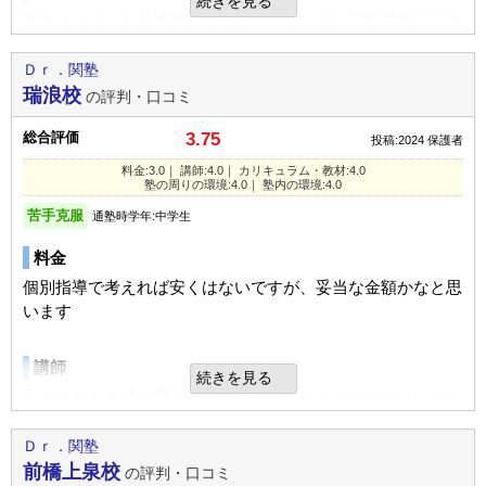
続きを見る
ます
塾長は一人一人の性格など把握しフランクな印象で親の立場
家庭でのサポート
からも話しやすい。講師に教わった時、若い先生だと本人は
塾の時間が遅い時間帯だった為、送迎。年に数回の塾長との
喜ぶがあまり身についてない模様。嫌な先生がいて通いたく
Ｄｒ．関塾
入塾理由
三者面談に行きました。
ないとはならない点はありがたいが授業の質はイマイチかと
瑞浪校
の評判・口コミ
数学と社会が苦手だと言っていたので克服されようと子供と
思う
相談してこの塾への入塾を決定しました。
総合評価
良いところや要望
3.75
投稿:2024
保護者
生徒の先生のコミュニケーションが取れていて授業も楽しく
カリキュラム
料金:3.0｜ 講師:4.0｜ カリキュラム・教材:4.0
定期テスト
塾の周りの環境:4.0｜ 塾内の環境:4.0
無理なく通えました。基礎重視の塾です。
教材は子どもの出来具合に合わせてたくさん提案があり選べ
前年度のテスト問題を印刷してそれぞれの学年で対策してま
苦手克服
通塾時学年:中学生
て良かった。
した。とても見やすいです！
その他気づいたこと、感じたこと
料金
大体は同じですが講師が変わるのがどんなもんなのかと親的
塾の周りの環境
個別指導で考えれば安くはないですが、妥当な金額かなと思
良いところや要望
には思いますが本人は特に気にしていませんでした。
バス停の近くなので通いやすい方もいると思いますが主にみ
います
全体的に清潔で、犬や、猫などがいないのでアレルギーの方
なさん自転車で通っているため置き場がないのはちょっと困
も安心して入塾できます！先生も優しいです！
総合評価
ります。
講師
続きを見る
基礎重視なので塾へ通う前、あまり成績がいい子ではない子
子どもからの話を聞くと、聞きやすいしあの先生がいいとの
その他気づいたこと、感じたこと
むけの塾かなと思います。
塾内の環境
希望があった為
宿題を何らかの理由で忘れたとしても子供たちのストレスに
新規開講ということもあり施設、設備面は言うことないくら
記録も苦手なところが具体的に挙げられていたため
Ｄｒ．関塾
ならないように優しく接していました！
利用内容
いに綺麗です。パーソナルスペースも確保されている環境で
前橋上泉校
の評判・口コミ