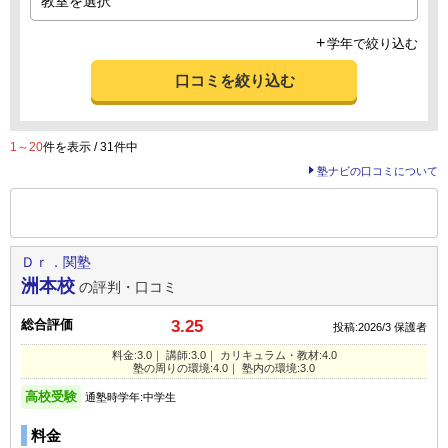
学年で絞り込む
口コミを絞り込む
1～20
件を表示 / 31件中
塾ナビの口コミについて
前の
--
～
--
件を表示する
Ｄｒ．関塾
洲本校
の評判・口コミ
総合評価
3.25
投稿:2026/3
保護者
料金:3.0｜ 講師:3.0｜ カリキュラム・教材:4.0
塾の周りの環境:4.0｜ 塾内の環境:3.0
高校受験
通塾時学年:中学生
料金