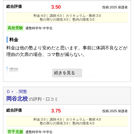
入塾理由
通い始めて日が浅いので、詳しくは分からなのですが
総合評価
3.50
投稿:2025
保護者
良いところや要望
家の近くにあり、まだ塾が開設されたばかりだったので、ち
個別で子供のレベルに合わせて授業を進めてもらってるよう
料金:4.0｜ 講師:4.0｜ カリキュラム・教材:3.0
休みにしたいときはメールでの連絡なのでいちいち電話連絡
ょうど子供を塾に入れようと考えてた時期だったので入塾し
です。
塾の周りの環境:4.0｜ 塾内の環境:3.0
しなかった為、その点は良かったと思います。
た。
高校受験
通塾時学年:中学生
塾の周りの環境
その他気づいたこと、感じたこと
良いところや要望
料金
家から近いのでこの塾に決めたのですが、駅からも徒歩5分
休んだかわりに違う日にちを選べた事が良かったと思いま
先生たちが親切な所。分からない問題があったらすぐに教え
ぐらいです。自転車置き場は狭く車道ギリギリです。
料金は他の塾より安めだと思います。事前に体調不良などが
す。
てくれる講師がよくいるようです。
理由の欠席の場合、コマ数が減らない。
高校受験にも合格し感謝しております。
塾内の環境
総合評価
講師
建物や内部はちょっと古い感じがする。雑音などは子供が特
続きを見る
総合評価
普通だった。子供が満足できているときもあれば、不満げな
に気にしてはいないので大丈夫だと思います。
本人がいろいろな質問等、会話しやすい環境が良かったと思
先生が親身になっていただき高校も無事に合格でき、サポー
顔をして帰ってくるときもあった。そんなことで話を聞く
います。
トをしっかりしていただけ感謝です。
と、先生の指導の仕方が悪いようで、子供はすこし不満げだ
Ｄｒ．関塾
入塾理由
った。
岡谷北校
の評判・口コミ
カリキュラム
知り合いの子が通っていたことと家から近いので体験授業を
利用内容
受けたところ、子供も気に入ったようだったので入塾しまし
英語については、成長が全く見られない、カリキュラムに疑
総合評価
3.75
投稿:2025
保護者
利用内容
た。
問があります。
通っていた学校
公立中学校
料金:3.0｜ 講師:4.0｜ カリキュラム・教材:4.0
塾の周りの環境:3.0｜ 塾内の環境:4.0
通っていた学校
公立中学校
進学できた学校
公立高校
良いところや要望
塾の周りの環境
苦手克服
通塾時学年:中学生