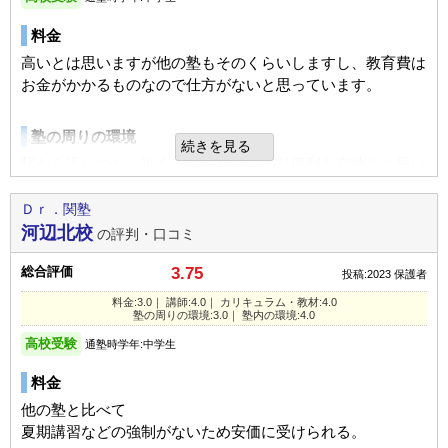
塾さんの受講を希望したため
塾の雰囲気
総合評価
塾の裏に道路がありますがあまり騒音は気にならないと思い
料金
前橋上泉校の教室情報を見る
総合的には良い塾です。講師陣も穏やかです。カリキュラム
ます。送迎用の駐車場があるので助かります。
良いところや要望
自由
平均
厳しい
もこちらの意思を尊重した上で色んな提案があり選択の幅が
高いとは思いますが他の塾もそのくらいしますし、教育費は
広がります。
あれだけ行くのを嫌がっていたのですが、行き始めてからは
お金がかかるものなので仕方がないと思っています。
塾内の環境
口コミ投稿者ID:2609244
自転車置き場がないので狭い歩道にたくさん駐輪があり一般
楽しく行っているようです
静かな環境で授業を受けられると思います。
不適切な口コミを報告する
の方に迷惑かけてないかだけ心配です。
講師の方もフランクに対応してくださっていてそれが安心材
塾の周りの環境
床の埃が気になりますが…
続きを見る
料になっていると思います
駅から近いのと、近くにコンビニがあり便利な立地だと思い
利用内容
前橋上泉校の教室情報を見る
ます。駐輪スペースはありますが駐車場はないので少し不便
入塾理由
総合評価
です
Ｄｒ．関塾
通っていた学校
公立小学校
学校から自宅に帰る間にあるので、帰りに寄ることが可能な
今のところ、塾＝勉強になるところを嫌がらずに通えている
河辺北校
の評判・口コミ
ので。
ところが一番かなと思います
進学できた学校
公立小学校
塾内の環境
総合評価
3.75
投稿:2023
保護者
通塾の目的
苦手克服
教室は二階もあるので、それなりに広いのかと思います。
良いところや要望
利用内容
料金:3.0｜ 講師:4.0｜ カリキュラム・教材:4.0
これ以上人数が増えたら狭いのかもしれません
塾の周りの環境:3.0｜ 塾内の環境:4.0
目的の達成度
達成できなかった
これからも子供のモチベーションが上がるよう指導よろしく
通っていた学校
公立中学校
お願いします。
高校受験
通塾時学年:中学生
通塾頻度
週1日
入塾理由
通塾の目的
苦手克服
料金
1日あたりの授業時間
1～2時間
近いから通いやすいというのと、知り合いが通っていて安心
利用内容
通塾頻度
週2日
だという点で選びました。
他の塾と比べて
DOWN
成績/偏差値変化
同じ中学の子もいるようなので、選びました。
夏期講習などの強制がないため安価に受けられる。
通っていた学校
公立中学校
1日あたりの授業時間
1～2時間