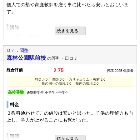
個人での塾や家庭教師を雇う事に比べたら安いとおもいま
す。
講師
続きを見る
少人数での塾なのでよくみてもらえたようです。
塾を休みにすると代わりに違う日を選べる事がよかったとお
もいます。
Ｄｒ．関塾
森林公園駅前校
の評判・口コミ
カリキュラム
総合評価
2.75
投稿:2025
保護者
本人にあっていたのか嫌がらずに塾にいっていたので良かっ
料金:4.0｜ 講師:3.0｜ カリキュラム・教材:2.0
たと思います。
塾の周りの環境:3.0｜ 塾内の環境:2.0
季節講習もあった為、通わせててました。
高校受験
通塾時学年:小学生～中学生
塾の周りの環境
料金
家から自転車で5分ぐらいにあった為ちかかったので良かっ
３教科通わせてこの値段は安いと思った。子供の理解力も向
たと思います。
上し、学力が上がることにも繋がった。
雨でも徒歩でいける圏内でしたので助かりました。
講師
続きを見る