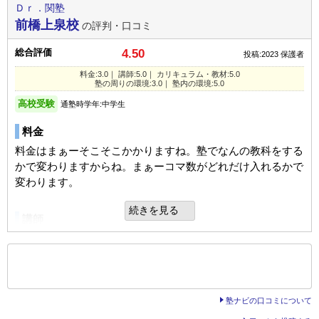
塾内の環境
Ｄｒ．関塾
平均
→
平均よりやや上
成績/偏差値推移
入塾時:
入塾後:
子どもの話だが、教室長が自転車整備や室内の掃除をマメに
前橋上泉校
の評判・口コミ
カリキュラム
自由
平均
厳しい
しているらしい。
まだ始まったばかりなので何とも評価し難いが、授業はわか
総合評価
4.50
塾の雰囲気
投稿:2023
保護者
口コミ投稿者ID:2451893
りやすいと聞いている。
不適切な口コミを報告する
良いところや要望
料金:3.0｜ 講師:5.0｜ カリキュラム・教材:5.0
塾の周りの環境:3.0｜ 塾内の環境:5.0
自由
平均
厳しい
教室長が私立の中学や高校とコンタクトを取ってくれて、受
塾の周りの環境
高校受験
通塾時学年:中学生
験にかなり助かった。
新川１丁目校の教室情報を見る
駅のから離れいる。治安は悪くないが夜は人通りが少ないた
口コミ投稿者ID:2485665
料金
め送り迎えは必要。
不適切な口コミを報告する
利用内容
料金はまぁーそこそこかかりますね。塾でなんの教科をする
かで変わりますからね。まぁーコマ数がどれだけ入れるかで
塾内の環境
通っていた学校
公立中学校
南つくし野校の教室情報を見る
変わります。
教室はきれいに整理整頓されているが部屋は狭い。自習室が
進学できた学校
公立高校（難関校）
設けられているが、同じ場所を授業でも使用しているため空
続きを見る
講師
通塾の目的
高校受験
いていないこともありそう。
いい先生ばかりでとてもわかりやすく楽しく勉強できてよか
目的の達成度
達成できた
ったです。年齢もちかめでとても接しやすい感じでいいで
良いところや要望
もっと見る
UP
す。
成績/偏差値変化
後の
--
～
--
件を表示／全31件
学習について、個人に合わせて柔軟に対応してもらえると感
平均よりやや下
→
上位
じる。講師が話しやすく授業が面白いようで、嫌がらずに通
成績/偏差値推移
入塾時:
入塾後:
塾ナビの口コミについて
カリキュラム
えていることは良いと思う。