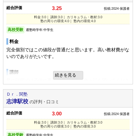
す
カリキュラム
通っていた学校
公立中学校
総合評価
総合評価
3.25
投稿:2024
保護者
カリキュラムはわかりません
教え方が思っていたよりどの子供にも優しく丁寧に一つ一つ
進学できた学校
公立高校
入塾理由
料金:3.0｜ 講師:3.0｜ カリキュラム・教材:3.0
ただ、テスト前だったりすると該当科目の質問も答えてくれ
塾の周りの環境:4.0｜ 塾内の環境:4.0
教えていて子供も楽しいと言っていました！
苦手な算数に特化して学習でき新規開校の塾だったためこち
るとの事だったので臨機応変に対応してくださっているのか
通塾の目的
基礎学力向上
高校受験
通塾時学年:中学生
らの都合でスケジュールが取れた点が良く決めました。
なと思います
目的の達成度
やや達成できた
利用内容
料金
通塾頻度
週1日
定期テスト
塾の周りの環境
完全個別ではこの値段が普通だと思います。高い教材費がな
通っていた学校
私立小学校
定期テスト対策はまだ小学生だからなのか提案されたことは
駅が近いので夜でも道が比較的明るくていい
いのでありがたいです。
1日あたりの授業時間
1～2時間
進学できた学校
私立中学校
ありません。
高校生が帰宅に重なったりするため、１人夜道を歩くことは
UP
成績/偏差値変化
なさそう
通塾の目的
苦手克服
講師
続きを見る
平均よりやや下
→
平均
成績/偏差値推移
入塾時:
入塾後:
宿題
塾の説明では子供の事を理解しようと色々話を聞いてくださ
目的の達成度
やや達成できた
塾内の環境
小学生の塾の宿題としては妥当な量。学年が上がるにつれて
り、任せられると思いました。
通塾頻度
週1日
もう少し増やしてもいいと思いました。
線路は近いけど、建物自体そこから少し入って線路の真横で
Ｄｒ．関塾
塾の雰囲気
はないので騒音は感じない
1日あたりの授業時間
1～2時間
志津駅校
の評判・口コミ
カリキュラム
整理整頓もされている印象
良いところや要望
自由
UP
平均
厳しい
うちの子は理解するのに時間がかかるタイプの子なのです
成績/偏差値変化
総合評価
3.00
投稿:2024
保護者
嫌がらずに通っているので教室の雰囲気はとても良さそうで
が、ゆっくり進めてくれるようです。
平均
→
平均よりやや上
成績/偏差値推移
入塾時:
入塾後:
入塾理由
料金:3.0｜ 講師:3.0｜ カリキュラム・教材:3.0
口コミ投稿者ID:2640926
す。自転車置き場を今後考えてほしいです。
塾の周りの環境:3.0｜ 塾内の環境:3.0
不適切な口コミを報告する
子どもが体験授業を受けた結果、雰囲気が良かったようで関
塾の周りの環境
高校受験
通塾時学年:中学生