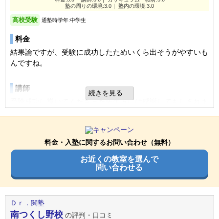
自由
平均
厳しい
と思ったのでここに入塾させていただきました。
ついていける授業進度なのでとてもいいと思います。悪くな
進学できた学校
私立高校
塾の周りの環境:3.0｜ 塾内の環境:3.0
いと思います。特に改善しなければいけないと思うところは
通塾の目的
高校受験
高校受験
通塾時学年:中学生
口コミ投稿者ID:2542804
ないです
良いところや要望
不適切な口コミを報告する
目的の達成度
やや達成できた
料金
入口にキャラメルや飴ちゃんやらのお菓子が置いてあり、勉
塾の周りの環境
通塾頻度
週2日
強して疲れた脳を癒してくれる、ご褒美みたいな物があると
結果論ですが、受験に成功したためいくら出そうがやすいも
志津駅校の教室情報を見る
テンションが上がるようです。
家から近かったので自転車で行ける距離なのがすごくいいと
んですね。
1日あたりの授業時間
1～2時間
思いました。ただ雨の日などの送迎は少し不便だと思いま
UP
す。治安はそこまで悪くないと思います
成績/偏差値変化
総合評価
講師
続きを見る
平均よりやや下
→
平均
毎度勉強が終わったあとの飴を選んで友達と食べたり、先生
受験成功に導いてくださった先生方には感謝してもしきれま
成績/偏差値推移
入塾時:
入塾後:
塾内の環境
方とフランクに話したり楽しそうでした。
せん。
室内環境はすごくいいと思います。落ち着いて勉強できる場
塾の雰囲気
所だと思いました
利用内容
カリキュラム
料金・入塾に関するお問い合わせ（無料）
一人一人に寄り添い、とても分かりやすく教えてくださいま
自由
平均
厳しい
進学できた学校
公立高校
入塾理由
お近くの教室を選んで
した。
問い合わせる
家から近く通いやすいところだったから。安心して通わせら
通塾の目的
高校受験
口コミ投稿者ID:2508822
れるところが良かったから
不適切な口コミを報告する
塾の周りの環境
目的の達成度
達成できた
治安がとても良く、子供の帰りが夜遅くなってしまっても安
Ｄｒ．関塾
通塾頻度
週2日
良いところや要望
心して待つことができます。あと道もとても整備されてお
河辺北校の教室情報を見る
南つくし野校
の評判・口コミ