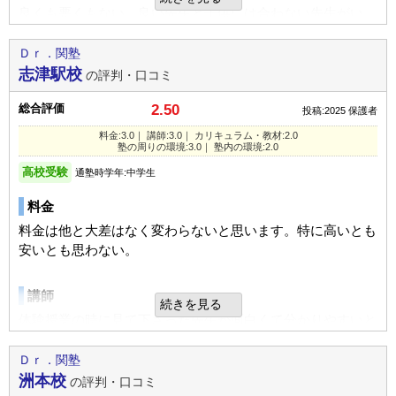
塾内の環境
良くも悪くもない。良い先生と子供には合わない先生がい
教室に入ったことがないのですが、旦那いわく狭かったよう
た。合わない先生だと、子供もやる気が出ないのか塾を楽し
ですがエアコンもきちんと効いており快適だったときいてお
んでいけてないかった。
Ｄｒ．関塾
ります。
志津駅校
の評判・口コミ
カリキュラム
総合評価
2.50
投稿:2025
保護者
入塾理由
指導の仕方が悪く、教え方があまり分かりづらい講師がい
料金:3.0｜ 講師:3.0｜ カリキュラム・教材:2.0
友人がかよっており本人も通いやすく、本人自身が決めたた
た。生徒内の対応の仕方が違うようで、子供はよかった
塾の周りの環境:3.0｜ 塾内の環境:2.0
め。
が、、他の生徒は私の子供よりも対応が冷たかったらしい。
高校受験
通塾時学年:中学生
少人数での塾だった為。
塾の周りの環境
料金
定期テスト
よくもわるくもない。極普通って感じ。文句は特にないで
料金は他と大差はなく変わらないと思います。特に高いとも
テスト対策はあまり本人から聞くことがなかったのですが、
す。強いて言うなら外からの音がうるさく、授業の話が聞け
安いとも思わない。
少しはテストで点数があがったかとおもいます。
ない時が多くあった。
講師
続きを見る
宿題
塾内の環境
体験授業の時に見て下さった先生が面白くて分かりやすいと
塾からの宿題は少なく週3回かよっていても問題なくこなし
バイクなどの音がうるさく、子供が集中できないと私自身に
言っているので良かった。
てました。
行ってきたことがあった
Ｄｒ．関塾
もう少し宿題があってもよかったとおもいます。
洲本校
の評判・口コミ
カリキュラム