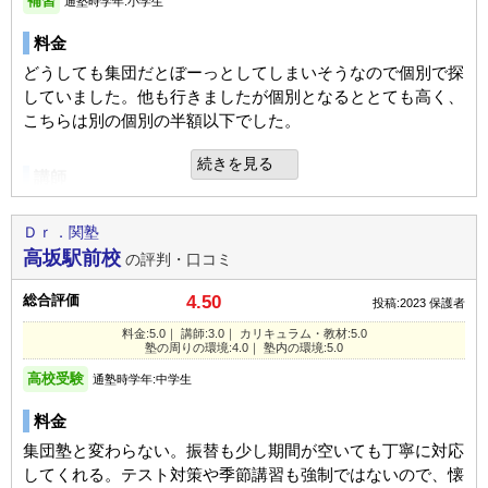
補習
通塾時学年:小学生
もらえたとのことでした。
塾の雰囲気
通っていた学校
公立中学校
料金
塾の周りの環境
進学できた学校
公立高校
どうしても集団だとぼーっとしてしまいそうなので個別で探
自由
平均
厳しい
特に特徴はないが自宅から近く通いやすそうであったのがよ
していました。他も行きましたが個別となるととても高く、
通塾の目的
高校受験
かったです。
こちらは別の個別の半額以下でした。
口コミ投稿者ID:2501013
目的の達成度
達成できた
住宅街の中にあり夜は暗いかもしれません。
不適切な口コミを報告する
続きを見る
おむかえできるとあんしんですね。
講師
通塾頻度
週2日
塾長とは面談しましたが、担当の講師の先生とは直接お会い
洲本校の教室情報を見る
1日あたりの授業時間
1～2時間
塾内の環境
していないのでわかりません。
Ｄｒ．関塾
UP
成績/偏差値変化
整頓された教室でよかったと思います。
高坂駅前校
の評判・口コミ
清潔感があり、よくできていた印象でした。
カリキュラム
平均よりやや下
→
平均
成績/偏差値推移
入塾時:
入塾後:
総合評価
4.50
投稿:2023
保護者
まだ始めたばかりなのでわかりませんが、宿題を出して丸つ
入塾理由
料金:5.0｜ 講師:3.0｜ カリキュラム・教材:5.0
けを毎回してくれるのと、アプリで入退室の管理、授業のレ
塾の雰囲気
塾の周りの環境:4.0｜ 塾内の環境:5.0
個別指導でみてくれるところがよかったです。
ポート、宿題まで親と子とそれぞれにくるのでありがたいで
高校受験
通塾時学年:中学生
また自宅から近く通いやすいのも決め手でした。
す
自由
平均
厳しい
料金
良いところや要望
塾の周りの環境
集団塾と変わらない。振替も少し期間が空いても丁寧に対応
口コミ投稿者ID:2493813
講師陣がよりレベルの高いかただとより大学受験には安心感
家から近いので良かった。自転車で通える距離、歩くと15分
してくれる。テスト対策や季節講習も強制ではないので、懐
不適切な口コミを報告する