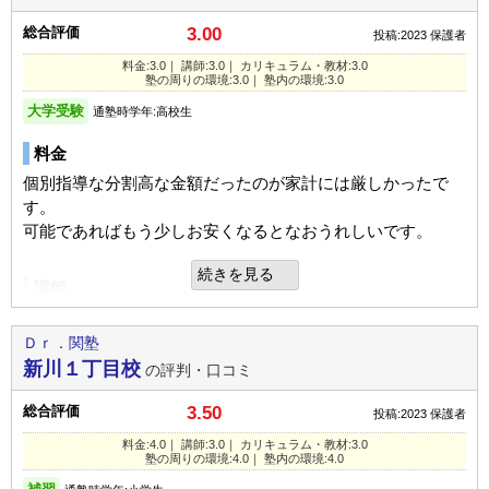
1日あたりの授業時間
1～2時間
ここの先生方は皆さん優しくとても親身な方々だと思いま
り、街灯もついてる所が良いです
す。しっかりと進路についてお話ししてくださるのでとても
総合評価
3.00
投稿:2023
保護者
UP
成績/偏差値変化
いいです
塾内の環境
料金:3.0｜ 講師:3.0｜ カリキュラム・教材:3.0
平均よりやや下
→
平均
成績/偏差値推移
入塾時:
入塾後:
塾の周りの環境:3.0｜ 塾内の環境:3.0
赤本や問題集などの整理整頓がとてもよく出来ているため、
総合評価
大学受験
通塾時学年:高校生
生徒も安心して使えます。
通いやすい位置にあったのがすごくいいと思った。先生の質
塾の雰囲気
料金
が少し悪いと思う。
入塾理由
個別指導な分割高な金額だったのが家計には厳しかったで
自由
平均
厳しい
口コミが良かったから。家から近く、通いやすいのではない
す。
利用内容
かと思ったから。
可能であればもう少しお安くなるとなおうれしいです。
口コミ投稿者ID:2508100
通塾の目的
高校受験
不適切な口コミを報告する
続きを見る
良いところや要望
講師
目的の達成度
やや達成できた
完璧すぎて文句のつけ所もありません。とても感謝しており
講師はやはりプロは少なく地元の人だったのが残念でした。
洲本校の教室情報を見る
通塾頻度
週2日
ます。
ただ会話は楽しく通えたようです。
Ｄｒ．関塾
新川１丁目校
の評判・口コミ
1日あたりの授業時間
1時間以内
総合評価
カリキュラム
UP
成績/偏差値変化
総合評価
3.50
投稿:2023
保護者
ここに入塾させて本当に良かったと思っています。
個人に合わせたレベルで設定してもらえるのが良かったで
平均よりやや下
→
平均
成績/偏差値推移
料金:4.0｜ 講師:3.0｜ カリキュラム・教材:3.0
入塾時:
入塾後:
す。
塾の周りの環境:4.0｜ 塾内の環境:4.0
得意な部分は伸ばせて苦手な部分は自分がわかるまで教えて
利用内容