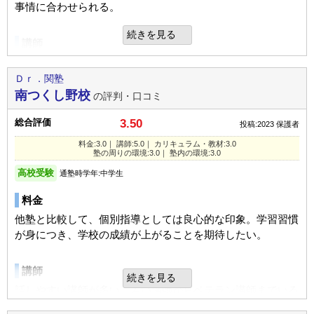
があるとおもいます。
ほど。周りに立ち寄りたくなるようなお店もないので良かっ
事情に合わせられる。
た。
洲本校の教室情報を見る
続きを見る
総合評価
講師
塾内の環境
ちょうど先生と気が合い教えかたもあっていて楽しく通えた
女性の先生が多いのが、男性が苦手なうちの子にとっては助
のがよかったとおもいます
そんなに広くありませんが整理されていて勉強しやすい環境
かった。ただ、もう少し厳しくして欲しかった。
Ｄｒ．関塾
かと思います。
南つくし野校
の評判・口コミ
利用内容
カリキュラム
総合評価
3.50
投稿:2023
保護者
良いところや要望
教室長がかなり高い分析をして下さるから、平均以下の成績
通っていた学校
公立高校（中堅/上位校）
料金:3.0｜ 講師:5.0｜ カリキュラム・教材:3.0
全ての教科は国語力だと思います。問題文が読めないので、
がみるみる伸びていった。また季節講習が高いと聞いていた
塾の周りの環境:3.0｜ 塾内の環境:3.0
そこから始めてもらい、成績が平均程度になってほしいで
が、受験生は夏期講習・冬期講習というよりも受験対策講座
進学できた学校
私立大学（中堅/上位校）
高校受験
通塾時学年:中学生
す。
のようなシステムで長期でやるので上の子の集団塾の時より
学部・学科
法・政治・経済
も結果的に安かった。
料金
通塾の目的
大学受験
利用内容
他塾と比較して、個別指導としては良心的な印象。学習習慣
塾の周りの環境
目的の達成度
やや達成できた
が身につき、学校の成績が上がることを期待したい。
通っていた学校
公立小学校
周りに飲食店等がないため静か。街灯も明るいので、安心。
通塾頻度
週2日
たまに、上の学生寮の洗濯物が落ちているが速やかに撤去さ
通塾の目的
補習
講師
続きを見る
1日あたりの授業時間
1～2時間
れている。
話しやすい講師が多い。若い講師からベテラン講師までいる
UP
成績/偏差値変化
ところ。
塾の雰囲気