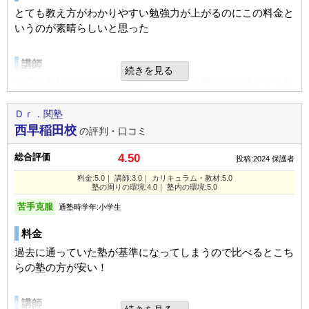
UP
成績/偏差値変化
ます。
とても教え方がわかりやすい勉強力が上がるのにこの料金と
1日あたりの授業時間
1～2時間
下位
→
平均よりやや下
成績/偏差値推移
入塾時:
入塾後:
いうのが素晴らしいと思った
STAY
成績/偏差値変化
塾内の環境
講師
平均
→
平均
成績/偏差値推移
入塾時:
入塾後:
塾の雰囲気
自習室があり自由に使える。コマがない日も行けるので
続きを見る
助かります。教室も綺麗。
苦手な教科の中から苦手なところをより重心的に教えてくれ
るので良いと思われます！
自由
平均
厳しい
塾の雰囲気
Ｄｒ．関塾
入塾理由
西早稲田校
口コミ投稿者ID:2644773
の評判・口コミ
カリキュラム
面倒見の良さと毎日自習に通えるので勉強する習慣が出来
自由
平均
厳しい
不適切な口コミを報告する
た。家だと出来ないので。
とても問題がわかりやすいけれどポイントやコツがあまり書
総合評価
4.50
投稿:2024
保護者
いてないので覚えにくい面がありました
口コミ投稿者ID:2642382
料金:5.0｜ 講師:3.0｜ カリキュラム・教材:5.0
不適切な口コミを報告する
洲本校の教室情報を見る
定期テスト
塾の周りの環境:4.0｜ 塾内の環境:5.0
塾の周りの環境
補講という形で普段取っていない科目も面倒見ていただけま
苦手克服
通塾時学年:小学生
す。講師のコメントも書いてあるので参考にしました。
中学校のちかくにあるので中学生は通いやすいのではないか
岡谷北校の教室情報を見る
料金
と思われます！あと駐輪場もあるので自転車通学でもとても
通いやすいです！
過去に通っていた塾が基準になってしまうので比べるとこち
宿題
らの塾の方が安い！
量はプリントと教科書少しなので無理なく学校の宿題と並行
塾内の環境
して出来ました。
講師
定期的に掃除ロボットが掃除しているので清潔で良いと思い