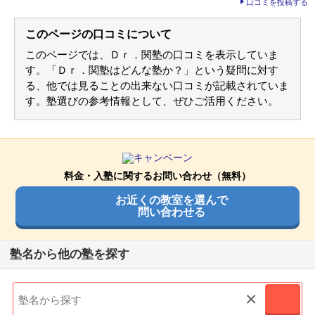
口コミを投稿する
苦手な部分を教材一つでなくなるぐらいいい教材です。わか
塾の雰囲気
らない部分があればこの教材を使うだけでわかります。
利用内容
このページの口コミについて
自由
平均
厳しい
このページでは、Ｄｒ．関塾の口コミを表示していま
通っていた学校
公立小学校
塾の周りの環境
す。「Ｄｒ．関塾はどんな塾か？」という疑問に対す
治安の良さはそこそこですね。悪くもなくよくもなくってま
通塾の目的
高校受験
口コミ投稿者ID:2449124
る、他では見ることの出来ない口コミが記載されていま
ぁ勉強はしやすい環境ではありますね。
不適切な口コミを報告する
す。塾選びの参考情報として、ぜひご活用ください。
塾の雰囲気
塾内の環境
高坂駅前校の教室情報を見る
塾内ではうるさい生徒はあまりいません。なので勉強しやす
自由
平均
厳しい
い環境ではあると思います。雑音とかはたまーにあるぐらい
料金・入塾に関するお問い合わせ（無料）
で気になりません。
口コミ投稿者ID:2446354
不適切な口コミを報告する
お近くの教室を選んで
問い合わせる
良いところや要望
良いところは先ほども言った教師との年齢がちかいのでとて
南つくし野校の教室情報を見る
も接しやすく勉強にも取り組めるところです。
塾名から他の塾を探す
その他気づいたこと、感じたこと
×
休む時は連絡したらすぐ違う日に変えてくれたりするのでと