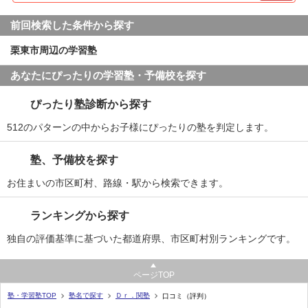
てもいいと思います。自習もしやすいですね。
前回検索した条件から探す
利用内容
栗東市周辺の学習塾
通っていた学校
私立高校
あなたにぴったりの学習塾・予備校を探す
進学できた学校
私立高校
ぴったり塾診断から探す
通塾の目的
高校受験
512のパターンの中からお子様にぴったりの塾を判定します。
目的の達成度
達成できた
塾、予備校を探す
STAY
成績/偏差値変化
お住まいの市区町村、路線・駅から検索できます。
上位
→
上位
成績/偏差値推移
入塾時:
入塾後:
ランキングから探す
塾の雰囲気
独自の評価基準に基づいた都道府県、市区町村別ランキングです。
自由
平均
厳しい
ページTOP
口コミ投稿者ID:2443709
塾・学習塾TOP
塾名で探す
Ｄｒ．関塾
口コミ（評判）
不適切な口コミを報告する