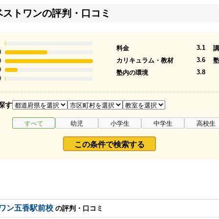
ベストワンの評判・口コミ
3.1
料金
9
3.6
カリキュラム・教材
9
9
3.8
塾内の環境
9
探す
すべて
幼児
小学生
中学生
高校生
この条件で検索する
ワン五香駅前校
の評判・口コミ