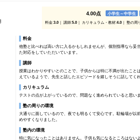
4.00点
小学生～中学生
月
料金:
3.0
｜ 講師:
5.0
｜ カリキュラム・教材:
4.0
｜ 塾の周
料金
他塾と比べれば高い方に入るかもしれませんが、個別指導なら妥
た対応をしていただいています。
講師
授業はわかりやすいとのことで、子供からは特に不満が出たこと
えているようで、先生と話したエピソードを嬉しそうに話してく
カリキュラム
テストの点が上がっているので、問題なく進められていると思い
塾の周りの環境
大通りに面しているので、夜でも明るくて安心です。駐輪場が以
めやすくなりました。
塾内の環境
特に気になったことはありません。子供も気になるところはない