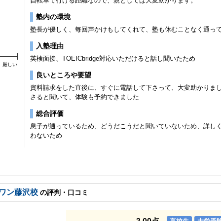
自転車で行ける距離なので、親としては大変助かります。
塾内の環境
塾長が優しく、毎回声かけもしてくれて、塾も休むことなく通っ
入塾理由
英検面接、TOEICbridge対応いただけると話し聞いたため
厳しい
良いところや要望
資料請求をした直後に、すぐに電話して下さって、大変助かりま
さると聞いて、体験も予約できました
総合評価
息子が通っているため、どうだこうだと聞いていないため、詳し
わないため
ワン藤沢校
の評判・口コミ