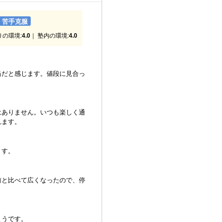
苦手克服
りの環境:
4.0
｜ 塾内の環境:
4.0
当だと感じます。値段に見合っ
はありません。いつも楽しく通
れます。
ます。
前と比べて広くなったので、停
ようです。