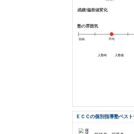
成績/偏差値変化
塾の雰囲気
自由
平均
入塾時
入塾後
ＥＣＣの個別指導塾ベスト