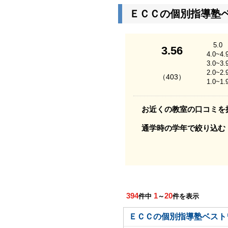
ＥＣＣの個別指導塾
5.0
3.56
4.0~4.
3.0~3.
2.0~2.
（403）
1.0~1.
お近くの教室の口コミを
通学時の学年で絞り込む
394
1
20
件中
～
件を表示
ＥＣＣの個別指導塾ベスト