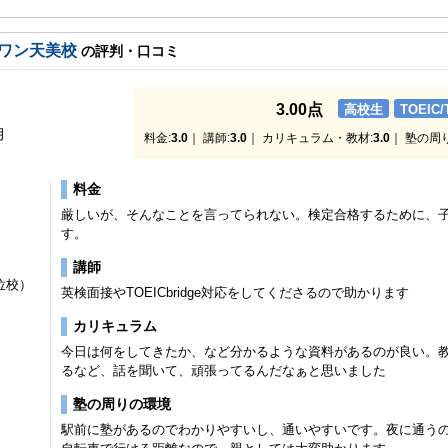
ワン天美校
の評判・口コミ
3.00点
高校生
TOEIC
月
料金:
3.0
｜ 講師:
3.0
｜ カリキュラム・教材:
3.0
｜ 塾の周
料金
厳しいが、そんなことを言ってられない。検定合格するために、
す。
講師
位校）
英検面接やTOEICbridge対応をしてくださるので助かります
カリキュラム
今日は何をしてきたか、など分かるような資料があるのが良い。
るなど、話を聞いて、頑張ってるんだなぁと思いました
塾の周りの環境
駅前に塾があるのでわかりやすいし、通いやすいです。夜に通う