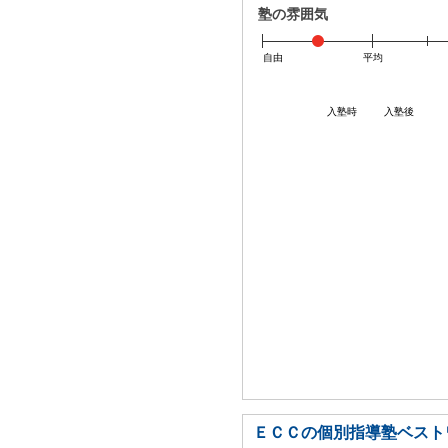
塾の雰囲気
自由
平均
入塾時
入塾後
ＥＣＣの個別指導塾ベスト