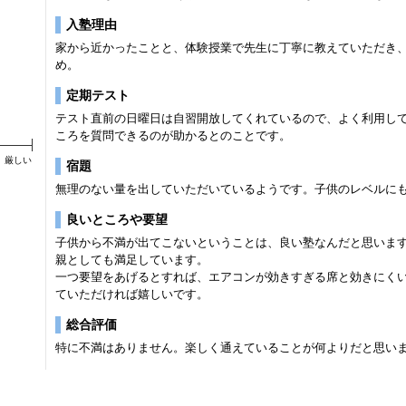
入塾理由
家から近かったことと、体験授業で先生に丁寧に教えていただき
め。
定期テスト
テスト直前の日曜日は自習開放してくれているので、よく利用し
ころを質問できるのが助かるとのことです。
厳しい
宿題
無理のない量を出していただいているようです。子供のレベルに
良いところや要望
子供から不満が出てこないということは、良い塾なんだと思いま
親としても満足しています。
一つ要望をあげるとすれば、エアコンが効きすぎる席と効きにく
ていただければ嬉しいです。
総合評価
特に不満はありません。楽しく通えていることが何よりだと思い