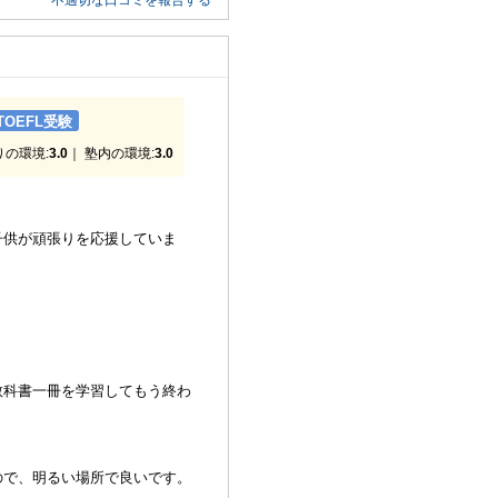
不適切な口コミを報告する
/TOEFL受験
りの環境:
3.0
｜ 塾内の環境:
3.0
子供が頑張りを応援していま
教科書一冊を学習してもう終わ
ので、明るい場所で良いです。