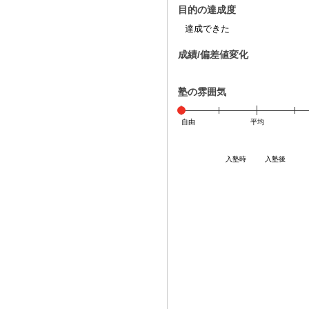
目的の達成度
達成できた
成績/偏差値変化
塾の雰囲気
自由
平均
入塾時
入塾後