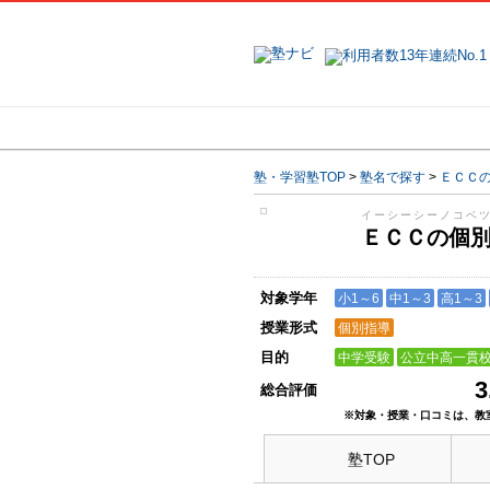
地域で探す
塾・学習塾TOP
>
塾名で探す
>
ＥＣＣ
イーシーシーノコベ
ＥＣＣの個
対象学年
小1～6
中1～3
高1～3
授業形式
個別指導
目的
中学受験
公立中高一貫
3
総合評価
※対象・授業・口コミは、教
塾TOP