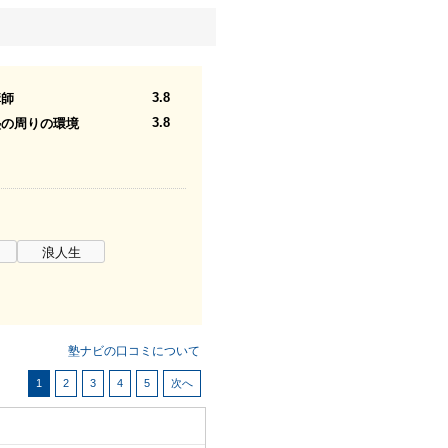
3.8
講師
3.8
塾の周りの環境
浪人生
塾ナビの口コミについて
1
2
3
4
5
次へ