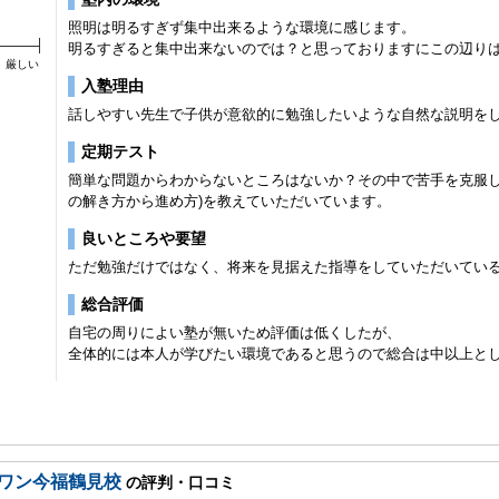
照明は明るすぎず集中出来るような環境に感じます。
明るすぎると集中出来ないのでは？と思っておりますにこの辺り
厳しい
入塾理由
話しやすい先生で子供が意欲的に勉強したいような自然な説明を
定期テスト
簡単な問題からわからないところはないか？その中で苦手を克服し
の解き方から進め方)を教えていただいています。
良いところや要望
ただ勉強だけではなく、将来を見据えた指導をしていただいてい
総合評価
自宅の周りによい塾が無いため評価は低くしたが、
全体的には本人が学びたい環境であると思うので総合は中以上と
ワン今福鶴見校
の評判・口コミ