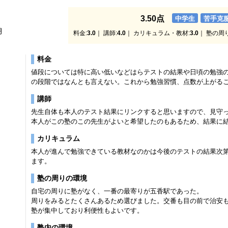
3.50点
中学生
苦手克
月
料金:
3.0
｜ 講師:
4.0
｜ カリキュラム・教材:
3.0
｜ 塾の周
料金
値段については特に高い低いなどはらテストの結果や日頃の勉強
の段階ではなんとも言えない。これから勉強習慣、点数が上がる
講師
先生自体も本人のテスト結果にリンクすると思いますので、見守
本人がこの塾のこの先生がよいと希望したのもあるため、結果に
カリキュラム
本人が進んで勉強できている教材なのかは今後のテストの結果次
ます。
塾の周りの環境
自宅の周りに塾がなく、一番の最寄りが五香駅であった。
周りをみるとたくさんあるため選びました。交番も目の前で治安
塾が集中しており利便性もよいです。
塾内の環境