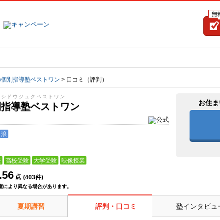
塾名で探す
ランキング
口コミ
の個別指導塾ベストワン
>
口コミ（評判）
ツシドウジュクベストワン
お住ま
別指導塾ベストワン
浪
校
高校受験
大学受験
映像授業
.56
点
(
403
件)
室により異なる場合があります。
夏期講習
評判・口コミ
塾インタビュ