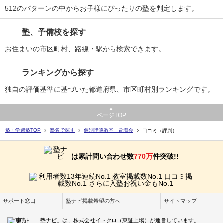
512のパターンの中からお子様にぴったりの塾を判定します。
塾、予備校を探す
お住まいの市区町村、路線・駅から検索できます。
ランキングから探す
独自の評価基準に基づいた都道府県、市区町村別ランキングです。
ページTOP
塾・学習塾TOP
塾名で探す
個別指導教室 育海会
口コミ（評判）
は累計問い合わせ数
770万
件突破!!
サポート窓口
塾ナビ掲載希望の方へ
サイトマップ
「塾ナビ」は、株式会社イトクロ（東証上場）が運営しています。