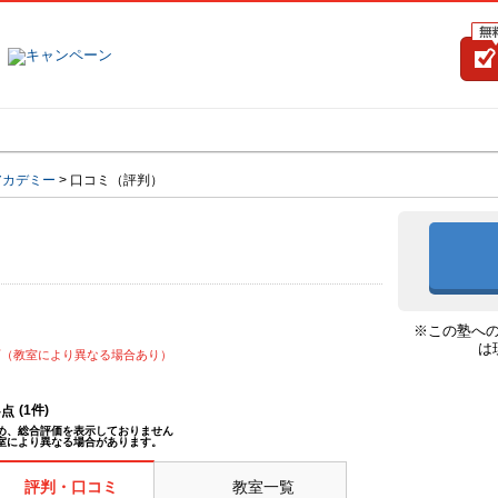
塾名で探す
ランキング
口コミ
アカデミー
>
口コミ（評判）
※この塾へ
は
可（教室により異なる場合あり）
(
1
件)
--点
め、総合評価を表示しておりません
室により異なる場合があります。
評判・口コミ
教室一覧