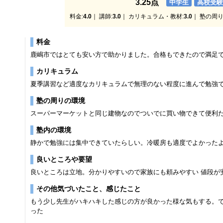
3.25点
中学生
高校受
料金:
4.0
｜ 講師:
3.0
｜ カリキュラム・教材:
3.0
｜ 塾の周り
料金
鹿嶋市ではとても安い方で助かりました。合格もできたので満足
カリキュラム
夏季講習など適度なカリキュラムで無理のない程度に進んで勉強
塾の周りの環境
スーパーマーケットと同じ建物なのでついでに買い物できて便利
塾内の環境
静かで勉強には集中できていたらしい。冷暖房も適度でよかった
良いところや要望
良いところは立地。分かりやすいので家族にも頼みやすい 値段が
その他気づいたこと、感じたこと
もう少し先生がハキハキした感じの方が良かった様な気もする。
った