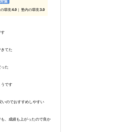
験対策
の環境:
4.0
｜ 塾内の環境:
3.0
です
できてた
だった
ようです
安いのでおすすめしやすい
でも、成績も上がったので良か