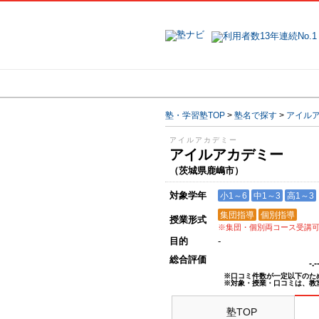
地域で探す
塾・学習塾TOP
>
塾名で探す
>
アイル
アイルアカデミー
アイルアカデミー
（茨城県鹿嶋市）
対象学年
小1～6
中1～3
高1～3
集団指導
個別指導
授業形式
※集団・個別両コース受講
目的
-
総合評価
-.
※口コミ件数が一定以下のた
※対象・授業・口コミは、教
塾TOP