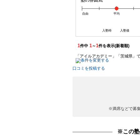
塾の雰囲気
自由
平均
入塾時
入塾後
1
1
1
件中
～
件を表示(新着順)
「アイルアカデミー」「茨城県」
口コミを投稿する
※満席などで募
※この塾