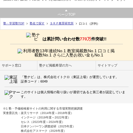
ページTOP
塾・学習塾TOP
塾名で探す
ＳＲＰ教育研究所
口コミ（評判）
は累計問い合わせ数
770万
件突破!!
サポート窓口
塾ナビ掲載希望の方へ
サイトマップ
「塾ナビ」は、株式会社イトクロ（東証上場）が運営しています。
証券コード：6049
このサイトは個人情報の取り扱いが適切であると第三者が認定していま
す。
※1 塾・予備校検索サイトの利用に関する市場実態把握調査
実査委託先：楽天リサーチ（2014年度～2018年度）
インテージ（2019年度～2022年度）
セレス（2023年度～2024年度）
日本ナンバーワン調査総研（2025年度）
株式会社アスマーク（2026年度）