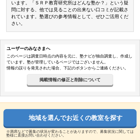
通っていた学校
公立小学校
います。「ＳＲＰ教育研究所はどんな塾か？」という疑
進学できた学校
公立中学校
通塾の目的
補習
問に対する、他では見ることの出来ない口コミが記載さ
目的の達成度
やや達成できた
れています。塾選びの参考情報として、ぜひご活用くだ
成績/偏差値変化
UP
成績/偏差値推移
入塾時:
平均
→
入塾後:
平均よりやや上
さい。
塾の雰囲気
自由
平均
厳しい
口コミ投稿者ID:2327916
不適切な口コミを報告する
本校の教室情報を見る
ユーザーのみなさまへ
このページは調査日時点の内容を元に、塾ナビが独自調査し、作成し
ています。塾が管理しているページではございません。
情報の誤りを発見された場合、下記のボタンからご連絡ください。
掲載情報の修正と削除について
地域を選んでお近くの教室を探す
※満席などで募集の状況が変わることがありますので、募集状況に関しては
塾様に直接お問い合わせください。