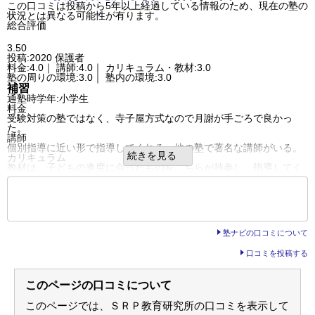
この口コミは投稿から5年以上経過している情報のため、現在の塾の
良いところや要望
状況とは異なる可能性が有ります。
とても使いやすく子供のためになっているので特にない
総合評価
その他気づいたこと、感じたこと
わかり安く使いやすいので満足しているがトイレが少ないとかんじ
る
3.50
利用内容
投稿:2020
保護者
通っていた学校
公立中学校
料金:4.0｜ 講師:4.0｜ カリキュラム・教材:3.0
進学できた学校
国立専門学校
塾の周りの環境:3.0｜ 塾内の環境:3.0
通塾の目的
高校受験
補習
目的の達成度
あまり達成できなかった
通塾時学年:小学生
成績/偏差値変化
UP
料金
成績/偏差値推移
入塾時:
平均
→
入塾後:
上位
受験対策の塾ではなく、寺子屋方式なので月謝が手ごろで良かっ
塾の雰囲気
た。
講師
自由
平均
厳しい
個別指導に近い形で指導してくれる。他の塾で著名な講師がいる。
口コミ投稿者ID:2343795
続きを見る
カリキュラム
不適切な口コミを報告する
教材は、子どもの進度に合ったものをこちらが持参し、指導してく
本校の教室情報を見る
れる。
塾の周りの環境
もっと見る
自宅から徒歩５分程度で、大きな通りに面しているため治安上の心
配がない。
後の
--
～
--
件を表示／全3件
塾内の環境
とくに目につくような粗雑な点などがなく、かたづいていたのが良
塾ナビの口コミについて
かった。
良いところや要望
口コミを投稿する
コマ数に応じて料金が変わるのだが、その点について塾側の管理が
やや甘かったのがストレスだった。
その他気づいたこと、感じたこと
このページの口コミについて
特にありませんが、とにかく子供の学力に合った指導をしてくださ
るのが一番です。
利用内容
このページでは、ＳＲＰ教育研究所の口コミを表示して