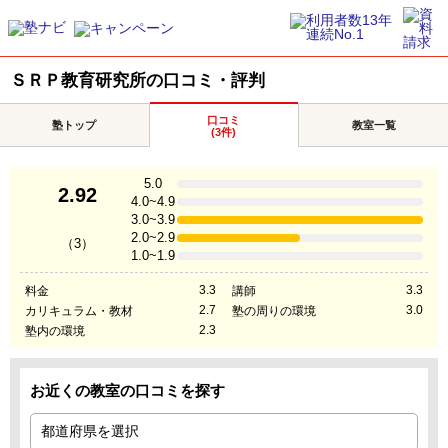
ＳＲＰ教育研究所の口コミ・評判
口コミ
塾トップ
教室一覧
(3件)
5.0
2.92
4.0~4.9
3.0~3.9
2.0~2.9
（3）
1.0~1.9
3.3
3.3
料金
講師
2.7
3.0
カリキュラム・教材
塾の周りの環境
2.3
塾内の環境
お近くの教室の口コミを探す