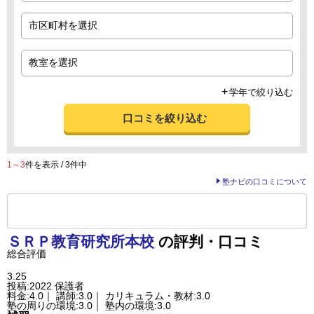
学年で絞り込む
口コミを絞り込む
1～3
件を表示 / 3件中
塾ナビの口コミについて
前の
--
～
--
件を表示する
ＳＲＰ教育研究所
本校
の評判・口コミ
総合評価
3.25
投稿:2022
保護者
料金:4.0｜ 講師:3.0｜ カリキュラム・教材:3.0
塾の周りの環境:3.0｜ 塾内の環境:3.0