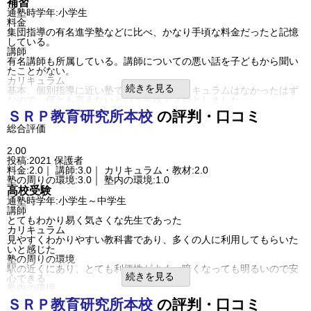
補習
通塾時学年:小学生
料金
集団指導の有名進学塾などに比べ、かなり手頃な料金だったと記憶
している。
講師
有名講師も所属している。講師についての悪い話を子どもから聞い
たことがない。
カリキュラム
続きを見る
基本、個別指導に近い塾で、統一的なカリキュラムはなかったはず
なので、何とも言えないという意味で３点としました。
塾の周りの環境
ＳＲＰ教育研究所
本校
の評判・口コミ
とにかく自宅に近くて便利だったが、客観的に見てどこまで環境が
総合評価
良いのか、よく分からないので３点としました。
塾内の環境
全体的に狭く、動線まわりがごちゃごちゃしている印象があった。
2.00
良いところや要望
投稿:2021
保護者
子どもへの教え方については特に不満はなかったが、それ以外の事
料金:2.0｜ 講師:3.0｜ カリキュラム・教材:2.0
務処理がやや雑というか、不慣れな印象。同じことを何度も確認し
塾の周りの環境:3.0｜ 塾内の環境:1.0
なければならないことがあった。
高校受験
利用内容
通塾時学年:小学生～中学生
通っていた学校
公立小学校
講師
進学できた学校
公立中学校
とてもわかり易く気さくな先生であった
通塾の目的
補習
カリキュラム
目的の達成度
やや達成できた
見やすくわかりやすい教科書であり、多くの人に利用してもらいた
成績/偏差値変化
STAY
いと感じた
成績/偏差値推移
入塾時:
平均よりやや上
→
入塾後:
平均よりやや上
塾の周りの環境
塾の雰囲気
駅の近くにあり、とても利便性がよく、暗くなっても明るいので安
続きを見る
心できる
自由
平均
厳しい
塾内の環境
口コミ投稿者ID:2395678
多くの教室では通り道があり、とても使いやすく、環境が整ってい
不適切な口コミを報告する
ＳＲＰ教育研究所
本校
の評判・口コミ
ると感じた
本校の教室情報を見る