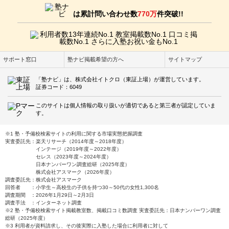
は累計問い合わせ数
770万
件突破!!
サポート窓口
塾ナビ掲載希望の方へ
サイトマップ
「塾ナビ」は、株式会社イトクロ（東証上場）が運営しています。
証券コード：6049
このサイトは個人情報の取り扱いが適切であると第三者が認定していま
す。
※1 塾・予備校検索サイトの利用に関する市場実態把握調査
実査委託先：楽天リサーチ（2014年度～2018年度）
インテージ（2019年度～2022年度）
セレス（2023年度～2024年度）
日本ナンバーワン調査総研（2025年度）
株式会社アスマーク（2026年度）
調査委託先：株式会社アスマーク
回答者 ：小学生～高校生の子供を持つ30～50代の女性1,300名
調査期間 ：2026年1月29日～2月3日
調査手法 ：インターネット調査
※2 塾・予備校検索サイト掲載教室数、掲載口コミ数調査 実査委託先：日本ナンバーワン調査
総研（2025年度）
※3 利用者が資料請求し、その後実際に入塾した場合に利用者に対して