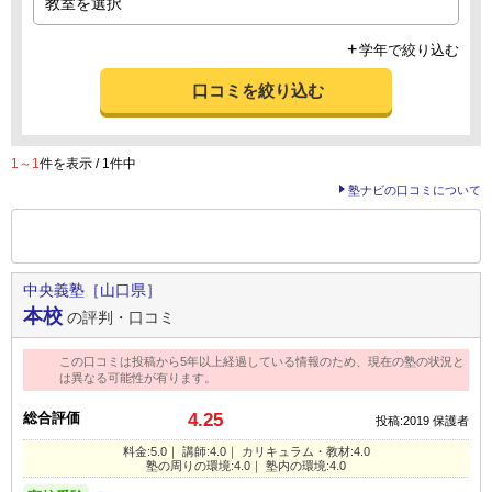
学年で絞り込む
口コミを絞り込む
1～1
件を表示 / 1件中
塾ナビの口コミについて
前の
--
～
--
件を表示する
中央義塾［山口県］
本校
の評判・口コミ
この口コミは投稿から5年以上経過している情報のため、現在の塾の状況と
は異なる可能性が有ります。
総合評価
4.25
投稿:2019
保護者
料金:5.0｜ 講師:4.0｜ カリキュラム・教材:4.0
塾の周りの環境:4.0｜ 塾内の環境:4.0