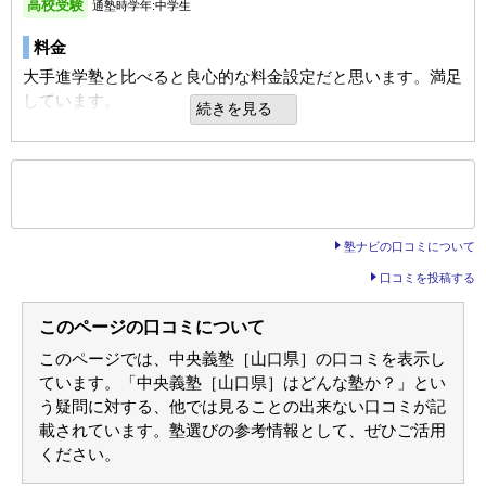
高校受験
通塾時学年:中学生
料金
大手進学塾と比べると良心的な料金設定だと思います。満足
しています。
続きを見る
講師
地域で長くやっている学習塾で、学習塾の実績を出すことよ
もっと見る
後の
--
～
--
件を表示／全1件
りも、地域の子どもたちの進学を支援するという姿勢がとて
も良かった。
塾ナビの口コミについて
口コミを投稿する
カリキュラム
季節講習の時間が大手進学塾と比べて少ないが、自学自習の
このページの口コミについて
習慣がなかった生徒でもついていけるくらいの時間となって
このページでは、中央義塾［山口県］の口コミを表示し
おり、子どもが落ちこぼれずに参加できて良かった。
ています。「中央義塾［山口県］はどんな塾か？」とい
う疑問に対する、他では見ることの出来ない口コミが記
塾の周りの環境
載されています。塾選びの参考情報として、ぜひご活用
施設が大通りに面しているので、帰宅時も暗くなくて安心だ
ください。
った。