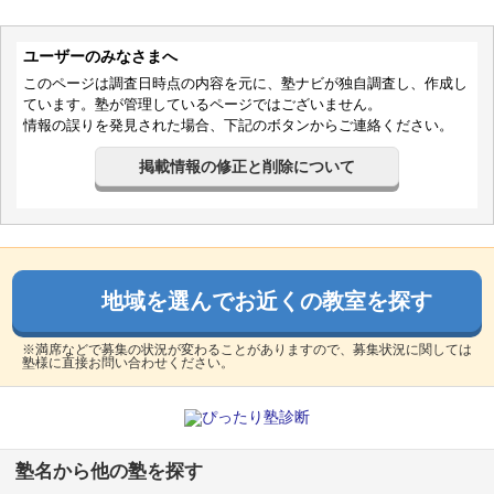
塾内の環境
ユーザーのみなさまへ
教務室とパーテーションで隔てられた自習スペースがあり、
このページは調査日時点の内容を元に、塾ナビが独自調査し、作成し
先生方に質問しやすい点が良かった。
ています。塾が管理しているページではございません。
情報の誤りを発見された場合、下記のボタンからご連絡ください。
良いところや要望
掲載情報の修正と削除について
地域で長らく愛されてきた学習塾で、学力が低くて大手進学
塾では不安な生徒に対しても、親身かつ丁寧に指導してくれ
ます。この点は本当にありがたかったです。改善点として
は、トイレが汚くて利用したくないと子どもが言っていたの
で、改修していただくと良いと思います。
地域を選んでお近くの教室を探す
利用内容
※満席などで募集の状況が変わることがありますので、募集状況に関しては
塾様に直接お問い合わせください。
通っていた学校
公立中学校
進学できた学校
公立高校（中堅/上位校）
通塾の目的
高校受験
塾名から他の塾を探す