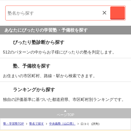
目的の達成度
達成できた
UP
成績/偏差値変化
×
下位
→
平均よりやや下
成績/偏差値推移
入塾時:
入塾後:
あなたにぴったりの学習塾・予備校を探す
塾の雰囲気
ぴったり塾診断から探す
512のパターンの中からお子様にぴったりの塾を判定します。
自由
平均
厳しい
口コミ投稿者ID:2208826
塾、予備校を探す
不適切な口コミを報告する
お住まいの市区町村、路線・駅から検索できます。
本校の教室情報を見る
ランキングから探す
独自の評価基準に基づいた都道府県、市区町村別ランキングです。
ページTOP
塾・学習塾TOP
塾名で探す
中央義塾［山口県］
口コミ（評判）