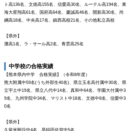
ト高136名、文徳高155名、信愛高30名、ルーテル高194名、東
海大星翔高61名、国府高64名、慶誠高46名、開新高30名、尚
綱高18名、中央高17名、鎮西高校21名、その他私立高校
【県外】
灘高1名、ラ・サール高2名、青雲高25名
中学校の合格実績
【熊本県内中学 合格実績】（令和8年度）
熊大附属中59名(うち外部生40名)、県立玉名高付属中30名、県
立宇土中19名、県立八代中14名、真和中64名、学園大付属中3
9名、九州学院中34名、マリスト中18名、文徳中8名、信愛中3
0名
【県外】
久留米附設中4名、早稲田佐賀中5名