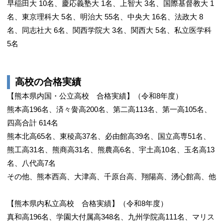
早稲田大 10名、慶応義塾大 1名、上智大 3名、国際基督教大 1
名、東京理科大 5名、明治大 55名、中央大 16名、法政大 8
名、同志社大 6名、関西学院大 3名、関西大 5名、私立医学科
5名
高校の合格実績
【熊本県内国・公立高校 合格実績】（令和8年度）
熊本高196名、済々黌高200名、第二高113名、第一高105名、
四高合計 614名
熊本北高65名、東稜高37名、必由館高39名、国立高専51名、
熊工高31名、熊商高31名、熊農高6名、宇土高10名、玉名高13
名、八代高7名
その他、熊本西高、大津高、千原台高、翔陽高、湧心館高、他
【熊本県内私立高校 合格実績】（令和8年度）
真和高196名、学園大付属高348名、九州学院高111名、マリス