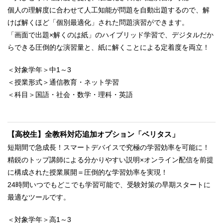
個人の理解度に合わせて人工知能が問題を自動出題するので、解
けば解くほど「個別最適化」された問題演習ができます。
「画面で出題×解くのは紙」のハイブリッド学習で、デジタルだか
らできる圧倒的な演習量と、紙に解くことによる定着度を両立！
＜対象学年＞中1～3
＜授業形式＞通信教育・ネット学習
＜科目＞国語・社会・数学・理科・英語
【高校生】全教科対応追加オプション「ベリタス」
短期間で急成長！スマートデバイスで究極の学習効率を可能に！
精鋭のトップ講師による分かりやすい説明×オンライン配信を前提
に構成された授業展開＝圧倒的な学習効率を実現！
24時間いつでもどこでも学習可能で、受験対策の早期スタートに
最適なツールです。
＜対象学年＞高1～3