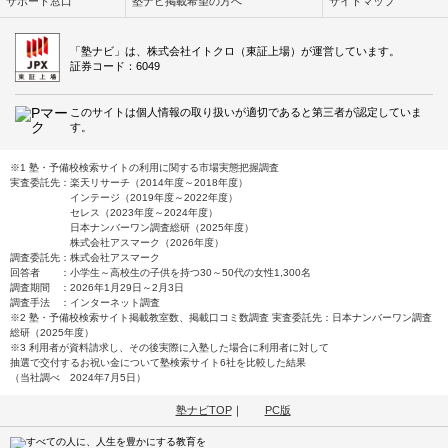
サポート窓口
塾ナビ掲載希望の方へ
サイトマップ
「塾ナビ」は、株式会社イトクロ（東証上場）が運営しています。
証券コード：6049
このサイトは個人情報の取り扱いが適切であると第三者が認定していま
す。
※1 塾・予備校検索サイトの利用に関する市場実態把握調査
実査委託先：楽天リサーチ（2014年度～2018年度）
インテージ（2019年度～2022年度）
セレス（2023年度～2024年度）
日本ナンバーワン調査総研（2025年度）
株式会社アスマーク（2026年度）
調査委託先：株式会社アスマーク
回答者 ：小学生～高校生の子供を持つ30～50代の女性1,300名
調査期間 ：2026年1月29日～2月3日
調査手法 ：インターネット調査
※2 塾・予備校検索サイト掲載教室数、掲載口コミ数調査 実査委託先：日本ナンバーワン調査
総研（2025年度）
※3 利用者が資料請求し、その後実際に入塾した場合に利用者に対して
抽選で交付するお祝い金について塾検索サイト6社を比較した結果
（当社調べ 2024年7月5日）
塾ナビTOP
｜
PC版