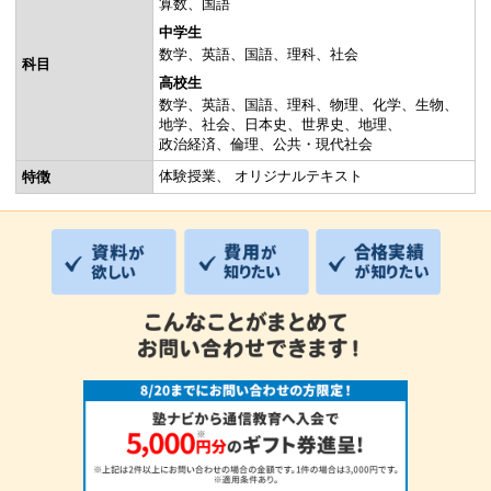
算数
国語
中学生
数学
英語
国語
理科
社会
科目
高校生
数学
英語
国語
理科
物理
化学
生物
地学
社会
日本史
世界史
地理
政治経済
倫理
公共・現代社会
体験授業
オリジナルテキスト
特徴