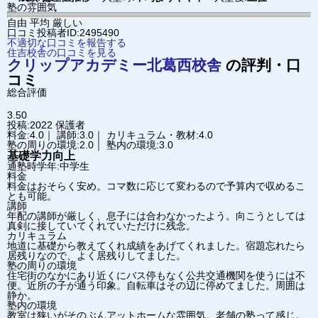
塾の雰囲気
自由
平均
厳しい
口コミ投稿者ID:2495490
不適切な口コミを報告する
住吉校舎の口コミを見る
クリップアカデミー
北葛西校舎
の評判・口
コミ
総合評価
3.50
投稿:2022
保護者
料金:4.0｜ 講師:3.0｜ カリキュラム・教材:4.0
塾の周りの環境:2.0｜ 塾内の環境:3.0
基礎学力向上
通塾時学年:中学生
料金
料金はおそらく安め。コマ数に応じて変わるので予算内で収めるこ
とも可能。
講師
年配の講師が厳しく、息子には合わなかったよう。向こうとしては
真剣に接していてくれていただけに残念。
カリキュラム
地道に基礎から教えてくれ成績をあげてくれました。宿題忘れたら
居残りなので、よく居残りしてました。
塾の周りの環境
住宅街のなかにあり近くにバス停もなく公共交通機関を使うには不
便。近所の子が通う印象。自転車はその辺に停めてました。周囲は
静か。
塾内の環境
教室は狭いがそのぶんアットホームな雰囲気。老舗の塾って感じ。