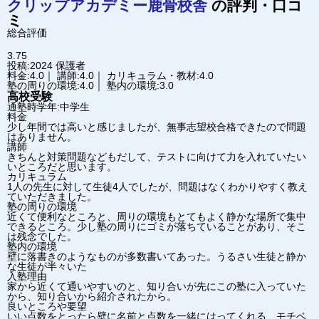
クリップアカデミー
鹿骨校舎
の評判・口コ
ミ
総合評価
3.75
投稿:2024
保護者
料金:4.0｜ 講師:4.0｜ カリキュラム・教材:4.0
塾の周りの環境:4.0｜ 塾内の環境:3.0
高校受験
通塾時学年:中学生
料金
少し年間では高いと感じましたが、無事志望校合格できたので問題
はありません。
講師
きちんと対策問題などもだして、テストに向けて力を入れていたい
いところだと思います。
カリキュラム
1人の先生に対して生徒4人でしたが、問題はなくわかりやすく教え
ていただきました。
塾の周りの環境
近くて便利なところと、周りの環境もとてもよく静かな場所で集中
できるところ。少し塾の周りにゴミが落ちていることがあり、そこ
は残念でした。
塾内の環境
壁に落書きのようなものが多数書いてあった。うるさい生徒と静か
な生徒が半々いた
入塾理由
家から近くて通いやすいのと、知り合いが先にこの塾に入っていた
から、知り合いから紹介されたから。
良いところや要望
いい点数をとったら壁に名前と点数を一緒にはってくれる、モチベ