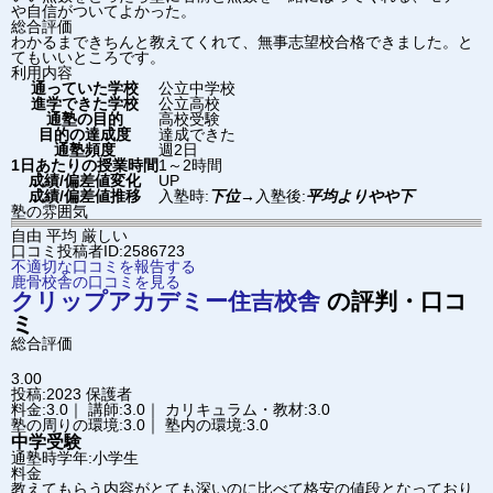
や自信がついてよかった。
総合評価
わかるまできちんと教えてくれて、無事志望校合格できました。と
てもいいところです。
利用内容
通っていた学校
公立中学校
進学できた学校
公立高校
通塾の目的
高校受験
目的の達成度
達成できた
通塾頻度
週2日
1日あたりの授業時間
1～2時間
成績/偏差値変化
UP
成績/偏差値推移
入塾時:
下位
→
入塾後:
平均よりやや下
塾の雰囲気
自由
平均
厳しい
口コミ投稿者ID:2586723
不適切な口コミを報告する
鹿骨校舎の口コミを見る
クリップアカデミー
住吉校舎
の評判・口コ
ミ
総合評価
3.00
投稿:2023
保護者
料金:3.0｜ 講師:3.0｜ カリキュラム・教材:3.0
塾の周りの環境:3.0｜ 塾内の環境:3.0
中学受験
通塾時学年:小学生
料金
教えてもらう内容がとても深いのに比べて格安の値段となっており