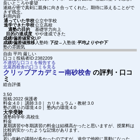
良いところや要望
連絡が密で真剣に親身に向き合ってくれた。期待に添えることがで
きず残念。
利用内容
通っていた学校
公立中学校
進学できた学校
公立高校
通塾の目的
基礎学力向上
目的の達成度
やや達成できた
成績/偏差値変化
UP
成績/偏差値推移
入塾時:
下位
→
入塾後:
平均よりやや下
塾の雰囲気
自由
平均
厳しい
口コミ投稿者ID:2382209
不適切な口コミを報告する
北葛西校舎の口コミを見る
クリップアカデミー
南砂校舎
の評判・口コ
ミ
総合評価
3.50
投稿:2022
保護者
料金:4.0｜ 講師:3.0｜ カリキュラム・教材:3.0
塾の周りの環境:4.0｜ 塾内の環境:4.0
大学受験
通塾時学年:高校生
料金
夏期講習や冬期講習の料金は結構高かったと思いますが、授業料は
比較的安かったような記憶があります。
講師
若い年齢の講師が多かったのですが、途中で他校に異動になった