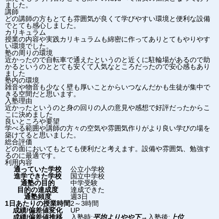
ました。
講師
どの講師の方もとても雰囲気が良くて学びやすい環境と便利な設備
でとても感心しました。
カリキュラム
授業の内容や実践カリキュラムも綿密に作ってありとてもやりやす
い環境でした。
塾の周りの環境
近かったので自転車で通えたというのと近くに駐輪場があるので助
かるというのととても安くて人気なところだったので安心感もあり
ました
塾内の環境
雑音や物音も少なく壁も厚いことからいつなんだかも生徒が集中で
きる空間だと思います。
入塾理由
近かったというのと身の回りの人の意見や感想で好評だったからこ
こに決めました
良いところや要望
学べる範囲や講師の方々の空気や雰囲気作りがより良い学びの場を
築けてると思いました。
総合評価
どの面においてもとても便利だと考えます。設備や雰囲気、勉強す
るのに最適です。
利用内容
通っていた学校
公立小学校
進学できた学校
国立中学校
通塾の目的
中学受験
目的の達成度
達成できた
通塾頻度
週3日
1日あたりの授業時間
2～3時間
成績/偏差値変化
UP
成績/偏差値推移
入塾時:
平均よりやや下
→
入塾後:
上位