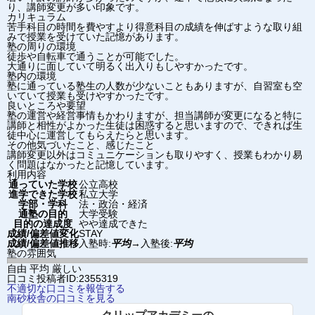
り、講師変更が多い印象です。
カリキュラム
苦手科目の時間を費やすより得意科目の成績を伸ばすような取り組
みで授業を受けていた記憶があります。
塾の周りの環境
徒歩や自転車で通うことが可能でした。
大通りに面していて明るく出入りもしやすかったです。
塾内の環境
塾に通っている塾生の人数が少ないこともありますが、自習室も空
いていて授業も受けやすかったです。
良いところや要望
塾の運営や経営事情もかわりますが、担当講師が変更になると特に
講師と相性がよかった生徒は困惑すると思いますので、できれば生
徒中心に運営してもらえたらと思います。
その他気づいたこと、感じたこと
講師変更以外はコミュニケーションも取りやすく、授業もわかり易
く問題はなかったと記憶しています。
利用内容
通っていた学校
公立高校
進学できた学校
私立大学
学部・学科
法・政治・経済
通塾の目的
大学受験
目的の達成度
やや達成できた
成績/偏差値変化
STAY
成績/偏差値推移
入塾時:
平均
→
入塾後:
平均
塾の雰囲気
自由
平均
厳しい
口コミ投稿者ID:2355319
不適切な口コミを報告する
南砂校舎の口コミを見る