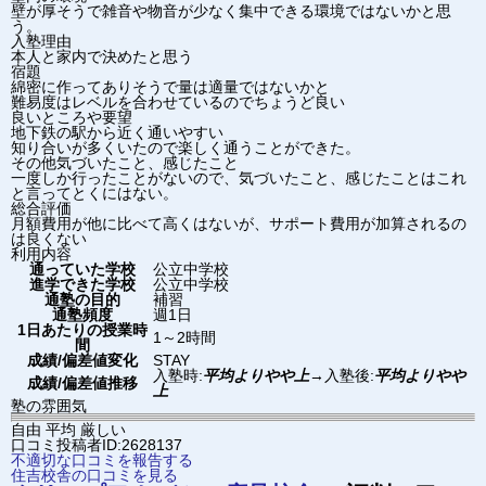
壁が厚そうで雑音や物音が少なく集中できる環境ではないかと思
う。
入塾理由
本人と家内で決めたと思う
宿題
綿密に作ってありそうで量は適量ではないかと
難易度はレベルを合わせているのでちょうど良い
良いところや要望
地下鉄の駅から近く通いやすい
知り合いが多くいたので楽しく通うことができた。
その他気づいたこと、感じたこと
一度しか行ったことがないので、気づいたこと、感じたことはこれ
と言ってとくにはない。
総合評価
月額費用が他に比べて高くはないが、サポート費用が加算されるの
は良くない
利用内容
通っていた学校
公立中学校
進学できた学校
公立中学校
通塾の目的
補習
通塾頻度
週1日
1日あたりの授業時
1～2時間
間
成績/偏差値変化
STAY
入塾時:
平均よりやや上
→
入塾後:
平均よりやや
成績/偏差値推移
上
塾の雰囲気
自由
平均
厳しい
口コミ投稿者ID:2628137
不適切な口コミを報告する
住吉校舎の口コミを見る