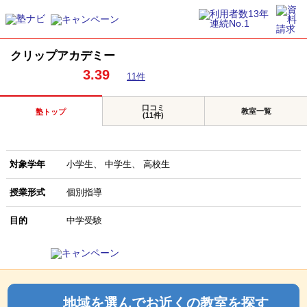
クリップアカデミー
3.39
11件
口コミ
教室一覧
塾トップ
(11件)
対象学年
小学生
中学生
高校生
授業形式
個別指導
目的
中学受験
地域を選んでお近くの教室を探す