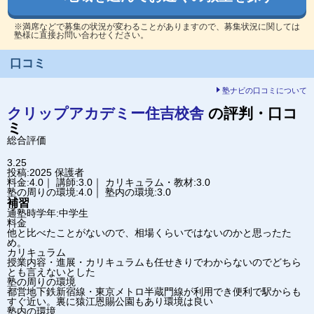
※満席などで募集の状況が変わることがありますので、募集状況に関しては
塾様に直接お問い合わせください。
口コミ
塾ナビの口コミについて
クリップアカデミー
住吉校舎
の評判・口コ
ミ
総合評価
3.25
投稿:2025
保護者
料金:4.0｜ 講師:3.0｜ カリキュラム・教材:3.0
塾の周りの環境:4.0｜ 塾内の環境:3.0
補習
通塾時学年:中学生
料金
他と比べたことがないので、相場くらいではないのかと思ったた
め。
カリキュラム
授業内容・進展・カリキュラムも任せきりでわからないのでどちら
とも言えないとした
塾の周りの環境
都営地下鉄新宿線・東京メトロ半蔵門線が利用でき便利で駅からも
すぐ近い。裏に猿江恩賜公園もあり環境は良い
塾内の環境