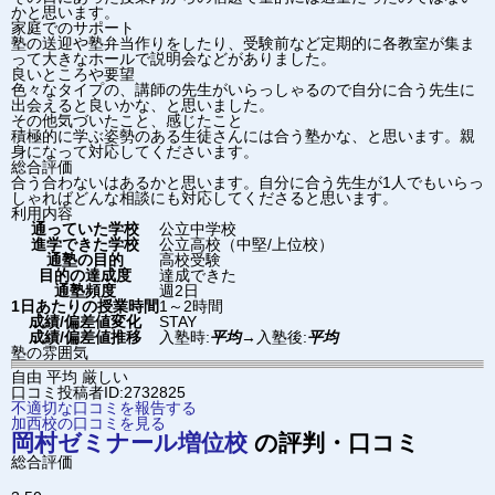
かと思います。
家庭でのサポート
塾の送迎や塾弁当作りをしたり、受験前など定期的に各教室が集ま
って大きなホールで説明会などがありました。
良いところや要望
色々なタイプの、講師の先生がいらっしゃるので自分に合う先生に
出会えると良いかな、と思いました。
その他気づいたこと、感じたこと
積極的に学ぶ姿勢のある生徒さんには合う塾かな、と思います。親
身になって対応してくださいます。
総合評価
合う合わないはあるかと思います。自分に合う先生が1人でもいらっ
しゃればどんな相談にも対応してくださると思います。
利用内容
通っていた学校
公立中学校
進学できた学校
公立高校（中堅/上位校）
通塾の目的
高校受験
目的の達成度
達成できた
通塾頻度
週2日
1日あたりの授業時間
1～2時間
成績/偏差値変化
STAY
成績/偏差値推移
入塾時:
平均
→
入塾後:
平均
塾の雰囲気
自由
平均
厳しい
口コミ投稿者ID:2732825
不適切な口コミを報告する
加西校の口コミを見る
岡村ゼミナール
増位校
の評判・口コミ
総合評価