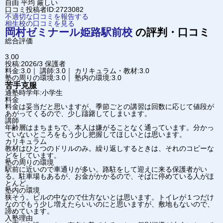
自由
平均
厳しい
口コミ投稿者ID:2723082
不適切な口コミを報告する
相生校の口コミを見る
岡村ゼミナール
姫路駅前校
の評判・口コミ
総合評価
3.00
投稿:2026/3
保護者
料金:3.0｜ 講師:3.0｜ カリキュラム・教材:3.0
塾の周りの環境:3.0｜ 塾内の環境:3.0
苦手克服
通塾時学年:小学生
料金
料金は妥当だと思いますが、季節ごとの講習は回数に応じて値段が
あがってくるので、少し躊躇してしまいます。
講師
年齢層はまちまちで、本人は嫌がることなく通っています。分かっ
ていないところをもう少し把握してほしいとは思います。
カリキュラム
教材はひとつのドリルのみ。繰り返しするときは、それのコピーな
どをしています。
塾の周りの環境
駅前に近いので車通りが多い。路駐をして迎えに来る保護者がい
る。駐車場もあるが、お金がかかるので、そばに停めている人がほ
とんど。
塾内の環境
狭そう。ビルの中なので仕方ないとは思います。トイレが１つだけ
なのでもう少し増えたらいいのにと思いますが、敷地もないので、
諦めています。
入塾理由