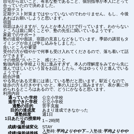
自宅から近いこと、有名な塾であること、個別指導が本人にとって
合っていたので決めました。
定期テスト
定期テスト対策まではやっていないのでわかりません。もし、今後
あればお願いしようと思います。
宿題
宿題はありますが、なんとか本人だけで行っています。わからない
ところは親に聞くことや、塾の先生に聞いているようです。
家庭でのサポート
塾の送迎や面談、宿題の見直しなどをしています。季節の講習もタ
イミングが合えば申し込みをしました。
良いところや要望
受付の方が穏やかで何事も受け入れてくださるので、落ち着いて話
ができます。
その他気づいたこと、感じたこと
勉強内容を学校より先に進みすぎず、本人の理解度をみてから先に
進んでほしいという旨をお話ししたら、今はゆっくりと進んでいる
ようです。
総合評価
やる気がある児童には適している塾だと思います。駅近くなので、
徒歩の方も行きやすいかと。車の人は少し混みますが、表か裏に停
められるところはあるので、どうにかなると思います。
利用内容
通っていた学校
公立小学校
進学できた学校
公立小学校
通塾の目的
苦手克服
目的の達成度
あまり達成できなかった
通塾頻度
週1日
1日あたりの授業時
1～2時間
間
成績/偏差値変化
STAY
入塾時:
平均よりやや下
→
入塾後:
平均よりやや
成績/偏差値推移