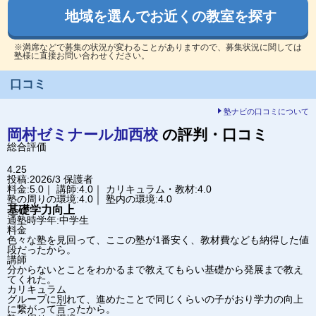
地域を選んでお近くの教室を探す
※満席などで募集の状況が変わることがありますので、募集状況に関しては
塾様に直接お問い合わせください。
口コミ
塾ナビの口コミについて
岡村ゼミナール
加西校
の評判・口コミ
総合評価
4.25
投稿:2026/3
保護者
料金:5.0｜ 講師:4.0｜ カリキュラム・教材:4.0
塾の周りの環境:4.0｜ 塾内の環境:4.0
基礎学力向上
通塾時学年:中学生
料金
色々な塾を見回って、ここの塾が1番安く、教材費なども納得した値
段だったから。
講師
分からないとことをわかるまで教えてもらい基礎から発展まで教え
てくれた。
カリキュラム
グループに別れて、進めたことで同じくらいの子がおり学力の向上
に繋がって言ったから。