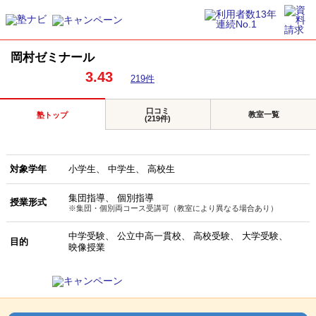
岡村ゼミナール
3.43
219件
口コミ
教室一覧
塾トップ
(219件)
対象学年
小学生
中学生
高校生
集団指導
個別指導
授業形式
※集団・個別両コース受講可（教室により異なる場合あり）
中学受験
公立中高一貫校
高校受験
大学受験
目的
映像授業