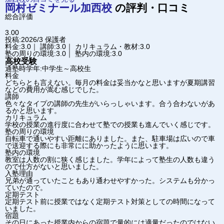
岡村ゼミナール
加西校
の評判・口コミ
総合評価
3.00
投稿:2026/3
保護者
料金:3.0｜ 講師:3.0｜ カリキュラム・教材:3.0
塾の周りの環境:3.0｜ 塾内の環境:3.0
高校受験
通塾時学年:中学生～高校生
料金
どちらとも言えない。毎月の料金は妥当かなと思いますが夏期講習
などの費用が嵩む感じでした。
講師
色々なタイプの講師の先生がいらっしゃいます。合う合わないがあ
るかと思います。
カリキュラム
学校の授業の進行度に合わせて塾での授業も進んでいく感じです。
塾の周りの環境
自転車で通いやすい距離にありました。また、駐車場は広いので車
で送迎する際にも非常にに助かったように思います。
塾内の環境
教室は人数の割に狭く感じました。学年によって塾生の人数も違う
ので仕方がないと思いました。
入塾理由
兄弟が通っていたこともあり通わせやすかった。システムも分かっ
ていたので。
定期テスト
定期テスト前に授業ではなく定期テスト対策としての時間になって
いました。
宿題
その日にあった授業内からの宿題で量的には適量だったのではない