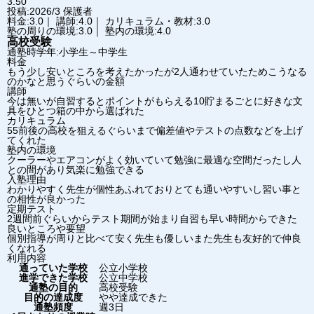
3.50
投稿:2026/3
保護者
料金:3.0｜ 講師:4.0｜ カリキュラム・教材:3.0
塾の周りの環境:3.0｜ 塾内の環境:4.0
高校受験
通塾時学年:小学生～中学生
料金
もう少し安いところを考えたかったが2人通わせていたためこうなる
のかなと思うぐらいの金額
講師
今は無いが自習するとポイントがもらえる10貯まるごとに好きな文
具をひとつ箱の中から選ばれた
カリキュラム
55前後の高校を狙えるぐらいまで偏差値やテストの点数などを上げ
てくれた
塾内の環境
クーラーやエアコンがよく効いていて勉強に最適な空間だったし人
との間があり気楽に勉強できる
入塾理由
わかりやすく先生が個性あふれておりとても通いやすいし習い事と
の相性が良かった
定期テスト
2週間前ぐらいからテスト期間が始まり自習も早い時間からできた
良いところや要望
個別指導が周りと比べて安く先生も優しいまた先生も友好的で仲良
くなれる
利用内容
通っていた学校
公立小学校
進学できた学校
公立中学校
通塾の目的
高校受験
目的の達成度
やや達成できた
通塾頻度
週3日