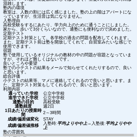
混雑します。
塾内の環境
教室は、人数の割には広く感じました。塾の上の階はアパートにな
っていますが、生活音は気になりません。
入塾理由
高校受験をするにあたり、学力向上のために通うことにしました。
家から、歩いて3分くらいなので、通塾にも便利なので決めました。
定期テスト
定期テスト対策として、各学校の過去の問題を配布してくれます。
また、定期テスト前は塾を開放してくれて、自習室みたいな感じで
使用できます。
宿題
塾で使用しているオリジナルの教材の中の問題が宿題となっていま
すが、それほど難しくはないです。
良いところや要望
塾での小テストの結果をメールで知らせてくれたりするので、良い
と思います。
総合評価
小テストの結果等、マメに連絡してくれるので良いと思います。ま
た、定期テスト対策もしてくれるので、良いと思います。
利用内容
通っていた学校
公立中学校
進学できた学校
公立中学校
通塾の目的
高校受験
通塾頻度
週2日
1日あたりの授業時
2～3時間
間
成績/偏差値変化
STAY
入塾時:
平均よりやや上
→
入塾後:
平均よりやや
成績/偏差値推移
上
塾の雰囲気