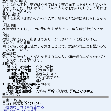
塾の周りの環境
近くに住んでおり交通は不便ではなく交通面ではあまり心配がいら
なかったまた、治安が良く、人の出入りがおおので安心して通わせ
ることができきた。
塾内の環境
周りにまあり建物がなかったので、雑音などは特に感じられなかっ
た。
入塾理由
友達が行っており、その子の学力が向上し、偏差値が上がったか
ら。
宿題
宿題は塾に行くと出させており、少し多いように感じられた。
良いところや要望
同じぐらいの偏差値の子が集まることで、意欲の向上にも繋がって
いたのがいい所。
総合評価
分からなかったことがわかるようになり、偏差値も上がったのでと
ても良かったと思います。
利用内容
通っていた学校
公立中学校
進学できた学校
公立中学校
通塾の目的
基礎学力向上
目的の達成度
やや達成できた
通塾頻度
週3日
1日あたりの授業時間
2～3時間
成績/偏差値変化
UP
成績/偏差値推移
入塾時:
平均
→
入塾後:
平均よりやや上
塾の雰囲気
自由
平均
厳しい
口コミ投稿者ID:2734034
不適切な口コミを報告する
加西校の口コミを見る