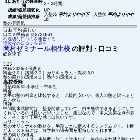
1日あたりの授業時
2～3時間
間
成績/偏差値変化
UP
入塾時:
平均よりやや下
→
入塾後:
平均よりやや
成績/偏差値推移
上
塾の雰囲気
自由
平均
厳しい
口コミ投稿者ID:2721561
不適切な口コミを報告する
増位校の口コミを見る
岡村ゼミナール
相生校
の評判・口コミ
総合評価
3.25
投稿:2026/3
保護者
料金:3.0｜ 講師:3.0｜ カリキュラム・教材:3.0
塾の周りの環境:4.0｜ 塾内の環境:4.0
高校受験
通塾時学年:小学生～中学生
料金
大手の塾の料金と比較すると、比較的安いが、個人の塾と比べると
高いから。
講師
中間期末試験前は、塾を開放していて、自主勉強できるようにして
くれているのは良いと思いました。集団なので、本人次第な点が多
く、そこまで丁寧な感じは無いです。
カリキュラム
塾のオリジナルの教材を、半期ごとに購入するシステムです。中間
期末テスト前には、各学校の過去問を配布してくれます。
塾の周りの環境
駐車スペースは、生徒数に対しては少なく、生徒の入れ替え時には