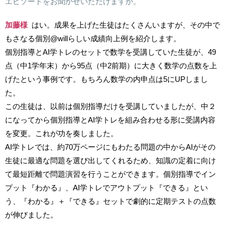
エピソードをお聞かせいただけますか。
加藤様
はい。成果を上げた生徒はたくさんいますが、その中で
もさなる個別
@will
らしい成績向上例を紹介します。
個別指導とAI学トレのセットで数学を受講していた生徒が、49
点（中1学年末）から95点（中2前期）に大きく数学の点数を上
げたという事例です。もちろん数学の内申点は5にUPしまし
た。
この生徒は、以前は個別指導だけを受講していましたが、中２
になってから個別指導とAI学トレを組み合わせる形に受講内容
を変更。これが功を奏しました。
AI学トレでは、約70万ページにもわたる問題の中からAIがその
生徒に最適な問題を選び出してくれるため、知識の定着に向け
て最短距離で問題演習を行うことができます。個別指導でイン
プット『わかる』、AI学トレでアウトプット『できる』とい
う、『わかる』＋『できる』セットで劇的に定期テストの点数
が伸びました。