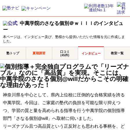
中萬学院のさなる個別＠ｗｉｌｌのインタビュ
ー
本ページは、インタビュー及び、塾様から提供いただいた情報を元に作成しま
した。
口コミ
塾トップ
夏期講習
教室一覧
インタビュー
(45件)
神奈川県を中心として、県内上位校に圧倒的な合格実績を誇る
中萬学院。今回は、ご家庭の塾代の負担を可能な限り抑えつ
つ、学習の質と量を高められる指導を行う中萬学院の個別指導
部門「さなる個別
@will
」へ取材に伺いました。
リーズナブル且つ高品質という正反対とも思われる事柄を、ど