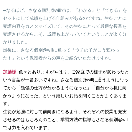
─なるほど。さなる個別
@will
では、『わかる』と『できる』を
セットにして成績を上げる仕組みがあるのですね。生徒ごとに
受講内容をカスタマイズして、その生徒にとって最適な授業を
受講させるからこそ、成績も上がっていくということがよく分
かりました。
最後に、さなる個別
@will
に通って「ウチの子がこう変わっ
た！」という保護者からの声をご紹介いただけますか。
加藤様
色々とありますがやはり、ご家庭での様子が変わったと
いう言葉が一番多いですね。さなる個別
@will
に通うようになっ
てから「勉強の仕方が分かるようになった」「自分から机に向
かうようになった」という嬉しいお話を聞くことがよくありま
す。
生徒が勉強に対して前向きになるよう、それぞれの授業を充実
させるのはもちろんのこと、学習方法の指導もさなる個別
@will
では力を入れています。