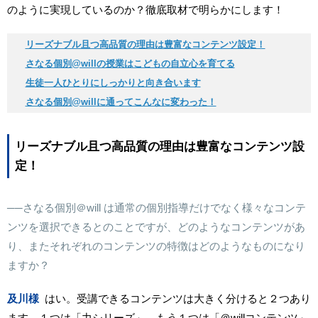
のように実現しているのか？徹底取材で明らかにします！
リーズナブル且つ高品質の理由は豊富なコンテンツ設定！
さなる個別
@will
の授業はこどもの自立心を育てる
生徒一人ひとりにしっかりと向き合います
さなる個別
@will
に通ってこんなに変わった！
リーズナブル且つ高品質の理由は豊富なコンテンツ設
定！
──さなる個別
＠will
は通常の個別指導だけでなく様々なコンテ
ンツを選択できるとのことですが、どのようなコンテンツがあ
り、またそれぞれのコンテンツの特徴はどのようなものになり
ますか？
及川様
はい。受講できるコンテンツは大きく分けると２つあり
ます。１つは「力シリーズ」、もう１つは「
＠will
コンテンツ」