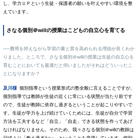
し、学力ＵＰという生徒・保護者の願いを叶えやすい環境を整
えています。
さなる個別
＠will
の授業はこどもの自立心を育てる
──費用を抑えながら学習の量と質を高められる理由が良くわか
りました。ところで、さなる個別
＠will
の授業は生徒の自立心を
育むことにおいても最適だと伺いましたがそれはどういったこ
とになりますか？
及川様
個別指導という授業形式の塾全般に言えることですが、
個別指導では教師が生徒の近くに常にいる状態が当たり前です
ので、生徒が教師に依存し過ぎるということが起こりやすいで
す。生徒が学力を上げ続けていくためには、生徒が自分で学習
方法を工夫するなど「自立」「自走」できる状態を作ってあげ
なければなりません。そのため、我々さなる個別
＠will
の教師は
日頃より「教え過ぎない」ということを意識しています。個別