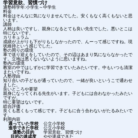
学習意欲、習慣づけ
通塾時学年:小学生～中学生
料金
料金はそんなに気になりませんでした。安くもなく高くもないと思
います。
講師
人柄は良いですし、親身になるとても良い先生でした。悪いとこは
特にないです。
カリキュラム
成績が上がりも下がりもしなかったので、んーって感じですね。現
状維持という感じでした。
塾の周りの環境
車で送り迎えをしていたので、その辺はあまり気にならなかったで
す。立地は悪くないないように思いますね。
塾内の環境
教室の中ではしずかに学習できていたみたいです。中もいつも清潔
またいですね。
入塾理由
知り合いの子どもが通っていたので、一緒が良いというこで通わせ
ました。
良いところや要望
親身になってくれる先生がいます。子どもには合わなかったみたい
ですが。
特に要望はないです。
総合評価
良くも悪くもって感じです。子どもに合う合わないがたるみたいで
す。
利用内容
通っていた学校
公立小学校
進学できた学校
公立小学校
通塾の目的
学習意欲、習慣づけ
目的の達成度
やや達成できた