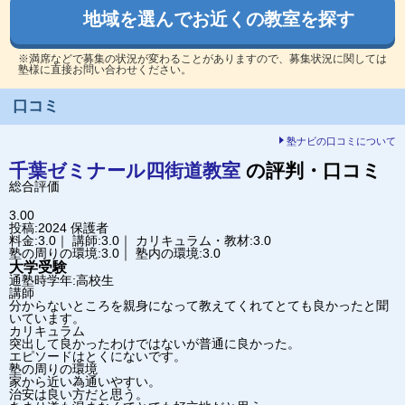
地域を選んでお近くの教室を探す
※満席などで募集の状況が変わることがありますので、募集状況に関しては
塾様に直接お問い合わせください。
口コミ
塾ナビの口コミについて
千葉ゼミナール
四街道教室
の評判・口コミ
総合評価
3.00
投稿:2024
保護者
料金:3.0｜ 講師:3.0｜ カリキュラム・教材:3.0
塾の周りの環境:3.0｜ 塾内の環境:3.0
大学受験
通塾時学年:高校生
講師
分からないところを親身になって教えてくれてとても良かったと聞
いています。
カリキュラム
突出して良かったわけではないが普通に良かった。
エピソードはとくにないです。
塾の周りの環境
家から近い為通いやすい。
治安は良い方だと思う。