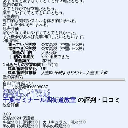
あまり道も混まなくてとても好立地だと思う。
塾内の環境
とても静かで好立地だと思う。
集中しやすくてとてもいいと思う。
入塾理由
専門的な知識やスキルを体系的に学べる。
新しい出会いが生まれる。
総合評価
家から近く通いやすくてとても良かった。
また機会があれば是非利用したいと思います。
利用内容
通っていた学校
公立高校（中堅/上位校）
進学できた学校
公立高校（中堅/上位校）
通塾の目的
大学受験
目的の達成度
やや達成できた
通塾頻度
週2日
1日あたりの授業時間
1～2時間
成績/偏差値変化
UP
成績/偏差値推移
入塾時:
平均よりやや上
→
入塾後:
上位
塾の雰囲気
自由
平均
厳しい
口コミ投稿者ID:2608087
不適切な口コミを報告する
四街道教室の口コミを見る
千葉ゼミナール
四街道教室
の評判・口コミ
総合評価
3.00
投稿:2024
保護者
料金:3.0｜ 講師:3.0｜ カリキュラム・教材:3.0
塾の周りの環境:3.0｜ 塾内の環境:3.0