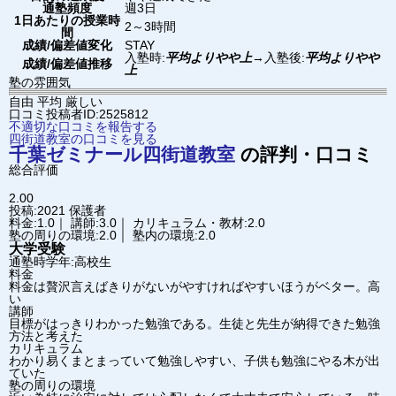
通塾頻度
週3日
1日あたりの授業時
2～3時間
間
成績/偏差値変化
STAY
入塾時:
平均よりやや上
→
入塾後:
平均よりやや
成績/偏差値推移
上
塾の雰囲気
自由
平均
厳しい
口コミ投稿者ID:2525812
不適切な口コミを報告する
四街道教室の口コミを見る
千葉ゼミナール
四街道教室
の評判・口コミ
総合評価
2.00
投稿:2021
保護者
料金:1.0｜ 講師:3.0｜ カリキュラム・教材:2.0
塾の周りの環境:2.0｜ 塾内の環境:2.0
大学受験
通塾時学年:高校生
料金
料金は贅沢言えばきりがないがやすければやすいほうがベター。高
い
講師
目標がはっきりわかった勉強である。生徒と先生が納得できた勉強
方法と考えた
カリキュラム
わかり易くまとまっていて勉強しやすい、子供も勉強にやる木が出
ていた
塾の周りの環境