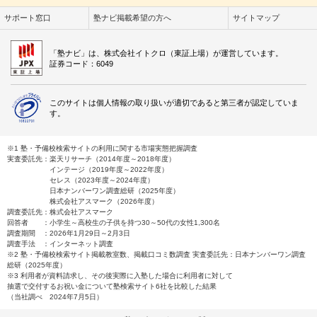
サポート窓口
塾ナビ掲載希望の方へ
サイトマップ
「塾ナビ」は、株式会社イトクロ（東証上場）が運営しています。
証券コード：6049
このサイトは個人情報の取り扱いが適切であると第三者が認定していま
す。
※1 塾・予備校検索サイトの利用に関する市場実態把握調査
実査委託先：楽天リサーチ（2014年度～2018年度）
インテージ（2019年度～2022年度）
セレス（2023年度～2024年度）
日本ナンバーワン調査総研（2025年度）
株式会社アスマーク（2026年度）
調査委託先：株式会社アスマーク
回答者 ：小学生～高校生の子供を持つ30～50代の女性1,300名
調査期間 ：2026年1月29日～2月3日
調査手法 ：インターネット調査
※2 塾・予備校検索サイト掲載教室数、掲載口コミ数調査 実査委託先：日本ナンバーワン調査
総研（2025年度）
※3 利用者が資料請求し、その後実際に入塾した場合に利用者に対して
抽選で交付するお祝い金について塾検索サイト6社を比較した結果
（当社調べ 2024年7月5日）