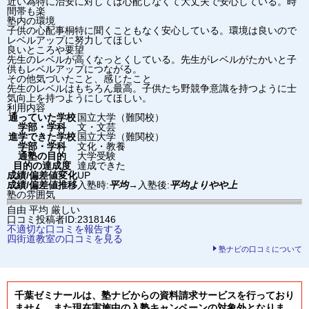
近い為特に治安に対しては心配しなくて大丈夫で安心している。時
間帯も楽
塾内の環境
子供の心配事桐特に聞くこともなく安心している。環境は良いので
レベルアップに努力してほしい
良いところや要望
先生のレベルが高くなっとくしている。先生がレベルがたかいと子
供もレベルアップにつながる。
その他気づいたこと、感じたこと
先生のレベルはもちろん最高。子供たち野競争意識を持つように士
気向上を持つようにしてほしい。
利用内容
通っていた学校
国立大学（難関校）
学部・学科
文・文芸
進学できた学校
国立大学（難関校）
学部・学科
文化・教養
通塾の目的
大学受験
目的の達成度
達成できた
成績/偏差値変化
UP
成績/偏差値推移
入塾時:
平均
→
入塾後:
平均よりやや上
塾の雰囲気
自由
平均
厳しい
口コミ投稿者ID:2318146
不適切な口コミを報告する
四街道教室の口コミを見る
塾ナビの口コミについて
千葉ゼミナールは、塾ナビからの資料請求サービスを行っており
ません。また現在実施中の入塾キャンペーンの対象外となりま