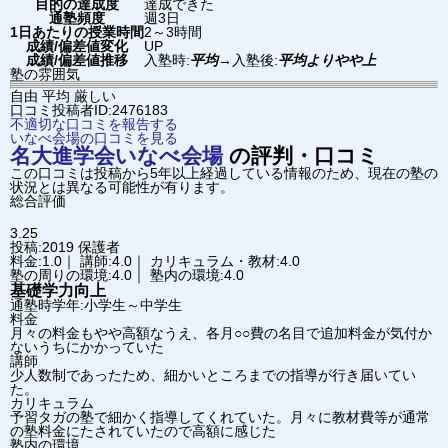
目的の達成度
達成できた
通塾頻度
週3日
1日あたりの授業時間
2～3時間
成績/偏差値変化
UP
成績/偏差値推移
入塾時:
平均
→
入塾後:
平均よりやや上
塾の雰囲気
自由
平均
厳しい
口コミ投稿者ID:2476183
不適切な口コミを報告する
いなべ会場の口コミを見る
名大進学会
いなべ会場
の評判・口コミ
この口コミは投稿から5年以上経過している情報のため、現在の塾の
状況とは異なる可能性が有ります。
総合評価
3.25
投稿:2019
保護者
料金:1.0｜ 講師:4.0｜ カリキュラム・教材:4.0
塾の周りの環境:4.0｜ 塾内の環境:4.0
基礎学力向上
通塾時学年:小学生～中学生
料金
月々の料金もやや高額なうえ、各月○○費の名目で追加料金が気付か
ないうちにかかっていた
講師
少人数制であったため、細かいところまでの指導が行き届いてい
た。
カリキュラム
予習タガの塾で細かく指導してくれていた。月々に教材費等が通常
の塾料金にたされていたので高額に感じた
塾内の環境