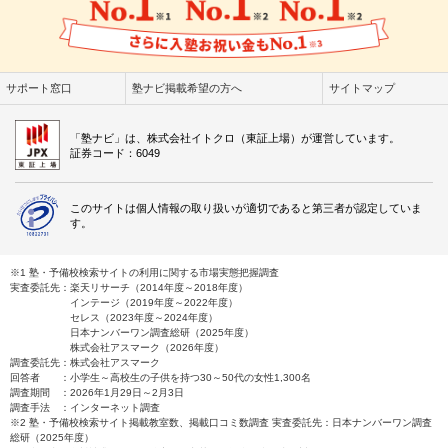
サポート窓口
塾ナビ掲載希望の方へ
サイトマップ
「塾ナビ」は、株式会社イトクロ（東証上場）が運営しています。
証券コード：6049
このサイトは個人情報の取り扱いが適切であると第三者が認定していま
す。
※1 塾・予備校検索サイトの利用に関する市場実態把握調査
実査委託先：楽天リサーチ（2014年度～2018年度）
インテージ（2019年度～2022年度）
セレス（2023年度～2024年度）
日本ナンバーワン調査総研（2025年度）
株式会社アスマーク（2026年度）
調査委託先：株式会社アスマーク
回答者 ：小学生～高校生の子供を持つ30～50代の女性1,300名
調査期間 ：2026年1月29日～2月3日
調査手法 ：インターネット調査
※2 塾・予備校検索サイト掲載教室数、掲載口コミ数調査 実査委託先：日本ナンバーワン調査
総研（2025年度）