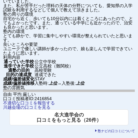
いていました。
また、私が苦手だった理科の天体の分野についても、愛知県の入学
試験を利用するなどして個人で教えて頂きました。
塾の周りの環境
自宅から近く、歩いても10分以内には着くところにあったので、と
てもよかったです。また、通っている中学にも近かったので、治安
も良かったと思います。
塾内の環境
とても静かで、学習に集中しやすい環境が整えられていたと思いま
す。
良いところや要望
ユニークで優しい講師が多かったので、娘も楽しんで学習できてい
たように思います。
利用内容
通っていた学校
公立中学校
進学できた学校
公立高校（難関校）
通塾の目的
高校受験
目的の達成度
達成できた
成績/偏差値変化
STAY
成績/偏差値推移
入塾時:
上位
→
入塾後:
上位
塾の雰囲気
自由
平均
厳しい
口コミ投稿者ID:2416854
不適切な口コミを報告する
川越会場の口コミを見る
名大進学会の
口コミをもっと見る（26件）
塾ナビの口コミについて