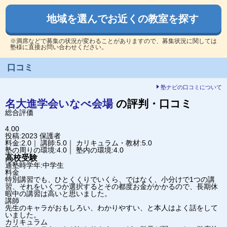
地域を選んでお近くの教室を探す
※満席などで募集の状況が変わることがありますので、募集状況に関しては
塾様に直接お問い合わせください。
口コミ
塾ナビの口コミについて
名大進学会
いなべ会場
の評判・口コミ
総合評価
4.00
投稿:2023
保護者
料金:2.0｜ 講師:5.0｜ カリキュラム・教材:5.0
塾の周りの環境:4.0｜ 塾内の環境:4.0
高校受験
通塾時学年:中学生
料金
特別講習でも、ひとくくりでいくら、ではなく、小分けで1つの講
習、それをいくつか選択するとその都度お金がかかるので、長期休
暇中の講習は高いと思いました。
講師
先生のキャラがおもしろい、わかりやすい、と本人はよく話をして
いました。
カリキュラム