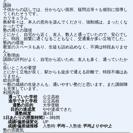
と。
講師
子供からの話しでは、分からない箇所、疑問点等々も個別に指導し
てくれたそうです。
カリキュラム
教材等々は、本人の意向を汲んでくださり、強制感は、まったくな
かったです。
塾の周りの環境
とにかく、自宅から近く、友人、数人と通っていたので、安心でし
た。特段、頻繁に遅くなることもなく、交通量が多い立地でした。
塾内の環境
教室のスペースもあり、生徒も詰め込めなく、不満は特段ありませ
ん。
入塾理由
講師の評判がよく、自宅から近いため、友人も多く、通っていたか
ら。
良いところや要望
とにかく立地が良く、駅からも徒歩で通える距離で、特段不備はあ
りません。
総合評価
一般の成績の生徒さんも、通いやすい塾だと思います。また講師陣
も充実しています。
利用内容
通っていた学校
公立高校
進学できた学校
公立高校
通塾の目的
大学受験
目的の達成度
やや達成できた
通塾頻度
週4日
1日あたりの授業時間
2～3時間
成績/偏差値変化
UP
成績/偏差値推移
入塾時:
平均
→
入塾後:
平均よりやや上
塾の雰囲気