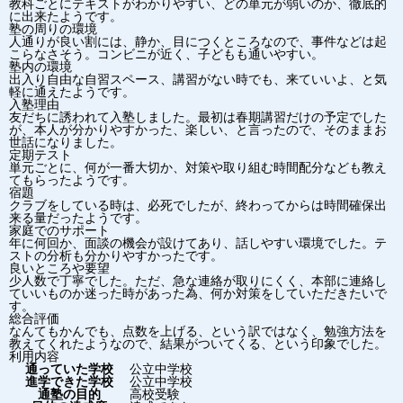
教科ごとにテキストがわかりやすい、どの単元が弱いのか、徹底的
に出来たようです。
塾の周りの環境
人通りが良い割には、静か、目につくところなので、事件などは起
こらなさそう。コンビニが近く、子どもも通いやすい。
塾内の環境
出入り自由な自習スペース、講習がない時でも、来ていいよ、と気
軽に通えたようです。
入塾理由
友だちに誘われて入塾しました。最初は春期講習だけの予定でした
が、本人が分かりやすかった、楽しい、と言ったので、そのままお
世話になりました。
定期テスト
単元ごとに、何が一番大切か、対策や取り組む時間配分なども教え
てもらったようです。
宿題
クラブをしている時は、必死でしたが、終わってからは時間確保出
来る量だったようです。
家庭でのサポート
年に何回か、面談の機会が設けてあり、話しやすい環境でした。テ
ストの分析も分かりやすかったです。
良いところや要望
少人数で丁寧でした。ただ、急な連絡が取りにくく、本部に連絡し
ていいものか迷った時があった為、何か対策をしていただきたいで
す。
総合評価
なんてもかんでも、点数を上げる、という訳ではなく、勉強方法を
教えてくれたようなので、結果がついてくる、という印象でした。
利用内容
通っていた学校
公立中学校
進学できた学校
公立中学校
通塾の目的
高校受験