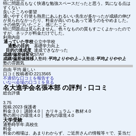
特に問題点もなく快適な勉強スペースだったと思う。気になる点は
すくない
良いところや要望
通いやすく行使も熱意にあふれるいい先生が多かったが成績の伸び
が見られなかったり、料金が高いのもあって通うのをやめました。
その他気づいたこと、感じたこと
特に問題点は見られません。色々なものの質もすごくよかったので
すが、ネックが料金だけでした。
利用内容
通っていた学校
公立中学校
通塾の目的
基礎学力向上
目的の達成度
達成できなかった
成績/偏差値変化
STAY
成績/偏差値推移
入塾時:
平均よりやや上
→
入塾後:
平均よりやや上
塾の雰囲気
自由
平均
厳しい
口コミ投稿者ID:2213565
不適切な口コミを報告する
いなべ会場の口コミを見る
名大進学会
名張本部
の評判・口コミ
総合評価
3.75
投稿:2023
保護者
料金:3.0｜ 講師:4.0｜ カリキュラム・教材:4.0
塾の周りの環境:4.0｜ 塾内の環境:4.0
大学受験
通塾時学年:高校生
料金
料金の相場は、あまりわからず、ご近所さんの情報等々で、妥当だ