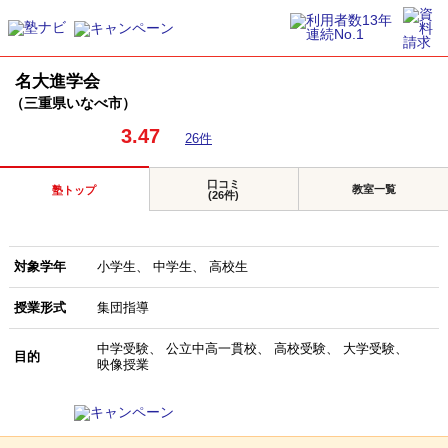
名大進学会
（三重県いなべ市）
3.47
26件
口コミ
教室一覧
塾トップ
(26件)
対象学年
小学生
中学生
高校生
授業形式
集団指導
中学受験
公立中高一貫校
高校受験
大学受験
目的
映像授業