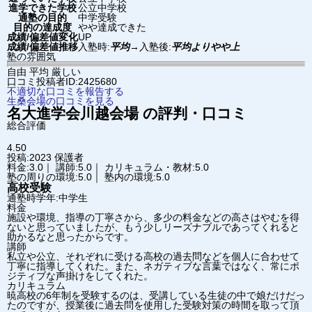
進学できた学校
公立中学校
通塾の目的
中学受験
目的の達成度
やや達成できた
成績/偏差値変化
UP
成績/偏差値推移
入塾時:
平均
→
入塾後:
平均よりやや上
塾の雰囲気
自由
平均
厳しい
口コミ投稿者ID:2425680
不適切な口コミを報告する
生桑会場の口コミを見る
名大進学会
川越会場
の評判・口コミ
総合評価
4.50
投稿:2023
保護者
料金:3.0｜ 講師:5.0｜ カリキュラム・教材:5.0
塾の周りの環境:5.0｜ 塾内の環境:5.0
高校受験
通塾時学年:中学生
料金
施設や環境、指導の丁寧さから、多少の料金などの高さはやむを得
ないと思っていましたが、もう少しリーズナブルであってくれると
助かるなと思ったからです。
講師
私立や公立、それぞれに受ける高校の過去問などを個人に合わせて
丁寧に指導してくれた。また、ネガティブな言葉ではなく、常にポ
ジティブな声掛けをしてくれた。
カリキュラム
暁高校の6年制を受験するのは、受講している生徒の中で娘だけだっ
たのですが、授業後に過去問を使用した受験対策の時間を取って頂