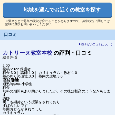
地域を選んでお近くの教室を探す
※満席などで募集の状況が変わることがありますので、募集状況に関しては
塾様に直接お問い合わせください。
口コミ
塾ナビの口コミについて
カトリーヌ教室
本校
の評判・口コミ
総合評価
2.00
投稿:2022
保護者
料金:3.0｜ 講師:1.0｜ カリキュラム・教材:1.0
塾の周りの環境:3.0｜ 塾内の環境:3.0
高校受験
通塾時学年:小学生
料金
無料の期間もあり助かりましたが、その後は割高のようなきもしま
す
講師
明日も期待という授業をされており
すばらしいです
毎回おどろかされました
カリキュラム