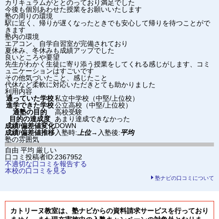
カリキュラムがととのっており満足でした
今後も個別あわせた授業をお願いいたします
塾の周りの環境
駅に近く、帰りが遅くなったときでも安心して帰りを待つことがで
きます
塾内の環境
エアコン、自学自習室が完備されており
夏休み、冬休みも成績アップでした
良いところや要望
先生がわかく生徒に寄り添う授業をしてくれる感じがします、コミ
ュニケーションはすごいです
その他気づいたこと、感じたこと
代休など柔軟に対応いただきとても助かりました
利用内容
通っていた学校
私立中学校（中堅/上位校）
進学できた学校
公立高校（中堅/上位校）
通塾の目的
高校受験
目的の達成度
あまり達成できなかった
成績/偏差値変化
DOWN
成績/偏差値推移
入塾時:
上位
→
入塾後:
平均
塾の雰囲気
自由
平均
厳しい
口コミ投稿者ID:2367952
不適切な口コミを報告する
本校の口コミを見る
塾ナビの口コミについて
カトリーヌ教室は、塾ナビからの資料請求サービスを行っており