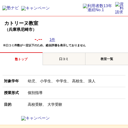
カトリーヌ教室
（兵庫県尼崎市）
-.--
1件
※口コミ件数が一定以下のため、総合評価を表示しておりません
口コミ
教室一覧
塾トップ
対象学年
幼児
小学生
中学生
高校生
浪人
授業形式
個別指導
目的
高校受験
大学受験