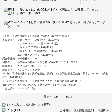
「塾ナビ」は、株式会社イトクロ（東証上場）が運営しています。
証券コード：6049
このサイトは個人情報の取り扱いが適切であると第三者が認定していま
す。
※1 塾・予備校検索サイトの利用に関する市場実態把握調査
実査委託先：楽天リサーチ（2014年度～2018年度）
インテージ（2019年度～2022年度）
セレス（2023年度～2024年度）
日本ナンバーワン調査総研（2025年度）
株式会社アスマーク（2026年度）
調査委託先：株式会社アスマーク
回答者 ：小学生～高校生の子供を持つ30～50代の女性1,300名
調査期間 ：2026年1月29日～2月3日
調査手法 ：インターネット調査
※2 塾・予備校検索サイト掲載教室数、掲載口コミ数調査 実査委託先：日本ナンバーワン調査
総研（2025年度）
※3 利用者が資料請求し、その後実際に入塾した場合に利用者に対して
抽選で交付するお祝い金について塾検索サイト6社を比較した結果
（当社調べ 2024年7月5日）
塾ナビTOP
｜
PC版
会社概要
｜
個人情報保護方針
｜
利用規約