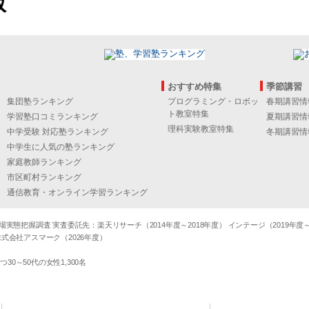
版
おすすめ特集
季節講習
集団塾ランキング
プログラミング・ロボッ
春期講習情
ト教室特集
学習塾口コミランキング
夏期講習情
理科実験教室特集
中学受験 対応塾ランキング
冬期講習情
中学生に人気の塾ランキング
家庭教師ランキング
市区町村ランキング
通信教育・オンライン学習ランキング
態把握調査 実査委託先：楽天リサーチ（2014年度～2018年度） インテージ（2019年度～20
式会社アスマーク（2026年度）
～50代の女性1,300名