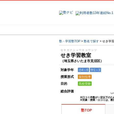
地域で探す
塾・学習塾TOP
>
塾名で探す
>
せき学
セキガクシュウキョウシツ
せき学習教室
（埼玉県さいたま市見沼区）
対象学年
小4～6
中1～3
授業形式
個別指導
目的
高校受験
総合評価
-.
※口コミ件数が一定以下のた
※対象・授業・口コミは、教
塾TOP