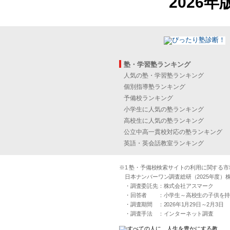
2026年
塾・学習塾ランキング
人気の塾・学習塾ランキング
個別指導塾ランキング
予備校ランキング
小学生に人気の塾ランキング
高校生に人気の塾ランキング
公立中高一貫校対応の塾ランキング
英語・英会話教室ランキング
※1 塾・予備校検索サイトの利用に関する市場実
日本ナンバーワン調査総研（2025年度）株
・調査委託先：株式会社アスマーク
・回答者 ：小学生～高校生の子供を持つ30
・調査期間 ：2026年1月29日～2月3日
・調査手法 ：インターネット調査