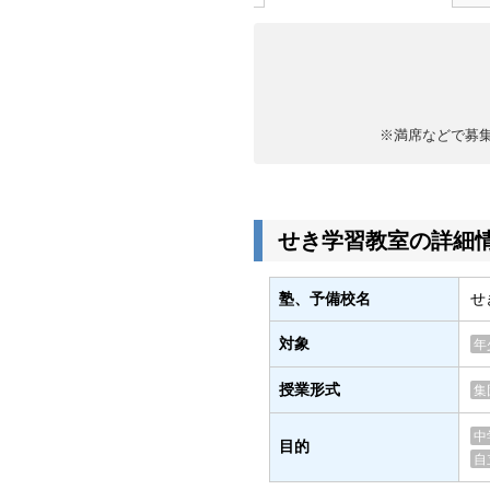
※満席などで募
せき学習教室の詳細
塾、予備校名
せ
対象
年
授業形式
集
中
目的
自