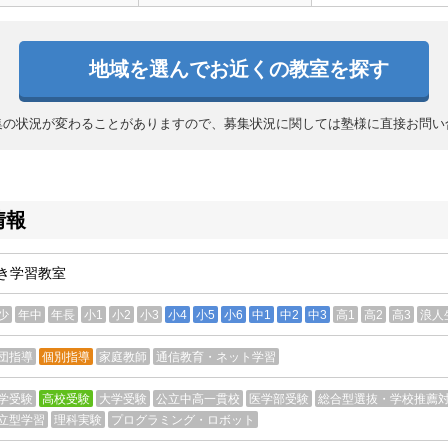
地域を選んでお近くの教室を探す
集の状況が変わることがありますので、募集状況に関しては塾様に直接お問い
情報
き学習教室
少
年中
年長
小1
小2
小3
小4
小5
小6
中1
中2
中3
高1
高2
高3
浪人
団指導
個別指導
家庭教師
通信教育・ネット学習
学受験
高校受験
大学受験
公立中高一貫校
医学部受験
総合型選抜・学校推薦
立型学習
理科実験
プログラミング・ロボット