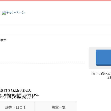
塾名で探す
ランキング
口コミ
習教室
※この塾へ
は
--点
口コミはありません
め、総合評価を表示しておりません
室により異なる場合があります。
評判・口コミ
教室一覧