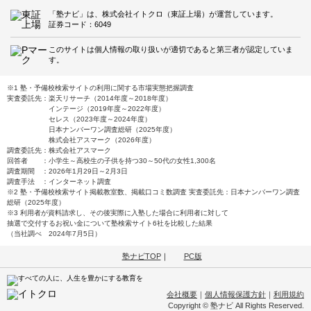
「塾ナビ」は、株式会社イトクロ（東証上場）が運営しています。
証券コード：6049
このサイトは個人情報の取り扱いが適切であると第三者が認定していま
す。
※1 塾・予備校検索サイトの利用に関する市場実態把握調査
実査委託先：楽天リサーチ（2014年度～2018年度）
インテージ（2019年度～2022年度）
セレス（2023年度～2024年度）
日本ナンバーワン調査総研（2025年度）
株式会社アスマーク（2026年度）
調査委託先：株式会社アスマーク
回答者 ：小学生～高校生の子供を持つ30～50代の女性1,300名
調査期間 ：2026年1月29日～2月3日
調査手法 ：インターネット調査
※2 塾・予備校検索サイト掲載教室数、掲載口コミ数調査 実査委託先：日本ナンバーワン調査
総研（2025年度）
※3 利用者が資料請求し、その後実際に入塾した場合に利用者に対して
抽選で交付するお祝い金について塾検索サイト6社を比較した結果
（当社調べ 2024年7月5日）
塾ナビTOP
｜
PC版
会社概要
｜
個人情報保護方針
｜
利用規約
Copyright © 塾ナビ All Rights Reserved.