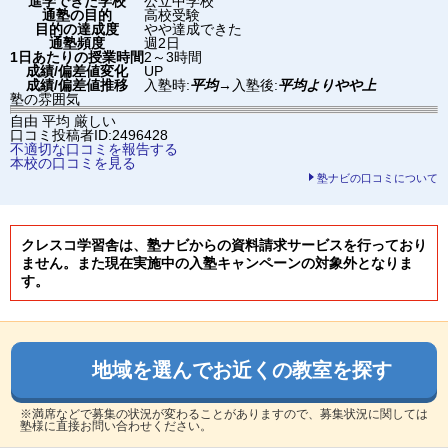
進学できた学校
公立中学校
通塾の目的
高校受験
目的の達成度
やや達成できた
通塾頻度
週2日
1日あたりの授業時間
2～3時間
成績/偏差値変化
UP
成績/偏差値推移
入塾時:
平均
→
入塾後:
平均よりやや上
塾の雰囲気
自由
平均
厳しい
口コミ投稿者ID:2496428
不適切な口コミを報告する
本校の口コミを見る
塾ナビの口コミについて
クレスコ学習舎は、塾ナビからの資料請求サービスを行っており
ません。また現在実施中の入塾キャンペーンの対象外となりま
す。
地域を選んでお近くの教室を探す
※満席などで募集の状況が変わることがありますので、募集状況に関しては
塾様に直接お問い合わせください。