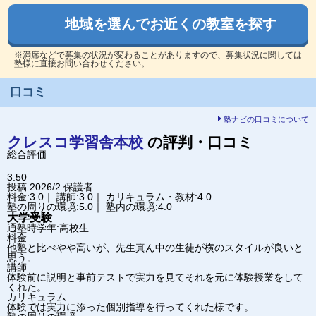
地域を選んでお近くの教室を探す
※満席などで募集の状況が変わることがありますので、募集状況に関しては
塾様に直接お問い合わせください。
口コミ
塾ナビの口コミについて
クレスコ学習舎
本校
の評判・口コミ
総合評価
3.50
投稿:2026/2
保護者
料金:3.0｜ 講師:3.0｜ カリキュラム・教材:4.0
塾の周りの環境:5.0｜ 塾内の環境:4.0
大学受験
通塾時学年:高校生
料金
他塾と比べやや高いが、先生真ん中の生徒が横のスタイルが良いと
思う。
講師
体験前に説明と事前テストで実力を見てそれを元に体験授業をして
くれた。
カリキュラム
体験では実力に添った個別指導を行ってくれた様です。