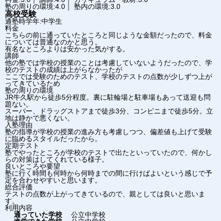
塾の周りの環境:4.0｜ 塾内の環境:3.0
高校受験
通塾時学年:中学生
料金
こちらの前に通っていたところと同じような金額だったので、料金
については普通なのかと思う。
有名なところよりは安かった気がする。
講師
他の塾では学校の授業のことは考慮していないようだったので、学
校のテストの成績は上がらなかったが
ここでは受験のためのテスト、学校のテストの点数が少しずつ上が
ってきているため
塾の周りの環境
JR牛久駅から徒歩5分程度。裏に駐輪場と駐車場もあって送迎も問
題ない。
スーパー、ドラッグストアまで徒歩3分、コンビニまで徒歩5分。立
地は静かで悪くない。
入塾理由
塾の指導が学校の授業の進み方も考慮しつつ、偏差値も上げて受験
に臨めるスタイルだったから。
定期テスト
塾でやったところが学校のテストで出たといっていたので、何かし
らの対策はしてくれている様子。
良いところや要望
塾に行く時間も何時から何時までの間に行けばよいという感じで予
定を合わせやすいと思います。
総合評価
テストの点数が上がってきているので、親としては良いと思いま
す。
利用内容
通っていた学校
公立中学校