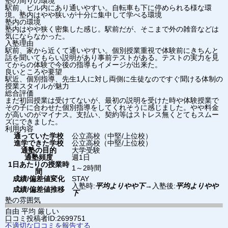
塾の周りの環境
駅前、ビル内にあり通いやすい。自転車も下に停められる様な環
境。塾内はやや狭いが十分に集中して学べる環境
塾内の環境
塾内はやや狭く密集した感じ。駅前だが、そこまで外の雑音などは
気にならなかった。
入塾理由
駅前、家から近くて通いやすい。個別授業重視で体験前にきちんと
話を聞いてもらい説明があり事前テストがある。テストの実力を見
てからの体験で今後の指導もイメージが出来た。
良いところや要望
駅近、個別指導、先生1人に対し両側に生徒なのですぐ聞ける体制の
授業スタイルが魅力
総合評価
まだ初回授業は受けてないが、最初の説明を受けた時や体験授業で
その子に合わせた個別指導をしてくれそうに感じました。やや料金
が高いのがマイナス。支払い、契約等はストレス無くとてもスムー
ズにできました。
利用内容
通っていた学校
公立高校（中堅/上位校）
進学できた学校
公立高校（中堅/上位校）
通塾の目的
大学受験
通塾頻度
週1日
1日あたりの授業時
1～2時間
間
成績/偏差値変化
STAY
入塾時:
平均よりやや下
→
入塾後:
平均よりやや
成績/偏差値推移
下
塾の雰囲気
自由
平均
厳しい
口コミ投稿者ID:2699751
不適切な口コミを報告する