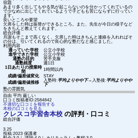
宿題
あまり多く出してもやる気が起こらないのを分かってくれているの
で少なめに出してくれているようで子どもも苦にならずに行ってい
ます。
良いところや要望
欠席をした時は振替ができるところ。また、先生が今日の様子など
をきちんと教えてくれます。
総合評価
月謝もそこまで高くなく、欠席した時はきちんと連絡を入れればそ
の分は、引いてくれるので良心的な塾だなと感じました。
利用内容
通っていた学校
公立小学校
進学できた学校
公立小学校
通塾の目的
苦手克服
通塾頻度
週1日
1日あたりの授業時
1時間以内
間
成績/偏差値変化
STAY
入塾時:
平均よりやや下
→
入塾後:
平均よりやや
成績/偏差値推移
下
塾の雰囲気
自由
平均
厳しい
口コミ投稿者ID:2584842
不適切な口コミを報告する
本校の口コミを見る
クレスコ学習舎
本校
の評判・口コミ
総合評価
3.25
投稿:2023
保護者
料金:3.0｜ 講師:4.0｜ カリキュラム・教材:3.0