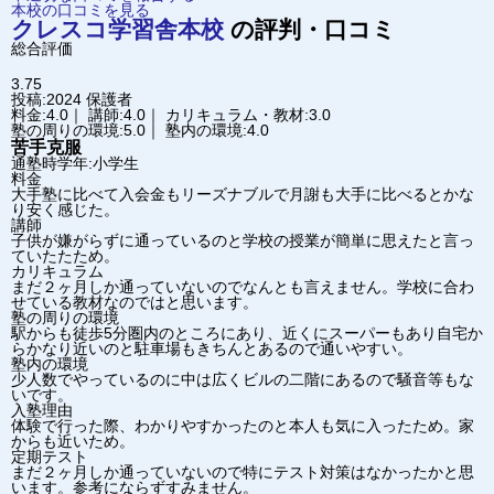
本校の口コミを見る
クレスコ学習舎
本校
の評判・口コミ
総合評価
3.75
投稿:2024
保護者
料金:4.0｜ 講師:4.0｜ カリキュラム・教材:3.0
塾の周りの環境:5.0｜ 塾内の環境:4.0
苦手克服
通塾時学年:小学生
料金
大手塾に比べて入会金もリーズナブルで月謝も大手に比べるとかな
り安く感じた。
講師
子供が嫌がらずに通っているのと学校の授業が簡単に思えたと言っ
ていたたため。
カリキュラム
まだ２ヶ月しか通っていないのでなんとも言えません。学校に合わ
せている教材なのではと思います。
塾の周りの環境
駅からも徒歩5分圏内のところにあり、近くにスーパーもあり自宅か
らかなり近いのと駐車場もきちんとあるので通いやすい。
塾内の環境
少人数でやっているのに中は広くビルの二階にあるので騒音等もな
いです。
入塾理由
体験で行った際、わかりやすかったのと本人も気に入ったため。家
からも近いため。
定期テスト
まだ２ヶ月しか通っていないので特にテスト対策はなかったかと思
います。参考にならずすみません。