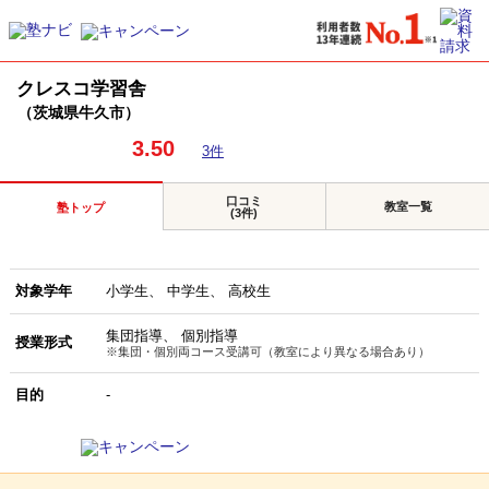
クレスコ学習舎
（茨城県牛久市）
3.50
3件
口コミ
教室一覧
塾トップ
(3件)
対象学年
小学生
中学生
高校生
集団指導
個別指導
授業形式
※集団・個別両コース受講可（教室により異なる場合あり）
目的
-