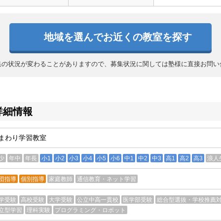
地域を選んでお近くの教室を探す
集の状況が変わることがありますので、募集状況に関しては塾様に直接お問い
詳細情報
まわり学習教室
少
年中
年長
小1
小2
小3
小4
小5
小6
中1
中2
中3
高1
高2
高3
浪人
団指導
個別指導
家庭教師
通信教育・ネット学習
学受験
高校受験
大学受験
公立中高一貫校
医学部受験
総合型選抜・学校推薦
立型学習
理科実験
プログラミング・ロボット