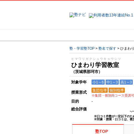
地域で探す
塾・学習塾TOP
>
塾名で探す
>
ひまわ
ヒマワリガクシュウキョウシツ
ひまわり学習教室
（茨城県那珂市）
対象学年
小1～6
中1～3
高1～3
集団指導
個別指導
授業形式
※集団・個別両コース受講
目的
-
総合評価
-.
※口コミ件数が一定以下のた
※対象・授業・口コミは、教
塾TOP