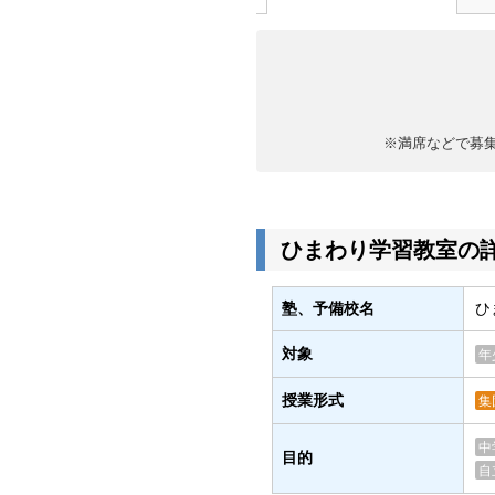
※満席などで募
ひまわり学習教室の
塾、予備校名
ひ
対象
年
授業形式
集
中
目的
自