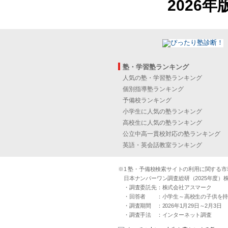
2026年
塾・学習塾ランキング
人気の塾・学習塾ランキング
個別指導塾ランキング
予備校ランキング
小学生に人気の塾ランキング
高校生に人気の塾ランキング
公立中高一貫校対応の塾ランキング
英語・英会話教室ランキング
※1 塾・予備校検索サイトの利用に関する市場実
日本ナンバーワン調査総研（2025年度）株
・調査委託先：株式会社アスマーク
・回答者 ：小学生～高校生の子供を持つ30
・調査期間 ：2026年1月29日～2月3日
・調査手法 ：インターネット調査