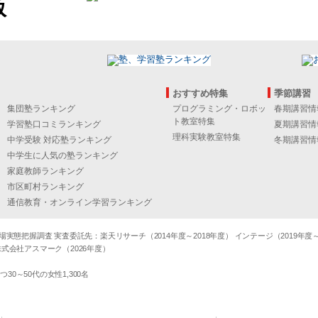
版
おすすめ特集
季節講習
集団塾ランキング
プログラミング・ロボッ
春期講習情
ト教室特集
学習塾口コミランキング
夏期講習情
理科実験教室特集
中学受験 対応塾ランキング
冬期講習情
中学生に人気の塾ランキング
家庭教師ランキング
市区町村ランキング
通信教育・オンライン学習ランキング
態把握調査 実査委託先：楽天リサーチ（2014年度～2018年度） インテージ（2019年度～20
式会社アスマーク（2026年度）
～50代の女性1,300名