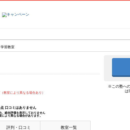
塾名で探す
ランキング
口コミ
り学習教室
※この塾へ
は
可（教室により異なる場合あり）
--点
口コミはありません
め、総合評価を表示しておりません
室により異なる場合があります。
評判・口コミ
教室一覧