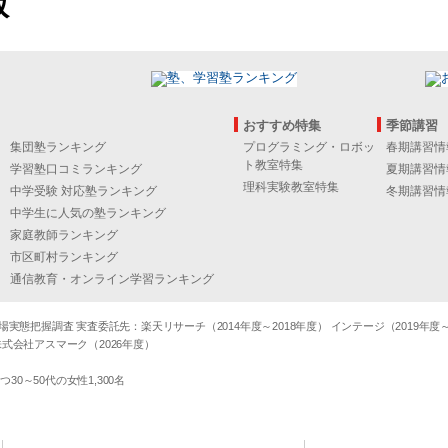
版
おすすめ特集
季節講習
集団塾ランキング
プログラミング・ロボッ
春期講習情
ト教室特集
学習塾口コミランキング
夏期講習情
理科実験教室特集
中学受験 対応塾ランキング
冬期講習情
中学生に人気の塾ランキング
家庭教師ランキング
市区町村ランキング
通信教育・オンライン学習ランキング
態把握調査 実査委託先：楽天リサーチ（2014年度～2018年度） インテージ（2019年度～20
式会社アスマーク（2026年度）
～50代の女性1,300名