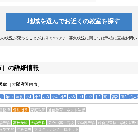
地域を選んでお近くの教室を探す
集の状況が変わることがありますので、募集状況に関しては塾様に直接お問い
市］の詳細情報
数館［大阪府阪南市］
少
年中
年長
小1
小2
小3
小4
小5
小6
中1
中2
中3
高1
高2
高3
浪人
団指導
個別指導
家庭教師
通信教育・ネット学習
学受験
高校受験
大学受験
公立中高一貫校
医学部受験
総合型選抜・学校推薦
立型学習
理科実験
プログラミング・ロボット