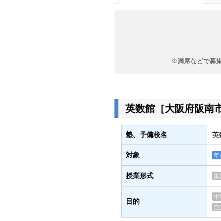
※満席などで募
英数館［大阪府阪南
塾、予備校名
英
対象
年
授業形式
集
中
目的
自