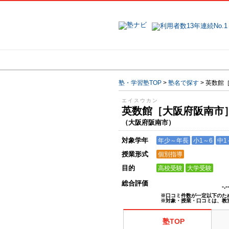
地域で探す
塾・学習塾TOP
>
塾名で探す
>
英数館
エイスウカン
英数館［大阪府阪南
（大阪府阪南市）
対象学年
年少～年長
小1～6
中1
授業形式
個別指導
目的
高校受験
大学受験
総合評価
-.
※口コミ件数が一定以下のた
※対象・授業・口コミは、教
塾TOP