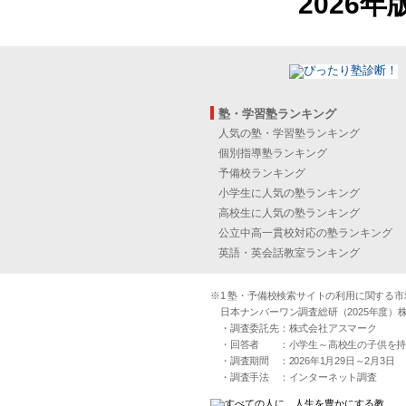
2026年
塾・学習塾ランキング
人気の塾・学習塾ランキング
個別指導塾ランキング
予備校ランキング
小学生に人気の塾ランキング
高校生に人気の塾ランキング
公立中高一貫校対応の塾ランキング
英語・英会話教室ランキング
※1 塾・予備校検索サイトの利用に関する市場実
日本ナンバーワン調査総研（2025年度）株
・調査委託先：株式会社アスマーク
・回答者 ：小学生～高校生の子供を持つ30
・調査期間 ：2026年1月29日～2月3日
・調査手法 ：インターネット調査