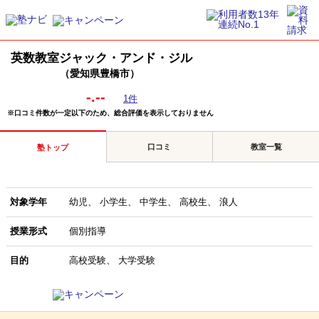
英数教室ジャック・アンド・ジル
（愛知県豊橋市）
-.--
1件
※口コミ件数が一定以下のため、総合評価を表示しておりません
口コミ
教室一覧
塾トップ
対象学年
幼児
小学生
中学生
高校生
浪人
授業形式
個別指導
目的
高校受験
大学受験