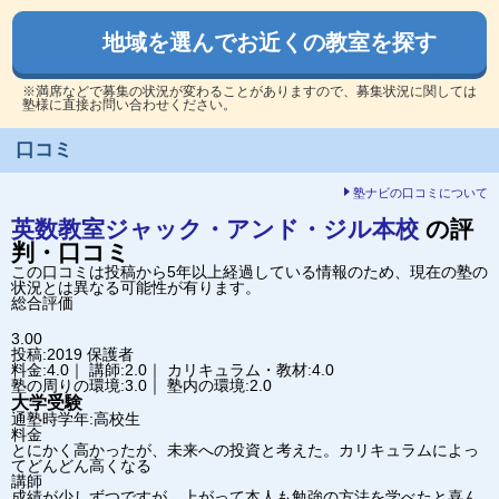
地域を選んでお近くの教室を探す
※満席などで募集の状況が変わることがありますので、募集状況に関しては
塾様に直接お問い合わせください。
口コミ
塾ナビの口コミについて
英数教室ジャック・アンド・ジル
本校
の評
判・口コミ
この口コミは投稿から5年以上経過している情報のため、現在の塾の
状況とは異なる可能性が有ります。
総合評価
3.00
投稿:2019
保護者
料金:4.0｜ 講師:2.0｜ カリキュラム・教材:4.0
塾の周りの環境:3.0｜ 塾内の環境:2.0
大学受験
通塾時学年:高校生
料金
とにかく高かったが、未来への投資と考えた。カリキュラムによっ
てどんどん高くなる
講師
成績が少しずつですが、上がって本人も勉強の方法を学べたと喜ん