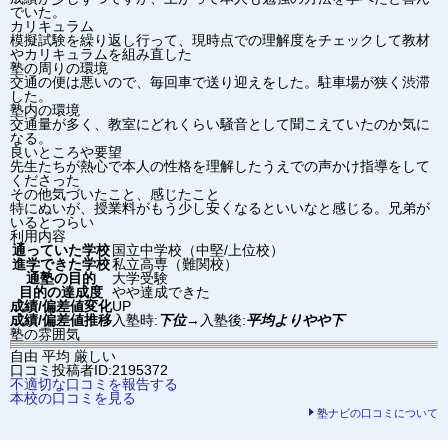
でいた。
カリキュラム
模擬試験を繰り返し行って、現時点での理解度をチェックして教材
やカリキュラムを組み直した
塾の周りの環境
交通の便は悪いので、毎回車で送り迎えをした。駐車場が狭く渋滞
した。
塾内の環境
交通量が多く、教室にどれくらい騒音として聞こえていたのか気に
なる。
良いところや要望
先生たちが熱心で本人の性格を理解したうえでの声かけ指導をして
くださった
その他気づいたこと、感じたこと
特にぬいが、授業料がもう少し安くなるといいなと感じる。兄弟が
いるとつらい
利用内容
通っていた学校
国立中学校（中堅/上位校）
進学できた学校
私立高専（難関校）
通塾の目的
大学受験
目的の達成度
やや達成できた
成績/偏差値変化
UP
成績/偏差値推移
入塾時:
下位
→
入塾後:
平均よりやや下
塾の雰囲気
自由
平均
厳しい
口コミ投稿者ID:2195372
不適切な口コミを報告する
本校の口コミを見る
塾ナビの口コミについて