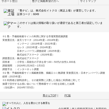
サポート窓口
塾ナビ掲載希望の方へ
サイトマップ
「塾ナビ」は、株式会社イトクロ（東証上場）が運営しています。
証券コード：6049
このサイトは個人情報の取り扱いが適切であると第三者が認定していま
す。
※1 塾・予備校検索サイトの利用に関する市場実態把握調査
実査委託先：楽天リサーチ（2014年度～2018年度）
インテージ（2019年度～2022年度）
セレス（2023年度～2024年度）
日本ナンバーワン調査総研（2025年度）
株式会社アスマーク（2026年度）
調査委託先：株式会社アスマーク
回答者 ：小学生～高校生の子供を持つ30～50代の女性1,300名
調査期間 ：2026年1月29日～2月3日
調査手法 ：インターネット調査
※2 塾・予備校検索サイト掲載教室数、掲載口コミ数調査 実査委託先：日本ナンバーワン調査
総研（2025年度）
※3 利用者が資料請求し、その後実際に入塾した場合に利用者に対して
抽選で交付するお祝い金について塾検索サイト6社を比較した結果
（当社調べ 2024年7月5日）
塾ナビTOP
｜
PC版
会社概要
｜
個人情報保護方針
｜
利用規約