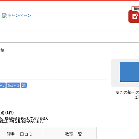
塾名で探す
ランキング
口コミ
学塾
～3
高1～3
浪
※この塾へ
は
(
1
件)
--点
め、総合評価を表示しておりません
室により異なる場合があります。
評判・口コミ
教室一覧