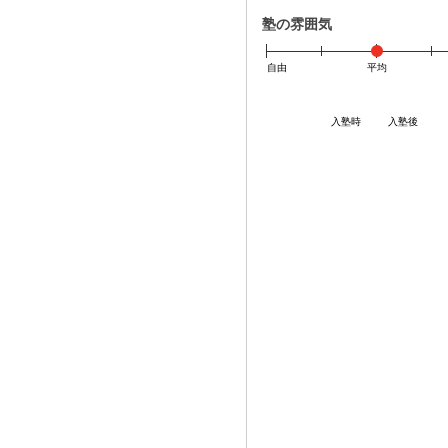
塾の雰囲気
自由
平均
入塾時
入塾後