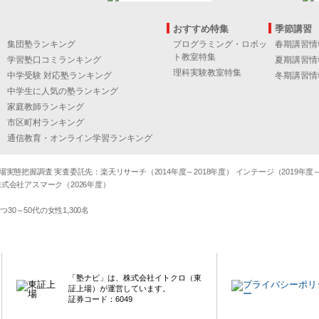
おすすめ特集
季節講習
集団塾ランキング
プログラミング・ロボッ
春期講習情
ト教室特集
学習塾口コミランキング
夏期講習情
理科実験教室特集
中学受験 対応塾ランキング
冬期講習情
中学生に人気の塾ランキング
家庭教師ランキング
市区町村ランキング
通信教育・オンライン学習ランキング
態把握調査 実査委託先：楽天リサーチ（2014年度～2018年度） インテージ（2019年度～20
式会社アスマーク（2026年度）
～50代の女性1,300名
「塾ナビ」は、株式会社イトクロ（東
証上場）が運営しています。
証券コード：6049