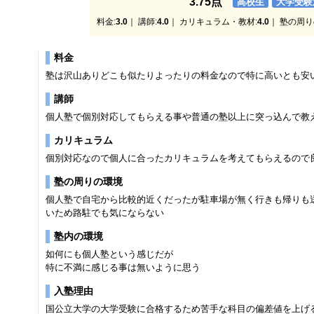
3.75点
高校生
大学受験
料金:
3.0
｜ 講師:
4.0
｜ カリキュラム・教材:
4.0
｜ 塾の周り
料金
塾は沢山ありどこも似たりよったりの料金なので特に高いとも安
講師
個人塾で個別対応してもらえる事や普通の塾以上に突っ込んで教
カリキュラム
個別対応なので個人に合ったカリキュラムを考えてもらえるので
塾の周りの環境
個人塾で自宅から比較的近くだったが駐車場が無く行きも帰りも
いため路駐でも気にならない
塾内の環境
如何にも個人塾という感じだが
特に不満に感じる事は無いように思う
入塾理由
国公立大学の大学受験に合格するため苦手な科目の偏差値を上げ