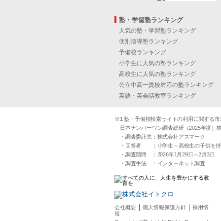
塾・学習塾ランキング
人気の塾・学習塾ランキング
個別指導塾ランキング
予備校ランキング
小学生に人気の塾ランキング
高校生に人気の塾ランキング
公立中高一貫校対応の塾ランキング
英語・英会話教室ランキング
※1 塾・予備校検索サイトの利用に関する市場実
日本ナンバーワン調査総研（2025年度）株
・調査委託先：株式会社アスマーク
・回答者 ：小学生～高校生の子供を持つ30
・調査期間 ：2026年1月29日～2月3日
・調査手法 ：インターネット調査
｜
｜
会社概要
個人情報保護方針
採用情
報