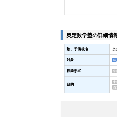
奥定数学塾の詳細情
塾、予備校名
奥
対象
年
授業形式
集
中
目的
自