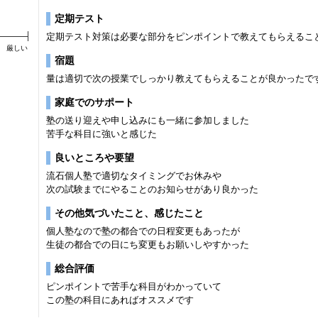
定期テスト
定期テスト対策は必要な部分をピンポイントで教えてもらえるこ
厳しい
宿題
量は適切で次の授業でしっかり教えてもらえることが良かったで
家庭でのサポート
塾の送り迎えや申し込みにも一緒に参加しました
苦手な科目に強いと感じた
良いところや要望
流石個人塾で適切なタイミングでお休みや
次の試験までにやることのお知らせがあり良かった
その他気づいたこと、感じたこと
個人塾なので塾の都合での日程変更もあったが
生徒の都合での日にち変更もお願いしやすかった
総合評価
ピンポイントで苦手な科目がわかっていて
この塾の科目にあればオススメです