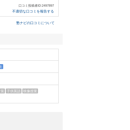
口コミ投稿者ID:2497897
不適切な口コミを報告する
塾ナビの口コミについて
生
対策
子供英語
映像授業