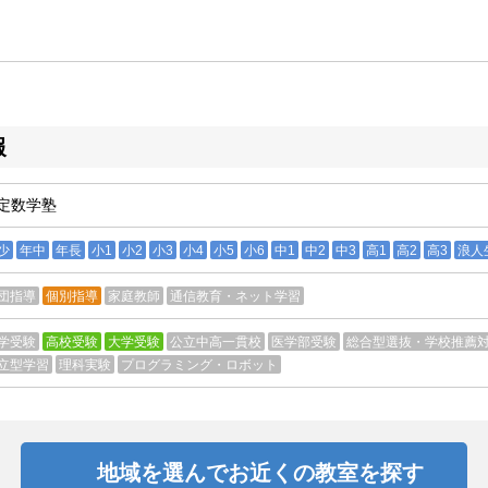
報
定数学塾
少
年中
年長
小1
小2
小3
小4
小5
小6
中1
中2
中3
高1
高2
高3
浪人
団指導
個別指導
家庭教師
通信教育・ネット学習
学受験
高校受験
大学受験
公立中高一貫校
医学部受験
総合型選抜・学校推薦
立型学習
理科実験
プログラミング・ロボット
地域を選んでお近くの教室を探す