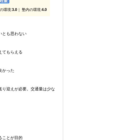
対策
の環境:
3.0
｜ 塾内の環境:
4.0
いとも思わない
えてもらえる
良かった
送り迎えが必要。交通量は少な
ることが目的