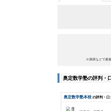
※満席などで募
奥定数学塾の評判・
奥定数学塾本校
の評判・口