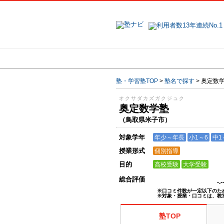
地域で探す
塾・学習塾TOP
>
塾名で探す
>
奥定数
オクサダカズガクジュク
奥定数学塾
（鳥取県米子市）
対象学年
年少～年長
小1～6
中1
授業形式
個別指導
目的
高校受験
大学受験
総合評価
-.
※口コミ件数が一定以下のた
※対象・授業・口コミは、教
塾TOP