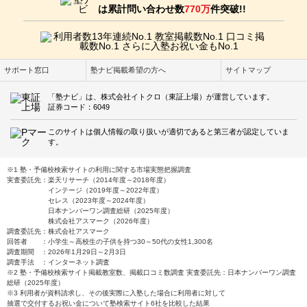
は累計問い合わせ数
770万
件突破!!
サポート窓口
塾ナビ掲載希望の方へ
サイトマップ
「塾ナビ」は、株式会社イトクロ（東証上場）が運営しています。
証券コード：6049
このサイトは個人情報の取り扱いが適切であると第三者が認定していま
す。
※1 塾・予備校検索サイトの利用に関する市場実態把握調査
実査委託先：楽天リサーチ（2014年度～2018年度）
インテージ（2019年度～2022年度）
セレス（2023年度～2024年度）
日本ナンバーワン調査総研（2025年度）
株式会社アスマーク（2026年度）
調査委託先：株式会社アスマーク
回答者 ：小学生～高校生の子供を持つ30～50代の女性1,300名
調査期間 ：2026年1月29日～2月3日
調査手法 ：インターネット調査
※2 塾・予備校検索サイト掲載教室数、掲載口コミ数調査 実査委託先：日本ナンバーワン調査
総研（2025年度）
※3 利用者が資料請求し、その後実際に入塾した場合に利用者に対して
抽選で交付するお祝い金について塾検索サイト6社を比較した結果