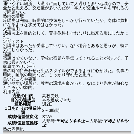
通いやすい場所、大通りに面していて人通りも多い地域なので、安
全だと思える。交通量が多いのだが、本人が交通ルールを守れるの
で問題ない。
塾内の環境
冷暖房は完備。時期的に換気をしっかり行っていたが、身体に負担
になるような状況ではなかった。
入塾理由
成績向上を目的として、苦手教科もそれなりに出来る用にしたかっ
た。
定期テスト
別講座はあったが受講していない。ない場合もあると思うが、特に
気にしなかった。
宿題
宿題はでていない。学校の宿題を手伝ってくれることがあって、子
供は喜んでいた。
家庭でのサポート
塾の時間に合わせた生活スタイルができるように心がけた。食事の
時間、睡眠の時間など、しっかり守れたと思う。
良いところや要望
通いやすい場所と、教室の環境も良かった。なにより先生が熱心な
ところが印象的。
利用内容
通塾の目的
高校受験
目的の達成度
やや達成できた
通塾頻度
週2日
1日あたりの授業時
2～3時間
間
成績/偏差値変化
STAY
入塾時:
平均よりやや上
→
入塾後:
平均よりやや
成績/偏差値推移
上
塾の雰囲気