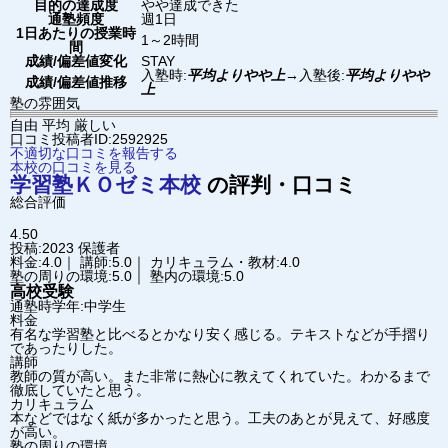
目的の達成度
やや達成できた
通塾頻度
週1日
1日あたりの授業時
1～2時間
間
成績/偏差値変化
STAY
入塾時:
平均よりやや上
→
入塾後:
平均よりやや
成績/偏差値推移
上
塾の雰囲気
自由
平均
厳しい
口コミ投稿者ID:2592925
不適切な口コミを報告する
本校の口コミを見る
学習塾ＫＯゼミ
本校
の評判・口コミ
総合評価
4.50
投稿:2023
保護者
料金:4.0｜ 講師:5.0｜ カリキュラム・教材:4.0
塾の周りの環境:5.0｜ 塾内の環境:5.0
高校受験
通塾時学年:中学生
料金
有名な学習塾と比べるとかなり安く感じる。テキストなどが手摺り
であったりした。
講師
教師の質が高い。また非常に熱心に教えてくれていた。わかるまで
徹底していたと思う。
カリキュラム
本などではなく紙が多かったと思う。工夫のあとが見えて、好感度
が高い。
塾の周りの環境