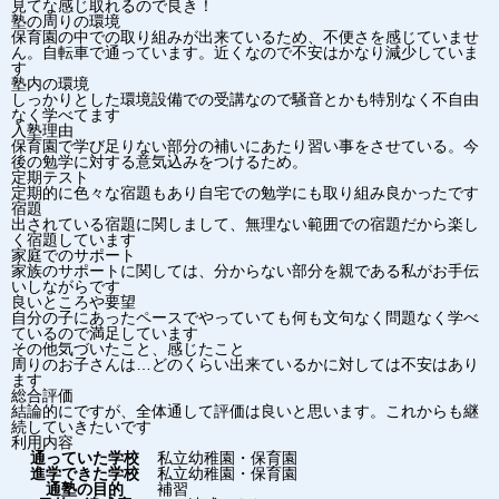
見てな感じ取れるので良き！
塾の周りの環境
保育園の中での取り組みが出来ているため、不便さを感じていませ
ん。自転車で通っています。近くなので不安はかなり減少していま
す
塾内の環境
しっかりとした環境設備での受講なので騒音とかも特別なく不自由
なく学べてます
入塾理由
保育園で学び足りない部分の補いにあたり習い事をさせている。今
後の勉学に対する意気込みをつけるため。
定期テスト
定期的に色々な宿題もあり自宅での勉学にも取り組み良かったです
宿題
出されている宿題に関しまして、無理ない範囲での宿題だから楽し
く宿題しています
家庭でのサポート
家族のサポートに関しては、分からない部分を親である私がお手伝
いしながらです
良いところや要望
自分の子にあったペースでやっていても何も文句なく問題なく学べ
ているので満足しています
その他気づいたこと、感じたこと
周りのお子さんは…どのくらい出来ているかに対しては不安はあり
ます
総合評価
結論的にですが、全体通して評価は良いと思います。これからも継
続していきたいです
利用内容
通っていた学校
私立幼稚園・保育園
進学できた学校
私立幼稚園・保育園
通塾の目的
補習