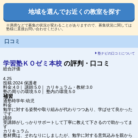
地域を選んでお近くの教室を探す
※満席などで募集の状況が変わることがありますので、募集状況に関しては
塾様に直接お問い合わせください。
口コミ
塾ナビの口コミについて
学習塾ＫＯゼミ
本校
の評判・口コミ
総合評価
4.25
投稿:2024
保護者
料金:4.0｜ 講師:5.0｜ カリキュラム・教材:3.0
塾の周りの環境:5.0｜ 塾内の環境:5.0
補習
通塾時学年:幼児
料金
勉学に対する姿勢や取り組みが代わりつつあり、学ばせて良かった
です
講師
受講師がしっかりサポートして丁寧に教えて下さるので助かってま
す
カリキュラム
教材費は、それなりにしましたが、勉学に対する意気込みを親から