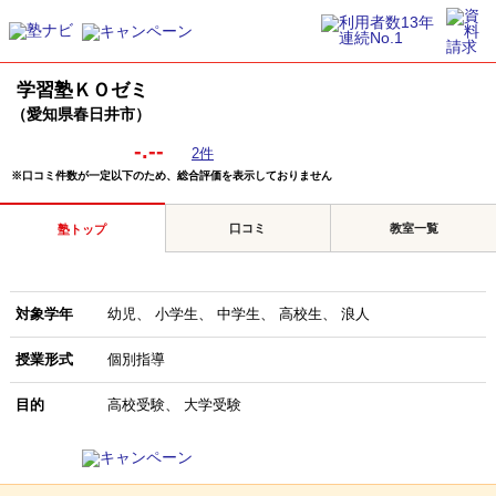
学習塾ＫＯゼミ
（愛知県春日井市）
-.--
2件
※口コミ件数が一定以下のため、総合評価を表示しておりません
口コミ
教室一覧
塾トップ
対象学年
幼児
小学生
中学生
高校生
浪人
授業形式
個別指導
目的
高校受験
大学受験