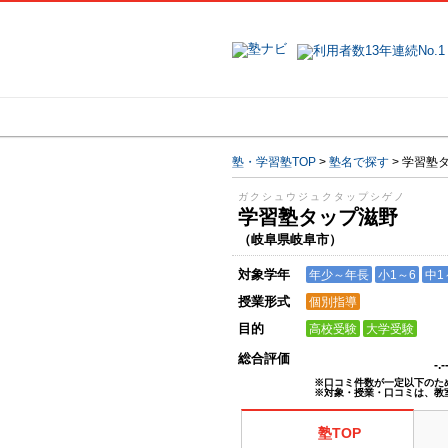
地域で探す
塾・学習塾TOP
>
塾名で探す
>
学習塾
ガクシュウジュクタップシゲノ
学習塾タップ滋野
（岐阜県岐阜市）
対象学年
年少～年長
小1～6
中1
授業形式
個別指導
目的
高校受験
大学受験
総合評価
-.
※口コミ件数が一定以下のた
※対象・授業・口コミは、教
塾TOP