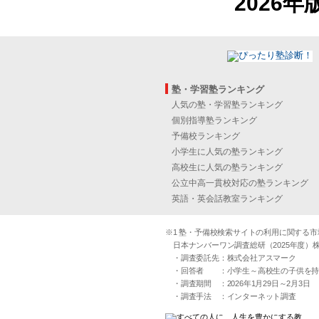
2026年
塾・学習塾ランキング
人気の塾・学習塾ランキング
個別指導塾ランキング
予備校ランキング
小学生に人気の塾ランキング
高校生に人気の塾ランキング
公立中高一貫校対応の塾ランキング
英語・英会話教室ランキング
※1 塾・予備校検索サイトの利用に関する市場実
日本ナンバーワン調査総研（2025年度）株
・調査委託先：株式会社アスマーク
・回答者 ：小学生～高校生の子供を持つ30
・調査期間 ：2026年1月29日～2月3日
・調査手法 ：インターネット調査