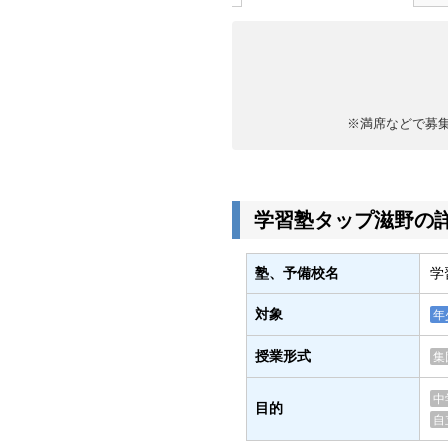
※満席などで募
学習塾タップ滋野の
塾、予備校名
学
対象
年
授業形式
集
中
目的
自