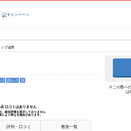
塾名で探す
ランキング
口コミ
タップ滋野
～3
高1～3
浪
※この塾へ
は
--点
口コミはありません
め、総合評価を表示しておりません
室により異なる場合があります。
評判・口コミ
教室一覧