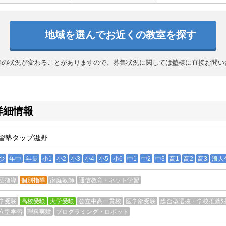
地域を選んでお近くの教室を探す
集の状況が変わることがありますので、募集状況に関しては塾様に直接お問い
詳細情報
習塾タップ滋野
少
年中
年長
小1
小2
小3
小4
小5
小6
中1
中2
中3
高1
高2
高3
浪人
団指導
個別指導
家庭教師
通信教育・ネット学習
学受験
高校受験
大学受験
公立中高一貫校
医学部受験
総合型選抜・学校推薦
立型学習
理科実験
プログラミング・ロボット