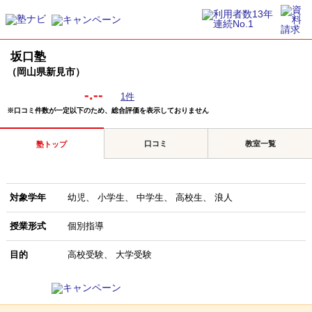
坂口塾
（岡山県新見市）
-.--
1件
※口コミ件数が一定以下のため、総合評価を表示しておりません
口コミ
教室一覧
塾トップ
対象学年
幼児
小学生
中学生
高校生
浪人
授業形式
個別指導
目的
高校受験
大学受験