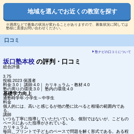
地域を選んでお近くの教室を探す
※満席などで募集の状況が変わることがありますので、募集状況に関しては
塾様に直接お問い合わせください。
口コミ
塾ナビの口コミについて
坂口塾
本校
の評判・口コミ
総合評価
3.75
投稿:2023
保護者
料金:3.0｜ 講師:4.0｜ カリキュラム・教材:4.0
塾の周りの環境:3.0｜ 塾内の環境:4.0
基礎学力向上
通塾時学年:小学生～中学生
料金
個人的には、高いと感じるが他の塾に比べると相場の範囲内であ
る。
講師
いつも丁寧に指導していただいている。個別ではないが、こどもの
ペースにあった指導がされている。
カリキュラム
毎回、プリントで子どものペースで問題を解く形式である。ある程