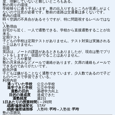
度、理解していないと難しいところもある。
塾の周りの環境
学校帰りに通う子もいます。車の出入りするところが見通しがよく
ないので注意が必要です。塾前の道路は交通量は多くないです。
塾内の環境
時々空調の不具合があるそうですが、特に問題視するレベルではな
い。
入塾理由
自宅から近く、一人で通塾できる。学校から直接通塾することが出
来る。
定期テスト
子どもの学校は定期テストがありません。テスト対策は実施される
ことはありません。
宿題
英語は、ノートの課題があるときもありましたが、現在は塾でプリ
ントをしますが、宿題がでることはありません。
良いところや要望
塾の月末休みなどメールで連絡があります。欠席の連絡もメールで
できるのでありがたいです。
総合評価
子どもは嫌がることなく通塾できています。少人数であるので子ど
ものペースで学習できている。
利用内容
通っていた学校
公立小学校
進学できた学校
公立中学校
通塾の目的
基礎学力向上
目的の達成度
達成できた
通塾頻度
週2日
1日あたりの授業時間
1～2時間
成績/偏差値変化
STAY
成績/偏差値推移
入塾時:
平均
→
入塾後:
平均
塾の雰囲気