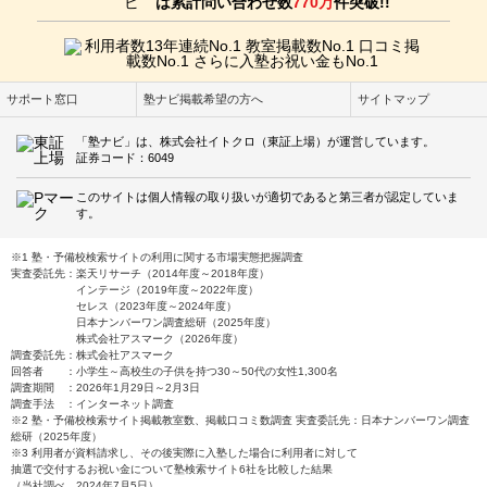
は累計問い合わせ数
770万
件突破!!
サポート窓口
塾ナビ掲載希望の方へ
サイトマップ
「塾ナビ」は、株式会社イトクロ（東証上場）が運営しています。
証券コード：6049
このサイトは個人情報の取り扱いが適切であると第三者が認定していま
す。
※1 塾・予備校検索サイトの利用に関する市場実態把握調査
実査委託先：楽天リサーチ（2014年度～2018年度）
インテージ（2019年度～2022年度）
セレス（2023年度～2024年度）
日本ナンバーワン調査総研（2025年度）
株式会社アスマーク（2026年度）
調査委託先：株式会社アスマーク
回答者 ：小学生～高校生の子供を持つ30～50代の女性1,300名
調査期間 ：2026年1月29日～2月3日
調査手法 ：インターネット調査
※2 塾・予備校検索サイト掲載教室数、掲載口コミ数調査 実査委託先：日本ナンバーワン調査
総研（2025年度）
※3 利用者が資料請求し、その後実際に入塾した場合に利用者に対して
抽選で交付するお祝い金について塾検索サイト6社を比較した結果
（当社調べ 2024年7月5日）