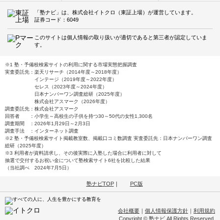
「塾ナビ」は、株式会社イトクロ（東証上場）が運営しています。
証券コード：6049
このサイトは個人情報の取り扱いが適切であると第三者が認定していま
す。
※1 塾・予備校検索サイトの利用に関する市場実態把握調査
実査委託先：楽天リサーチ（2014年度～2018年度）
インテージ（2019年度～2022年度）
セレス（2023年度～2024年度）
日本ナンバーワン調査総研（2025年度）
株式会社アスマーク（2026年度）
調査委託先：株式会社アスマーク
回答者 ：小学生～高校生の子供を持つ30～50代の女性1,300名
調査期間 ：2026年1月29日～2月3日
調査手法 ：インターネット調査
※2 塾・予備校検索サイト掲載教室数、掲載口コミ数調査 実査委託先：日本ナンバーワン調査
総研（2025年度）
※3 利用者が資料請求し、その後実際に入塾した場合に利用者に対して
抽選で交付するお祝い金について塾検索サイト6社を比較した結果
（当社調べ 2024年7月5日）
塾ナビTOP
｜
PC版
会社概要
｜
個人情報保護方針
｜
利用規約
Copyright © 塾ナビ All Rights Reserved.