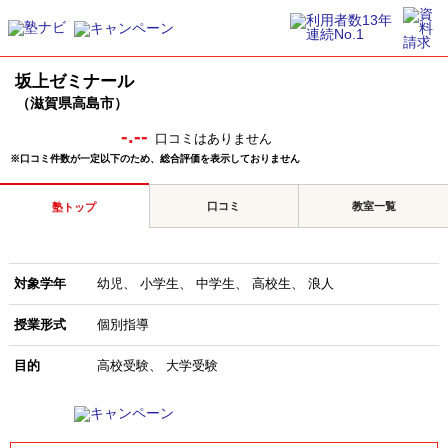
坂上ゼミナール
（滋賀県高島市）
-.--
口コミはありません
※口コミ件数が一定以下のため、総合評価を表示しておりません
口コミ
教室一覧
塾トップ
対象学年
幼児
小学生
中学生
高校生
浪人
授業形式
個別指導
目的
高校受験
大学受験