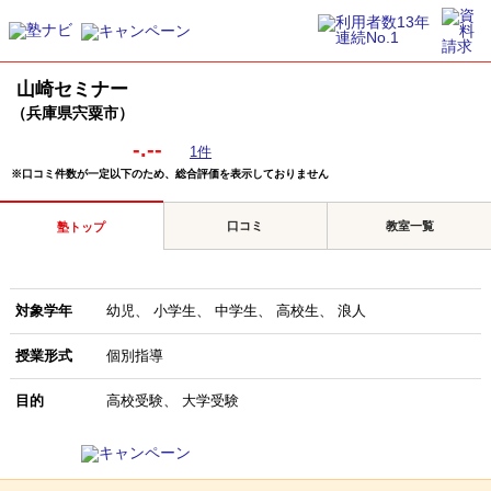
山崎セミナー
（兵庫県宍粟市）
-.--
1件
※口コミ件数が一定以下のため、総合評価を表示しておりません
口コミ
教室一覧
塾トップ
対象学年
幼児
小学生
中学生
高校生
浪人
授業形式
個別指導
目的
高校受験
大学受験