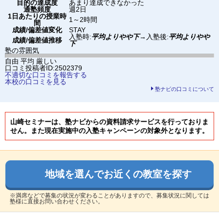
目的の達成度
あまり達成できなかった
通塾頻度
週2日
1日あたりの授業時
1～2時間
間
成績/偏差値変化
STAY
入塾時:
平均よりやや下
→
入塾後:
平均よりやや
成績/偏差値推移
下
塾の雰囲気
自由
平均
厳しい
口コミ投稿者ID:2502379
不適切な口コミを報告する
本校の口コミを見る
塾ナビの口コミについて
山崎セミナーは、塾ナビからの資料請求サービスを行っておりま
せん。また現在実施中の入塾キャンペーンの対象外となります。
地域を選んでお近くの教室を探す
※満席などで募集の状況が変わることがありますので、募集状況に関しては
塾様に直接お問い合わせください。