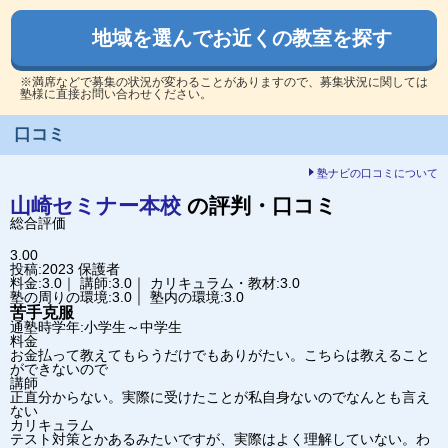
地域を選んでお近くの教室を探す
※満席などで募集の状況が変わることがありますので、募集状況に関しては
塾様に直接お問い合わせください。
口コミ
塾ナビの口コミについて
山崎セミナー
本校
の評判・口コミ
総合評価
3.00
投稿:2023
保護者
料金:3.0｜ 講師:3.0｜ カリキュラム・教材:3.0
塾の周りの環境:3.0｜ 塾内の環境:3.0
苦手克服
通塾時学年:小学生～中学生
料金
お金払って教えてもらうだけでもありがたい。こちらは教えること
ができないので
講師
正直分からない。実際に受けたことが私自身ないのでなんとも言え
ない
カリキュラム
テスト対策とかあるみたいですが、実際はよく理解していない。わ