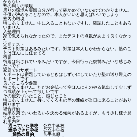
からない
塾の周りの環境
周りの環境も実際自分が行って確かめていないのでわかりません。
子供が決めることなので。本人がいいと思えばいいでしょう
塾内の環境
特にありません。中に入ることもないですし、確認したこともあろ
いません
入塾理由
家で教えられなかったので。またテストの点数があまり良くなかっ
た
定期テスト
テスト対策はあるみたいです。対策は本人しかわからない。塾のこ
とはほんにに任せてる
宿題
宿題は出されているみたいですが、今日行った復讐みたいな感じみ
たいです
家庭でのサポート
サポートは宿題しているときはしずかにしていたり塾の送り迎えの
サポートです
良いところや要望
特にありません。ただお金払って空ほんにんのやる気出して少しず
つ成績が上がって欲しいです
その他気づいたこと、感じたこと
特にありません。持ってくるもの等の連絡が当日に来ることがあり
困ります
総合評価
結果次第でいいわるいを決める傾向があるますが、もう少し様子見
てみます
利用内容
通っていた学校
公立中学校
進学できた学校
公立中学校
通塾の目的
苦手克服