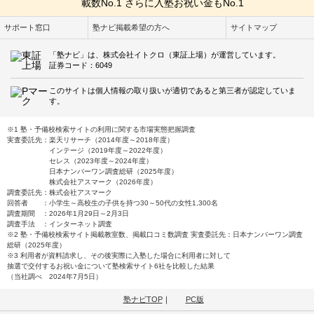
サポート窓口
塾ナビ掲載希望の方へ
サイトマップ
「塾ナビ」は、株式会社イトクロ（東証上場）が運営しています。
証券コード：6049
このサイトは個人情報の取り扱いが適切であると第三者が認定していま
す。
※1 塾・予備校検索サイトの利用に関する市場実態把握調査
実査委託先：楽天リサーチ（2014年度～2018年度）
インテージ（2019年度～2022年度）
セレス（2023年度～2024年度）
日本ナンバーワン調査総研（2025年度）
株式会社アスマーク（2026年度）
調査委託先：株式会社アスマーク
回答者 ：小学生～高校生の子供を持つ30～50代の女性1,300名
調査期間 ：2026年1月29日～2月3日
調査手法 ：インターネット調査
※2 塾・予備校検索サイト掲載教室数、掲載口コミ数調査 実査委託先：日本ナンバーワン調査
総研（2025年度）
※3 利用者が資料請求し、その後実際に入塾した場合に利用者に対して
抽選で交付するお祝い金について塾検索サイト6社を比較した結果
（当社調べ 2024年7月5日）
塾ナビTOP
｜
PC版