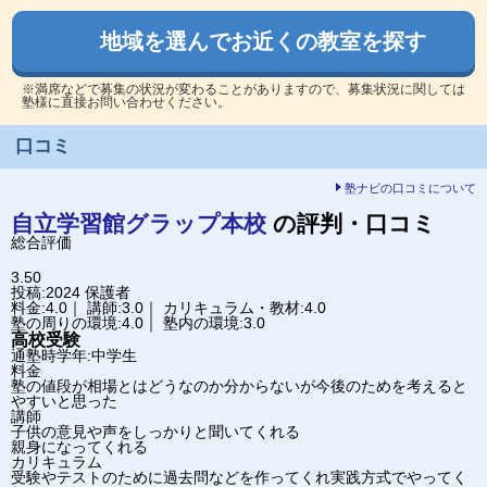
地域を選んでお近くの教室を探す
※満席などで募集の状況が変わることがありますので、募集状況に関しては
塾様に直接お問い合わせください。
口コミ
塾ナビの口コミについて
自立学習館グラップ
本校
の評判・口コミ
総合評価
3.50
投稿:2024
保護者
料金:4.0｜ 講師:3.0｜ カリキュラム・教材:4.0
塾の周りの環境:4.0｜ 塾内の環境:3.0
高校受験
通塾時学年:中学生
料金
塾の値段が相場とはどうなのか分からないが今後のためを考えると
やすいと思った
講師
子供の意見や声をしっかりと聞いてくれる
親身になってくれる
カリキュラム
受験やテストのために過去問などを作ってくれ実践方式でやってく