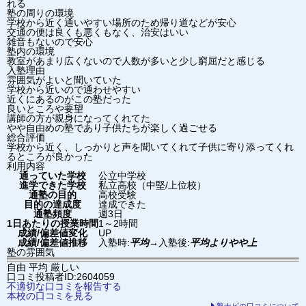
れる
塾の周りの環境
学校から近く通いやすい場所のため帰り道などが安心
交通の便は良くも悪くもなく、治安はいい
雑音もないので安心
塾内の環境
教室があまり広くないので人数が多いと少し窮屈だと感じる
入塾理由
雰囲気がよいと聞いていた
学校から近いので通わせやすい
近くにあるのがこの塾だった
良いところや要望
講師の方が親身になってくれてた
やや自由めの塾であり子供たちが楽しく過ごせる
総合評価
学校から近く、しっかりと声を聞いてくれて子供に寄り添ってくれ
るところが良かった
利用内容
通っていた学校
公立中学校
進学できた学校
私立高校（中堅/上位校）
通塾の目的
高校受験
目的の達成度
達成できた
通塾頻度
週3日
1日あたりの授業時間
1～2時間
成績/偏差値変化
UP
成績/偏差値推移
入塾時:
平均
→
入塾後:
平均よりやや上
塾の雰囲気
自由
平均
厳しい
口コミ投稿者ID:2604059
不適切な口コミを報告する
本校の口コミを見る