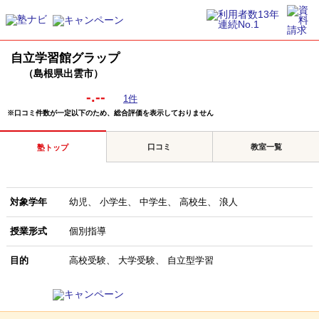
自立学習館グラップ
（島根県出雲市）
-.--
1件
※口コミ件数が一定以下のため、総合評価を表示しておりません
口コミ
教室一覧
塾トップ
対象学年
幼児
小学生
中学生
高校生
浪人
授業形式
個別指導
目的
高校受験
大学受験
自立型学習