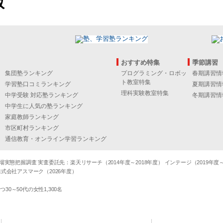
版
おすすめ特集
季節講習
集団塾ランキング
プログラミング・ロボッ
春期講習情
ト教室特集
学習塾口コミランキング
夏期講習情
理科実験教室特集
中学受験 対応塾ランキング
冬期講習情
中学生に人気の塾ランキング
家庭教師ランキング
市区町村ランキング
通信教育・オンライン学習ランキング
態把握調査 実査委託先：楽天リサーチ（2014年度～2018年度） インテージ（2019年度～20
式会社アスマーク（2026年度）
～50代の女性1,300名