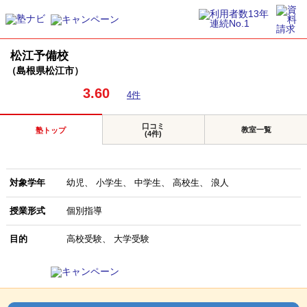
松江予備校
（島根県松江市）
3.60
4件
口コミ
教室一覧
塾トップ
(4件)
対象学年
幼児
小学生
中学生
高校生
浪人
授業形式
個別指導
目的
高校受験
大学受験