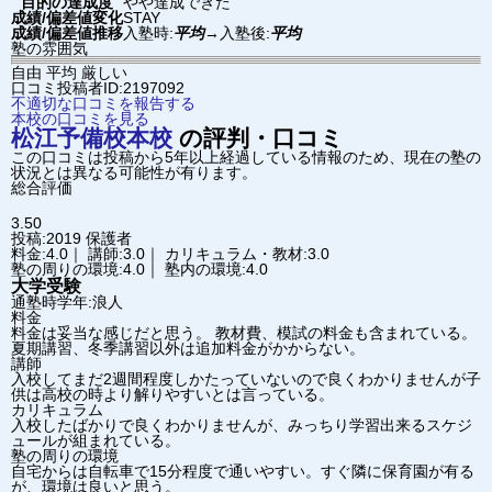
目的の達成度
やや達成できた
成績/偏差値変化
STAY
成績/偏差値推移
入塾時:
平均
→
入塾後:
平均
塾の雰囲気
自由
平均
厳しい
口コミ投稿者ID:2197092
不適切な口コミを報告する
本校の口コミを見る
松江予備校
本校
の評判・口コミ
この口コミは投稿から5年以上経過している情報のため、現在の塾の
状況とは異なる可能性が有ります。
総合評価
3.50
投稿:2019
保護者
料金:4.0｜ 講師:3.0｜ カリキュラム・教材:3.0
塾の周りの環境:4.0｜ 塾内の環境:4.0
大学受験
通塾時学年:浪人
料金
料金は妥当な感じだと思う。 教材費、模試の料金も含まれている。
夏期講習、冬季講習以外は追加料金がかからない。
講師
入校してまだ2週間程度しかたっていないので良くわかりませんが子
供は高校の時より解りやすいとは言っている。
カリキュラム
入校したばかりで良くわかりませんが、みっちり学習出来るスケジ
ュールが組まれている。
塾の周りの環境
自宅からは自転車で15分程度で通いやすい。すぐ隣に保育園が有る
が、環境は良いと思う。