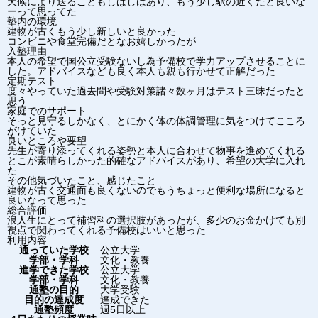
天候により送ることもしばしばあり、もう少し駅の近くだと良いな
ーって思ってた
塾内の環境
建物が古くもう少し新しいと良かった
コンビニや食堂完備だとなお嬉しかったが
入塾理由
本人の希望で国公立受験ないし為予備校で学力アップさせることに
した。アドバイスなども良く本人も親も行かせて正解だった
定期テスト
度々やっていた過去問や受験対策諸々数ヶ月はテスト三昧だったと
思う
家庭でのサポート
そっと見守るしかなく、とにかく体の体調管理に気をつけてこころ
がけていた
良いところや要望
先生が寄り添ってくれる姿勢と本人に合わせて物事を進めてくれる
とこが素晴らしかった的確なアドバイスがあり、希望の大学に入れ
た
その他気づいたこと、感じたこと
建物が古く交通面も良くないのでもうちょっと便利な場所になると
良いなって思った
総合評価
浪人生にとって補習科の選択肢があったが、多少のお金かけても別
視点で関わってくれる予備校はいいと思った
利用内容
通っていた学校
公立大学
学部・学科
文化・教養
進学できた学校
公立大学
学部・学科
文化・教養
通塾の目的
大学受験
目的の達成度
達成できた
通塾頻度
週5日以上