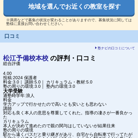
地域を選んでお近くの教室を探す
※満席などで募集の状況が変わることがありますので、募集状況に関しては
塾様に直接お問い合わせください。
口コミ
塾ナビの口コミについて
松江予備校
本校
の評判・口コミ
総合評価
4.00
投稿:2024
保護者
料金:3.0｜ 講師:5.0｜ カリキュラム・教材:5.0
塾の周りの環境:3.0｜ 塾内の環境:3.0
大学受験
通塾時学年:浪人
料金
学力アップで行かせたので高いとも安いとも思わない
講師
対応も良く本人の意思を尊重してくれた。指導の凄さが一番良かっ
た
カリキュラム
本人が決めて進めたので親の関与はしていないが結果往来
塾の周りの環境
駅から遠くバスだと乗り継ぎがあり、自宅から自転車で行ってたが