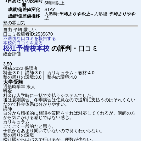
1日あたりの授業時
5時間以上
間
成績/偏差値変化
STAY
入塾時:
平均よりやや上
→
入塾後:
平均よりやや
成績/偏差値推移
上
塾の雰囲気
自由
平均
厳しい
口コミ投稿者ID:2535670
不適切な口コミを報告する
本校の口コミを見る
松江予備校
本校
の評判・口コミ
総合評価
3.50
投稿:2022
保護者
料金:3.0｜ 講師:3.0｜ カリキュラム・教材:4.0
塾の周りの環境:3.0｜ 塾内の環境:4.0
大学受験
通塾時学年:浪人
料金
料金は入学時に一括で支払うシステムでした。
後は夏期講習、冬季講習は任意なので追加に支払うのはそれくらい
なので料金体系は分かりやすい。
講師
自分から積極的に相談や質問をすれば対応してくれるが、講師の方
から気にかける感じではない感じ。
カリキュラム
ごくごく一般的だと思う。
子供からあまり聞いていないので良くわからない。
塾の周りの環境
松江駅からはバスで行けるが、便数が少ない。