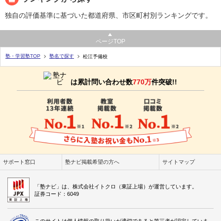
独自の評価基準に基づいた都道府県、市区町村別ランキングです。
ページTOP
塾・学習塾TOP
塾名で探す
松江予備校
は累計問い合わせ数
770万
件突破!!
サポート窓口
塾ナビ掲載希望の方へ
サイトマップ
「塾ナビ」は、株式会社イトクロ（東証上場）が運営しています。
証券コード：6049