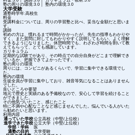
料金:3.0｜ 講師:3.0｜ カリキュラム・教材:3.0
塾の周りの環境:3.0｜ 塾内の環境:3.0
大学受験
通塾時学年:高校生
料金
受講料金については、周りの学習塾と比べ、妥当な金額だと思いま
す。
講師
初めの方は、慣れるまで時間がかかったが、先生の指導もわかりや
すく、また質問に対してもわかりやすく説明してもらい、よく理解
できるようになりました。休憩時間でも、わざわざ時間を割いて教
えてもらって、とても感謝しています。
カリキュラム
定期的な試験でがあり、その時点での自分自身がどこまで理解でき
ているか、把握できてよかったです。
塾の周りの環境
周りには、コンビニがあるくらいで、学習に集中できる環境でし
た。
塾内の環境
生徒全員が学習に集中しており、雑音等気になることはありません
でした。
良いところや要望
地元で歴史と実績のある予備校なので、安心して学習を続けること
ができました。
その他気づいたこと、感じたこと
特に不満や心配なことなど感じませんでした。悩んでいる人がいた
ら勧めたいと思います。
利用内容
通っていた学校
公立高校（中堅/上位校）
進学できた学校
公立大学（中堅/上位校）
学部・学科
医
通塾の目的
大学受験