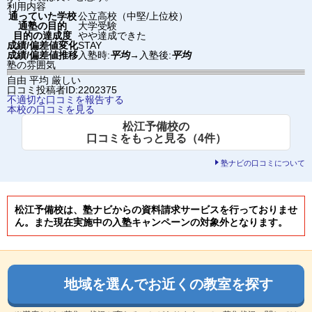
利用内容
通っていた学校
公立高校（中堅/上位校）
通塾の目的
大学受験
目的の達成度
やや達成できた
成績/偏差値変化
STAY
成績/偏差値推移
入塾時:
平均
→
入塾後:
平均
塾の雰囲気
自由
平均
厳しい
口コミ投稿者ID:2202375
不適切な口コミを報告する
本校の口コミを見る
松江予備校の
口コミをもっと見る（4件）
塾ナビの口コミについて
松江予備校は、塾ナビからの資料請求サービスを行っておりませ
ん。また現在実施中の入塾キャンペーンの対象外となります。
地域を選んでお近くの教室を探す