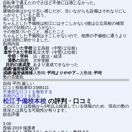
自転車で通えたのでさほど不便には感じなかった。
塾内の環境
建物自体はかなり古い感じだが、古いながらも設備はそれなりにし
っかりしていると思う。
良いところや要望
ちゃんとした予備校は松江にはそこしかない(後は公立高校の補習
科)ので比較のしようがない。
その他気づいたこと、感じたこと
ちゃんとした予備校はそこしかないので、他県の予備校に通うより
は経済的に助かりました。
利用内容
通っていた学校
公立高校（中堅/上位校）
進学できた学校
私立大学（中堅/上位校）
学部・学科
法・政治・経済
通塾の目的
大学受験
目的の達成度
あまり達成できなかった
成績/偏差値変化
UP
成績/偏差値推移
入塾時:
平均よりやや下
→
入塾後:
平均
塾の雰囲気
自由
平均
厳しい
口コミ投稿者ID:2388111
不適切な口コミを報告する
本校の口コミを見る
松江予備校
本校
の評判・口コミ
この口コミは投稿から5年以上経過している情報のため、現在の塾の
状況とは異なる可能性が有ります。
総合評価
3.00
投稿:2019
保護者