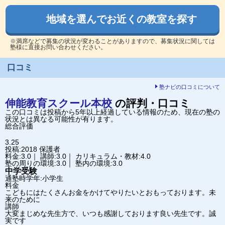
地域を選んでお近くの教室を探す
※満席などで募集の状況が変わることがありますので、募集状況に関しては
塾様に直接お問い合わせください。
口コミ
塾ナビの口コミについて
伸能教育スクール
本校
の評判・口コミ
この口コミは投稿から5年以上経過している情報のため、現在の塾の
状況とは異なる可能性が有ります。
総合評価
3.25
投稿:2018
保護者
料金:3.0｜ 講師:3.0｜ カリキュラム・教材:4.0
塾の周りの環境:3.0｜ 塾内の環境:3.0
中学受験
通塾時学年:小学生
料金
こどもにはたくさんお金をかけてやりたいとおもっております。未
来のために
講師
大変まじめな先生方で、いつも感謝しております良い先生です。誠
実です