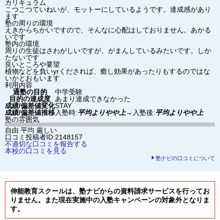
カリキュラム
こつこつていねいが、モットーにしているようです。達成感があり
ます
塾の周りの環境
えきからちかいですので、そんなに心配はしておりません。あかる
いです
塾内の環境
周りの生徒はさわがしいですが、がまんしているみたいです。しか
たないです
良いところや要望
植物などを負いyrくだされば、癒し効果があったりもするのではな
いかとおもいます
利用内容
通塾の目的
中学受験
目的の達成度
あまり達成できなかった
成績/偏差値変化
STAY
成績/偏差値推移
入塾時:
平均よりやや上
→
入塾後:
平均よりやや上
塾の雰囲気
自由
平均
厳しい
口コミ投稿者ID:2148157
不適切な口コミを報告する
本校の口コミを見る
塾ナビの口コミについて
伸能教育スクールは、塾ナビからの資料請求サービスを行ってお
りません。また現在実施中の入塾キャンペーンの対象外となりま
す。