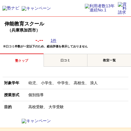
伸能教育スクール
（兵庫県加西市）
-.--
1件
※口コミ件数が一定以下のため、総合評価を表示しておりません
口コミ
教室一覧
塾トップ
対象学年
幼児
小学生
中学生
高校生
浪人
授業形式
個別指導
目的
高校受験
大学受験