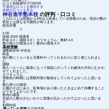
口コミ投稿者ID:2734539
不適切な口コミを報告する
本校の口コミを見る
神谷進学塾
本校
の評判・口コミ
この口コミは投稿から5年以上経過している情報のため、現在の塾の
状況とは異なる可能性が有ります。
総合評価
4.00
投稿:2020
保護者
料金:4.0｜ 講師:4.0｜ カリキュラム・教材:4.0
塾の周りの環境:4.0｜ 塾内の環境:4.0
高校受験
通塾時学年:中学生
料金
他の塾にくらべると五教科やってくれるわりに安く感じられまし
た。
講師
個人一人一人に親身になって相談にのってくれ解決の方向にむかわ
せてくれました。
カリキュラム
受験前の時期には受験対策の勉強をしてくれてよかったと思いま
す。
塾の周りの環境
公園のそばにあり、駐車場があり困ったときはとめて待機すること
ができてよかったです。
塾内の環境
生徒の人数が少ないわりに部屋が広かったのでよかったと思いま
す。
利用内容
通っていた学校
公立中学校