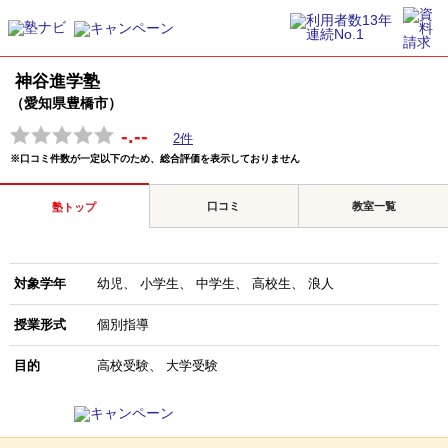
神谷進学塾
（愛知県豊橋市）
-.--
2件
※口コミ件数が一定以下のため、総合評価を表示しておりません
口コミ
教室一覧
塾トップ
対象学年
幼児
小学生
中学生
高校生
浪人
授業形式
個別指導
目的
高校受験
大学受験