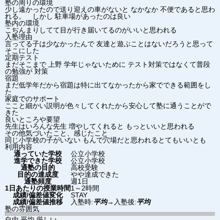
塾の周りの環境
少し遠かったので送り迎えの車がないと なかなか 不便であると思わ
れる。 しかし 駐車場があったのは良い
塾内の環境
こぢんまりしてて目が行き届いてるのがいいと思われる
入塾理由
言ってる子は少なかったんで 友達と遊ぶことはないだろうと思って
そこにした
定期テスト
まだそこまで 上野 学年じゃないために テスト対策ではなくて普段
の勉強が 対策
宿題
まだ低学年だから宿題は特に出てなかったから家でできる範囲をし
た
家庭でのサポート
ここと細かい説明が色々してくれたから安心して塾に通うことがで
きた
良いところや要望
先生はいろんな先生 増やしてくれると もっといいと思われる
その他気づいたこと、感じたこと
同じ小学校の子がいない もんで穴場だと思われるとてもいいとも
利用内容
通っていた学校
公立小学校
進学できた学校
公立小学校
通塾の目的
高校受験
目的の達成度
やや達成できた
通塾頻度
週1日
1日あたりの授業時間
1～2時間
成績/偏差値変化
STAY
成績/偏差値推移
入塾時:
平均
→
入塾後:
平均
塾の雰囲気
自由
平均
厳しい