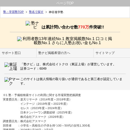
ページTOP
塾・学習塾TOP
塾名で探す
神谷進学塾
は累計問い合わせ数
770万
件突破!!
サポート窓口
塾ナビ掲載希望の方へ
サイトマップ
「塾ナビ」は、株式会社イトクロ（東証上場）が運営しています。
証券コード：6049
このサイトは個人情報の取り扱いが適切であると第三者が認定していま
す。
※1 塾・予備校検索サイトの利用に関する市場実態把握調査
実査委託先：楽天リサーチ（2014年度～2018年度）
インテージ（2019年度～2022年度）
セレス（2023年度～2024年度）
日本ナンバーワン調査総研（2025年度）
株式会社アスマーク（2026年度）
調査委託先：株式会社アスマーク
回答者 ：小学生～高校生の子供を持つ30～50代の女性1,300名
調査期間 ：2026年1月29日～2月3日