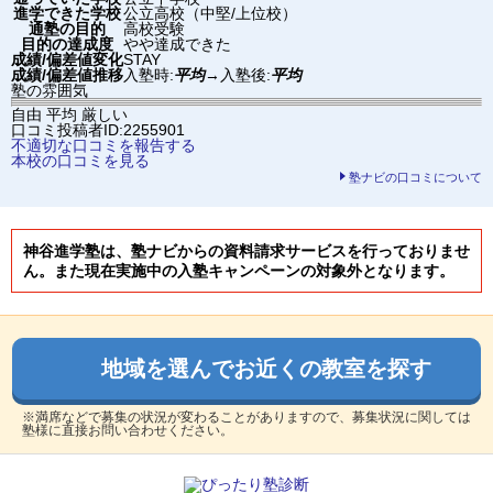
進学できた学校
公立高校（中堅/上位校）
通塾の目的
高校受験
目的の達成度
やや達成できた
成績/偏差値変化
STAY
成績/偏差値推移
入塾時:
平均
→
入塾後:
平均
塾の雰囲気
自由
平均
厳しい
口コミ投稿者ID:2255901
不適切な口コミを報告する
本校の口コミを見る
塾ナビの口コミについて
神谷進学塾は、塾ナビからの資料請求サービスを行っておりませ
ん。また現在実施中の入塾キャンペーンの対象外となります。
地域を選んでお近くの教室を探す
※満席などで募集の状況が変わることがありますので、募集状況に関しては
塾様に直接お問い合わせください。