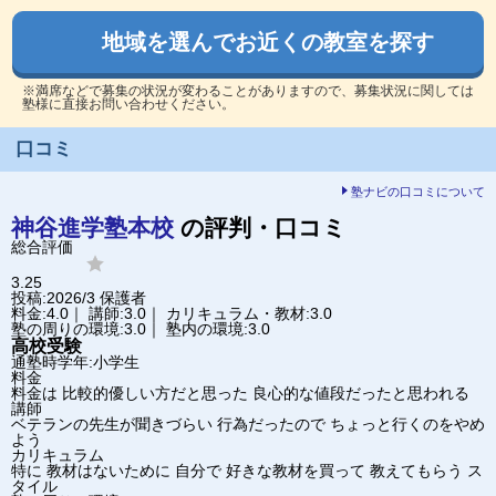
地域を選んでお近くの教室を探す
※満席などで募集の状況が変わることがありますので、募集状況に関しては
塾様に直接お問い合わせください。
口コミ
塾ナビの口コミについて
神谷進学塾
本校
の評判・口コミ
総合評価
3.25
投稿:2026/3
保護者
料金:4.0｜ 講師:3.0｜ カリキュラム・教材:3.0
塾の周りの環境:3.0｜ 塾内の環境:3.0
高校受験
通塾時学年:小学生
料金
料金は 比較的優しい方だと思った 良心的な値段だったと思われる
講師
ベテランの先生が聞きづらい 行為だったので ちょっと行くのをやめ
よう
カリキュラム
特に 教材はないために 自分で 好きな教材を買って 教えてもらう ス
タイル