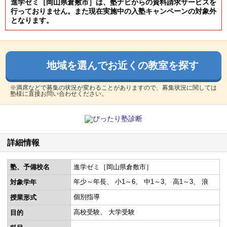
進学ゼミ［岡山県倉敷市］は、塾ナビからの資料請求サービスを
行っておりません。また現在実施中の入塾キャンペーンの対象外
となります。
地域を選んでお近くの教室を探す
※満席などで募集の状況が変わることがありますので、募集状況に関しては
塾様に直接お問い合わせください。
詳細情報
塾、予備校名
進学ゼミ［岡山県倉敷市］
年少～年長
小1～6
中1～3
高1～3
浪
対象学年
個別指導
授業形式
高校受験
大学受験
目的