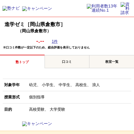
進学ゼミ［岡山県倉敷市］
（岡山県倉敷市）
-.--
1件
※口コミ件数が一定以下のため、総合評価を表示しておりません
口コミ
教室一覧
塾トップ
対象学年
幼児
小学生
中学生
高校生
浪人
授業形式
個別指導
目的
高校受験
大学受験