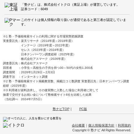
「塾ナビ」は、株式会社イトクロ（東証上場）が運営しています。
証券コード：6049
このサイトは個人情報の取り扱いが適切であると第三者が認定していま
す。
※1 塾・予備校検索サイトの利用に関する市場実態把握調査
実査委託先：楽天リサーチ（2014年度～2018年度）
インテージ（2019年度～2022年度）
セレス（2023年度～2024年度）
日本ナンバーワン調査総研（2025年度）
株式会社アスマーク（2026年度）
調査委託先：株式会社アスマーク
回答者 ：小学生～高校生の子供を持つ30～50代の女性1,300名
調査期間 ：2026年1月29日～2月3日
調査手法 ：インターネット調査
※2 塾・予備校検索サイト掲載教室数、掲載口コミ数調査 実査委託先：日本ナンバーワン調査
総研（2025年度）
※3 利用者が資料請求し、その後実際に入塾した場合に利用者に対して
抽選で交付するお祝い金について塾検索サイト6社を比較した結果
（当社調べ 2024年7月5日）
塾ナビTOP
｜
PC版
会社概要
｜
個人情報保護方針
｜
利用規約
Copyright © 塾ナビ All Rights Reserved.