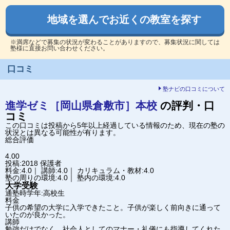
地域を選んでお近くの教室を探す
※満席などで募集の状況が変わることがありますので、募集状況に関しては
塾様に直接お問い合わせください。
口コミ
塾ナビの口コミについて
進学ゼミ［岡山県倉敷市］
本校
の評判・口
コミ
この口コミは投稿から5年以上経過している情報のため、現在の塾の
状況とは異なる可能性が有ります。
総合評価
4.00
投稿:2018
保護者
料金:4.0｜ 講師:4.0｜ カリキュラム・教材:4.0
塾の周りの環境:4.0｜ 塾内の環境:4.0
大学受験
通塾時学年:高校生
料金
子供の希望の大学に入学できたこと。子供が楽しく前向きに通って
いたのが良かった。
講師
勉強だけでなく、社会人としてのマナー・礼儀にも指導してくれた