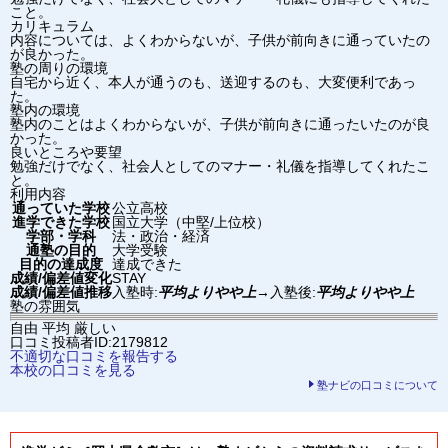
こと。
カリキュラム
内容については、よくわからないが、子供が前向きに通っていたの
が良かった。
塾の周りの環境
自宅から近く、本人が通うのも、送迎するのも、大変便利であっ
た。
塾内の環境
塾内のことはよくわからないが、子供が前向きに通ったいたのが良
かった。
良いところや要望
勉強だけでなく、社会人としてのマナー・礼儀を指導してくれたこ
と。
利用内容
通っていた学校
公立高校
進学できた学校
国立大学（中堅/上位校）
学部・学科
法・政治・経済
通塾の目的
大学受験
目的の達成度
達成できた
成績/偏差値変化
STAY
成績/偏差値推移
入塾時:
平均よりやや上
→
入塾後:
平均よりやや上
塾の雰囲気
自由
平均
厳しい
口コミ投稿者ID:2179812
不適切な口コミを報告する
本校の口コミを見る
塾ナビの口コミについて