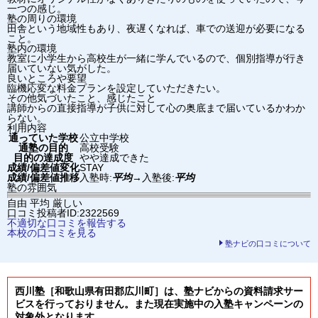
一つの感じ。
塾の周りの環境
田舎という地域性もあり、夜遅くなれば、車での送迎が必要になる
こと。
塾内の環境
教室に小学生から高校生が一緒に学んでいるので、個別指導が行き
届いていない気がした。
良いところや要望
臨機応変な料金プランを設定していただきたい。
その他気づいたこと、感じたこと
講師からの直接指導が子供に対して心の奥底まで届いているかわか
らない。
利用内容
通っていた学校
公立中学校
通塾の目的
高校受験
目的の達成度
やや達成できた
成績/偏差値変化
STAY
成績/偏差値推移
入塾時:
平均
→
入塾後:
平均
塾の雰囲気
自由
平均
厳しい
口コミ投稿者ID:2322569
不適切な口コミを報告する
本校の口コミを見る
塾ナビの口コミについて
西川塾［和歌山県有田郡広川町］は、塾ナビからの資料請求サー
ビスを行っておりません。また現在実施中の入塾キャンペーンの
対象外となります。