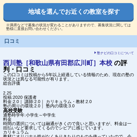
地域を選んでお近くの教室を探す
※満席などで募集の状況が変わることがありますので、募集状況に関しては
塾様に直接お問い合わせください。
口コミ
塾ナビの口コミについて
西川塾［和歌山県有田郡広川町］
本校
の評
判・口コミ
この口コミは投稿から5年以上経過している情報のため、現在の塾の
状況とは異なる可能性が有ります。
総合評価
2.25
投稿:2020
保護者
料金:2.0｜ 講師:2.0｜ カリキュラム・教材:2.0
塾の周りの環境:2.0｜ 塾内の環境:3.0
高校受験
通塾時学年:小学生～中学生
料金
時間の選択については融通がきくので良いと思いますが、料金は一
括払いなど要求してくるのでシビアに感じています。
カリキュラム
教材にオリジナル性がなくありきたりのものを使っていたので、今