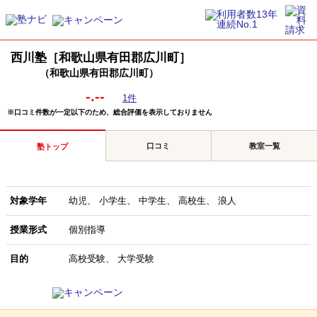
西川塾［和歌山県有田郡広川町］
（和歌山県有田郡広川町）
-.--
1件
※口コミ件数が一定以下のため、総合評価を表示しておりません
口コミ
教室一覧
塾トップ
対象学年
幼児
小学生
中学生
高校生
浪人
授業形式
個別指導
目的
高校受験
大学受験