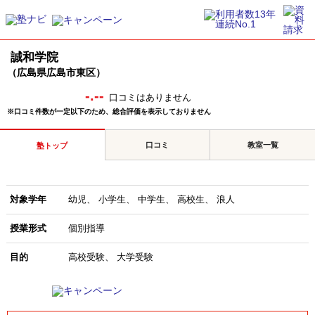
誠和学院
（広島県広島市東区）
-.--
口コミはありません
※口コミ件数が一定以下のため、総合評価を表示しておりません
口コミ
教室一覧
塾トップ
対象学年
幼児
小学生
中学生
高校生
浪人
授業形式
個別指導
目的
高校受験
大学受験