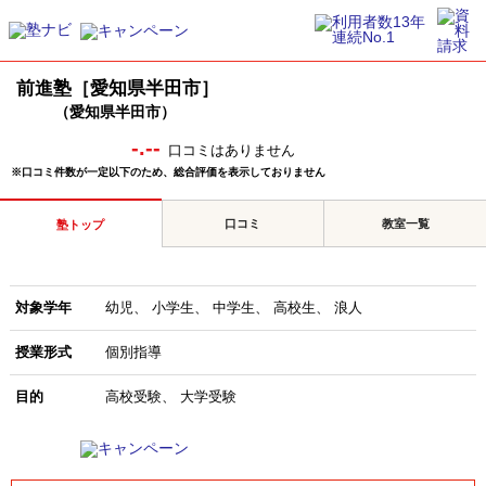
前進塾［愛知県半田市］
（愛知県半田市）
-.--
口コミはありません
※口コミ件数が一定以下のため、総合評価を表示しておりません
口コミ
教室一覧
塾トップ
対象学年
幼児
小学生
中学生
高校生
浪人
授業形式
個別指導
目的
高校受験
大学受験