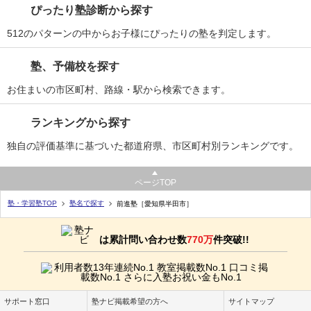
ぴったり塾診断から探す
512のパターンの中からお子様にぴったりの塾を判定します。
塾、予備校を探す
お住まいの市区町村、路線・駅から検索できます。
ランキングから探す
独自の評価基準に基づいた都道府県、市区町村別ランキングです。
ページTOP
塾・学習塾TOP
塾名で探す
前進塾［愛知県半田市］
は累計問い合わせ数
770万
件突破!!
サポート窓口
塾ナビ掲載希望の方へ
サイトマップ