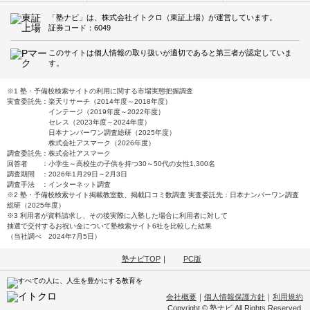
「塾ナビ」は、株式会社イトクロ（東証上場）が運営しています。
証券コード：6049
このサイトは個人情報の取り扱いが適切であると第三者が認定していま
す。
※1 塾・予備校検索サイトの利用に関する市場実態把握調査
実査委託先：楽天リサーチ（2014年度～2018年度）
インテージ（2019年度～2022年度）
セレス（2023年度～2024年度）
日本ナンバーワン調査総研（2025年度）
株式会社アスマーク（2026年度）
調査委託先：株式会社アスマーク
回答者 ：小学生～高校生の子供を持つ30～50代の女性1,300名
調査期間 ：2026年1月29日～2月3日
調査手法 ：インターネット調査
※2 塾・予備校検索サイト掲載教室数、掲載口コミ数調査 実査委託先：日本ナンバーワン調査
総研（2025年度）
※3 利用者が資料請求し、その後実際に入塾した場合に利用者に対して
抽選で交付するお祝い金について塾検索サイト6社を比較した結果
（当社調べ 2024年7月5日）
塾ナビTOP
｜
PC版
会社概要
｜
個人情報保護方針
｜
利用規約
Copyright © 塾ナビ All Rights Reserved.