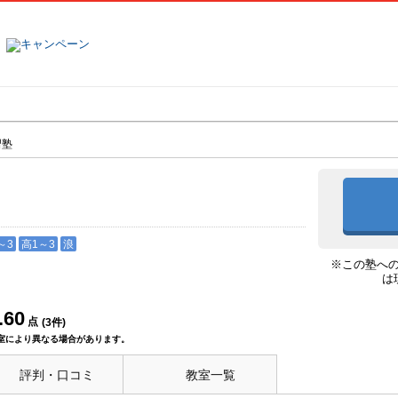
塾名で探す
ランキング
口コミ
習塾
～3
高1～3
浪
※この塾へ
は
.60
点
(
3
件)
室により異なる場合があります。
評判・口コミ
教室一覧