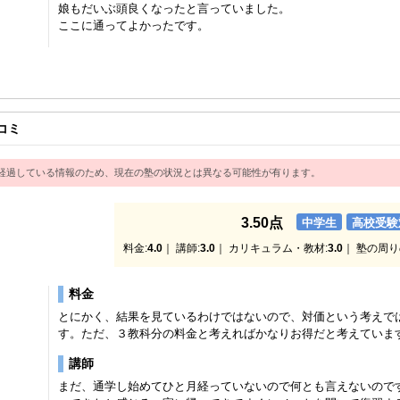
娘もだいぶ頭良くなったと言っていました。
ここに通ってよかったです。
コミ
経過している情報のため、現在の塾の状況とは異なる可能性が有ります。
3.50点
中学生
高校受験
料金:
4.0
｜ 講師:
3.0
｜ カリキュラム・教材:
3.0
｜ 塾の周り
料金
とにかく、結果を見ているわけではないので、対価という考えで
す。ただ、３教科分の料金と考えればかなりお得だと考えていま
講師
まだ、通学し始めてひと月経っていないので何とも言えないので