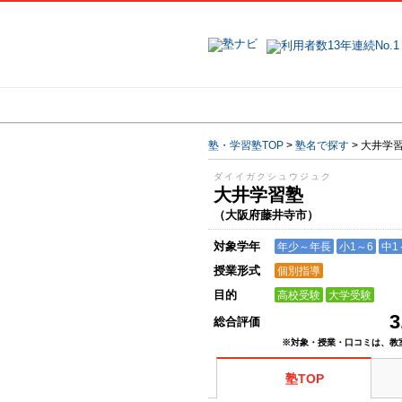
地域で探す
塾・学習塾TOP
>
塾名で探す
>
大井学
ダイイガクシュウジュク
大井学習塾
（大阪府藤井寺市）
対象学年
年少～年長
小1～6
中1
授業形式
個別指導
目的
高校受験
大学受験
3
総合評価
※対象・授業・口コミは、教
塾TOP