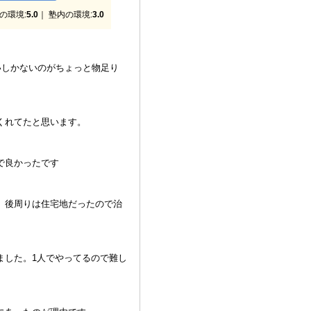
の環境:
5.0
｜ 塾内の環境:
3.0
いしかないのがちょっと物足り
くれてたと思います。
で良かったです
。後周りは住宅地だったので治
ました。1人でやってるので難し