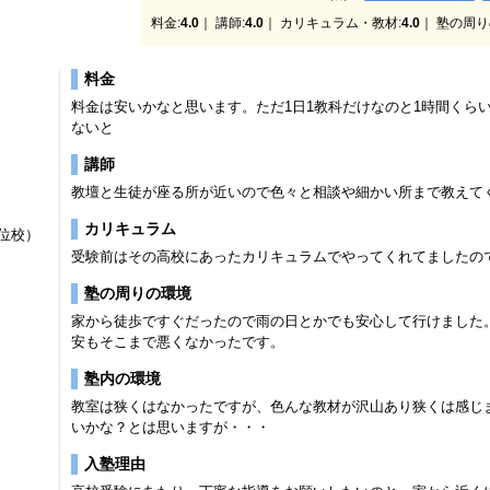
料金:
4.0
｜ 講師:
4.0
｜ カリキュラム・教材:
4.0
｜ 塾の周り
料金
料金は安いかなと思います。ただ1日1教科だけなのと1時間くら
ないと
講師
教壇と生徒が座る所が近いので色々と相談や細かい所まで教えて
カリキュラム
位校）
受験前はその高校にあったカリキュラムでやってくれてましたの
塾の周りの環境
家から徒歩ですぐだったので雨の日とかでも安心して行けました
安もそこまで悪くなかったです。
塾内の環境
教室は狭くはなかったですが、色んな教材が沢山あり狭くは感じ
いかな？とは思いますが・・・
入塾理由