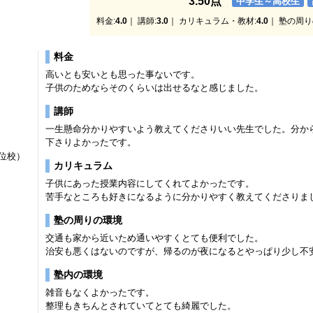
3.50点
中学生～高校生
料金:
4.0
｜ 講師:
3.0
｜ カリキュラム・教材:
4.0
｜ 塾の周り
料金
高いとも安いとも思った事ないです。
子供のためならそのくらいは出せるなと感じました。
講師
一生懸命分かりやすいよう教えてくださりいい先生でした。分か
下さりよかったです。
位校）
カリキュラム
子供にあった授業内容にしてくれてよかったです。
苦手なところも好きになるように分かりやすく教えてくださりま
塾の周りの環境
交通も家から近いため通いやすくとても便利でした。
治安も悪くはないのですが、帰るのが夜になるとやっぱり少し不
塾内の環境
雑音もなくよかったです。
整理もきちんとされていてとても綺麗でした。