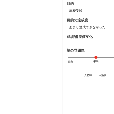
目的
高校受験
目的の達成度
あまり達成できなかった
成績/偏差値変化
塾の雰囲気
自由
平均
入塾時
入塾後