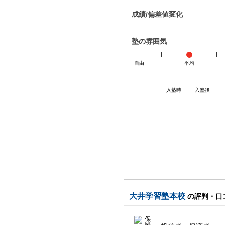
成績/偏差値変化
塾の雰囲気
自由
平均
入塾時
入塾後
大井学習塾本校
の評判・口