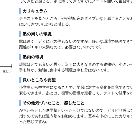
ってきたと感じる。家に帰ってきてすぐにノートを開いて復習す
カリキュラム
テキストを見たところ、やや詰め込みタイプかなと感じることが
は少しきついにかなと感じる。
塾の周りの環境
駅は遠く、近くにバス停もないのですが、静かな環境で勉強でき
距離が１キロ未満なので、必要はないのですが。
塾内の環境
環境はとても良いと思う。近くに大きな音のする建物や、小さい
手も静か。勉強に集中する環境は申し分はないです。
厳しい
良いところや要望
小学生から中学生になることで、学習に対する変化を自覚できて
安心できます。あとは、復讐の習慣が定着して、テストで結果を
その他気づいたこと、感じたこと
がちがちとした進学塾といったわけではないので、ピリピリ感は
指すのであれば違う塾をお勧めします。基本を中心にしたカリキ
った感じですね。