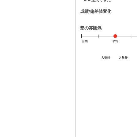
成績/偏差値変化
塾の雰囲気
自由
平均
入塾時
入塾後