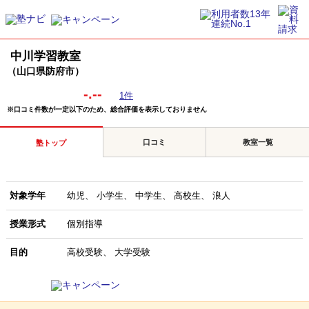
中川学習教室
（山口県防府市）
-.--
1件
※口コミ件数が一定以下のため、総合評価を表示しておりません
口コミ
教室一覧
塾トップ
対象学年
幼児
小学生
中学生
高校生
浪人
授業形式
個別指導
目的
高校受験
大学受験