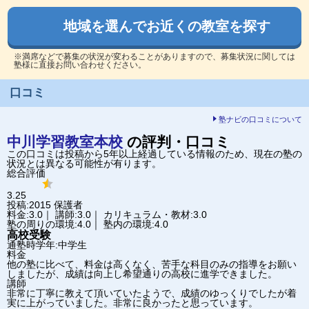
地域を選んでお近くの教室を探す
※満席などで募集の状況が変わることがありますので、募集状況に関しては
塾様に直接お問い合わせください。
口コミ
塾ナビの口コミについて
中川学習教室
本校
の評判・口コミ
この口コミは投稿から5年以上経過している情報のため、現在の塾の
状況とは異なる可能性が有ります。
総合評価
3.25
投稿:2015
保護者
料金:3.0｜ 講師:3.0｜ カリキュラム・教材:3.0
塾の周りの環境:4.0｜ 塾内の環境:4.0
高校受験
通塾時学年:中学生
料金
他の塾に比べて、料金は高くなく、苦手な科目のみの指導をお願い
しましたが、成績は向上し希望通りの高校に進学できました。
講師
非常に丁寧に教えて頂いていたようで、成績のゆっくりでしたが着
実に上がっていました。非常に良かったと思っています。