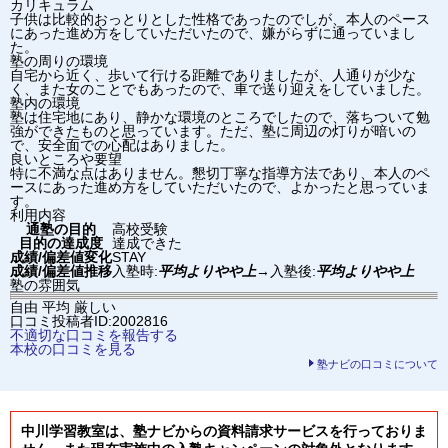
カリキュラム
子供は比較的おっとりとした性格であったのでしが、本人のペース
にあった進め方をしていただいたので、嫌がらずに通っていまし
た。
塾の周りの環境
自宅から近く、歩いて行ける距離でありましたが、人通りが少な
く、また女のことでもあったので、車で送り迎えをしていました。
塾内の環境
塾は住宅地にあり、静かな環境のところでしたので、落ちついて勉
強ができたものと思っています。ただ、塾に周辺の灯りが暗いの
で、安全面での心配はありました。
良いところや要望
特に不満な点はありません。懇切丁寧な指導方法であり、本人のペ
ースにあった進め方をしていただいたので、よかったと思っていま
す。
利用内容
通塾の目的
高校受験
目的の達成度
達成できた
成績/偏差値変化
STAY
成績/偏差値推移
入塾時:
平均よりやや上
→
入塾後:
平均よりやや上
塾の雰囲気
自由
平均
厳しい
口コミ投稿者ID:2002816
不適切な口コミを報告する
本校の口コミを見る
塾ナビの口コミについて
中川学習教室は、塾ナビからの資料請求サービスを行っておりま