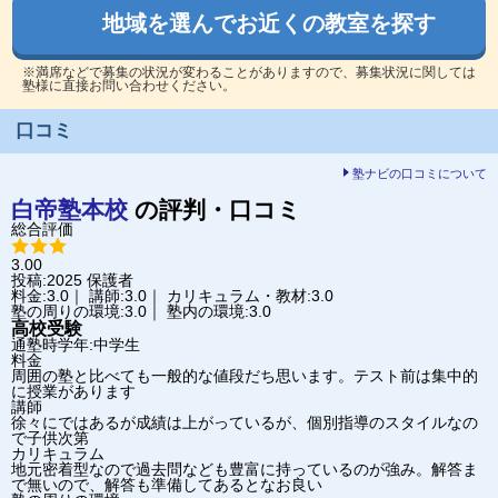
地域を選んでお近くの教室を探す
※満席などで募集の状況が変わることがありますので、募集状況に関しては
塾様に直接お問い合わせください。
口コミ
塾ナビの口コミについて
白帝塾
本校
の評判・口コミ
総合評価
3.00
投稿:2025
保護者
料金:3.0｜ 講師:3.0｜ カリキュラム・教材:3.0
塾の周りの環境:3.0｜ 塾内の環境:3.0
高校受験
通塾時学年:中学生
料金
周囲の塾と比べても一般的な値段だち思います。テスト前は集中的
に授業があります
講師
徐々にではあるが成績は上がっているが、個別指導のスタイルなの
で子供次第
カリキュラム
地元密着型なので過去問なども豊富に持っているのが強み。解答ま
で無いので、解答も準備してあるとなお良い