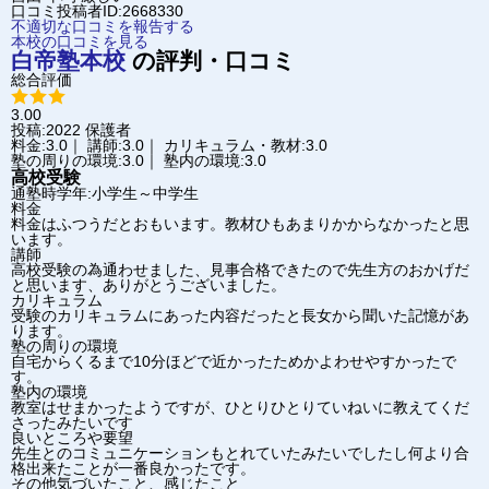
口コミ投稿者ID:2668330
不適切な口コミを報告する
本校の口コミを見る
白帝塾
本校
の評判・口コミ
総合評価
3.00
投稿:2022
保護者
料金:3.0｜ 講師:3.0｜ カリキュラム・教材:3.0
塾の周りの環境:3.0｜ 塾内の環境:3.0
高校受験
通塾時学年:小学生～中学生
料金
料金はふつうだとおもいます。教材ひもあまりかからなかったと思
います。
講師
高校受験の為通わせました、見事合格できたので先生方のおかげだ
と思います、ありがとうございました。
カリキュラム
受験のカリキュラムにあった内容だったと長女から聞いた記憶があ
ります。
塾の周りの環境
自宅からくるまで10分ほどで近かったためかよわせやすかったで
す。
塾内の環境
教室はせまかったようですが、ひとりひとりていねいに教えてくだ
さったみたいです
良いところや要望
先生とのコミュニケーションもとれていたみたいでしたし何より合
格出来たことが一番良かったです。
その他気づいたこと、感じたこと