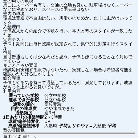
塾の周りの環境
周囲にスーパーも有り、交通の立地も良い。駐車場はなくスーパー
などに停めており、スペースに困る事はない
塾内の環境
環境は普通で不自由はない。川沿いのためか、たまに虫がはいって
くる
入塾理由
子供友人からの紹介で体験を行い、本人と塾のスタイルが一致した
ため
定期テスト
テスト期間には毎日授業が設定されて、集中的に対策を行うスタイ
ル
宿題
量は普通もしくは少なめだと思う。子供も嫌になることなく対応で
きている
良いところや要望
模試毎回実施する訳ではないため、実施しない場合は希望者有無を
確認いただける助かります
総合評価
子供もやる気を持って通塾しているため、満足しております。成績
がもっと上がると良いですが。
利用内容
通っていた学校
公立中学校
進学できた学校
公立中学校
通塾の目的
高校受験
目的の達成度
やや達成できた
通塾頻度
週3日
1日あたりの授業時間
2～3時間
成績/偏差値変化
UP
成績/偏差値推移
入塾時:
平均よりやや下
→
入塾後:
平均
塾の雰囲気
自由
平均
厳しい