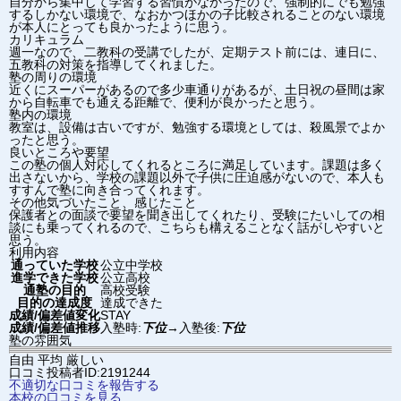
自分から集中して学習する習慣がなかったので、強制的にでも勉強
するしかない環境で、なおかつほかの子比較されることのない環境
が本人にとっても良かったように思う。
カリキュラム
週一なので、二教科の受講でしたが、定期テスト前には、連日に、
五教科の対策を指導してくれました。
塾の周りの環境
近くにスーパーがあるので多少車通りがあるが、土日祝の昼間は家
から自転車でも通える距離で、便利が良かったと思う。
塾内の環境
教室は、設備は古いですが、勉強する環境としては、殺風景でよか
ったと思う。
良いところや要望
この塾の個人対応してくれるところに満足しています。課題は多く
出さないから、学校の課題以外で子供に圧迫感がないので、本人も
すすんで塾に向き合ってくれます。
その他気づいたこと、感じたこと
保護者との面談で要望を聞き出してくれたり、受験にたいしての相
談にも乗ってくれるので、こちらも構えることなく話がしやすいと
思う。
利用内容
通っていた学校
公立中学校
進学できた学校
公立高校
通塾の目的
高校受験
目的の達成度
達成できた
成績/偏差値変化
STAY
成績/偏差値推移
入塾時:
下位
→
入塾後:
下位
塾の雰囲気
自由
平均
厳しい
口コミ投稿者ID:2191244
不適切な口コミを報告する
本校の口コミを見る