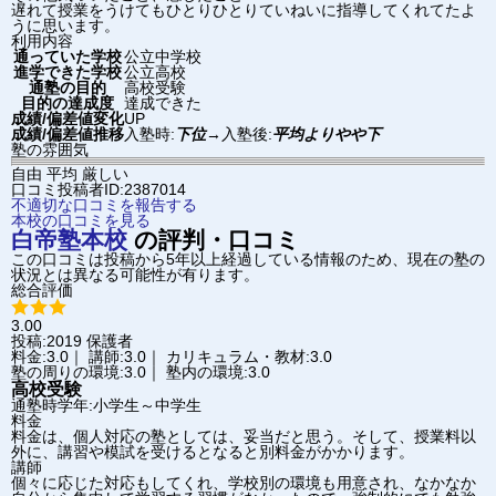
遅れて授業をうけてもひとりひとりていねいに指導してくれてたよ
うに思います。
利用内容
通っていた学校
公立中学校
進学できた学校
公立高校
通塾の目的
高校受験
目的の達成度
達成できた
成績/偏差値変化
UP
成績/偏差値推移
入塾時:
下位
→
入塾後:
平均よりやや下
塾の雰囲気
自由
平均
厳しい
口コミ投稿者ID:2387014
不適切な口コミを報告する
本校の口コミを見る
白帝塾
本校
の評判・口コミ
この口コミは投稿から5年以上経過している情報のため、現在の塾の
状況とは異なる可能性が有ります。
総合評価
3.00
投稿:2019
保護者
料金:3.0｜ 講師:3.0｜ カリキュラム・教材:3.0
塾の周りの環境:3.0｜ 塾内の環境:3.0
高校受験
通塾時学年:小学生～中学生
料金
料金は、個人対応の塾としては、妥当だと思う。そして、授業料以
外に、講習や模試を受けるとなると別料金がかかります。
講師
個々に応じた対応もしてくれ、学校別の環境も用意され、なかなか