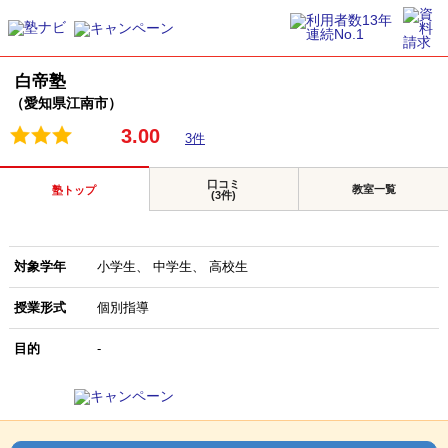
白帝塾
（愛知県江南市）
3.00
3件
口コミ
教室一覧
塾トップ
(3件)
対象学年
小学生
中学生
高校生
授業形式
個別指導
目的
-