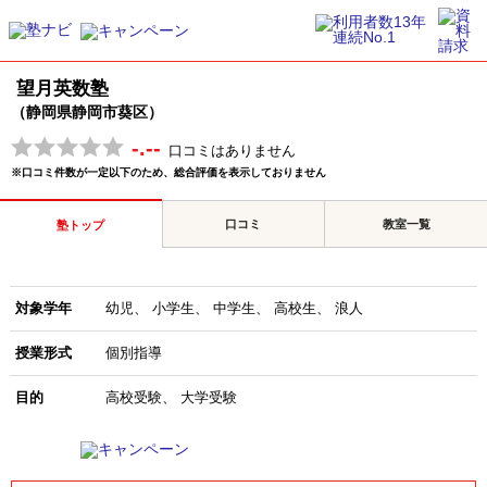
望月英数塾
（静岡県静岡市葵区）
-.--
口コミはありません
※口コミ件数が一定以下のため、総合評価を表示しておりません
口コミ
教室一覧
塾トップ
対象学年
幼児
小学生
中学生
高校生
浪人
授業形式
個別指導
目的
高校受験
大学受験