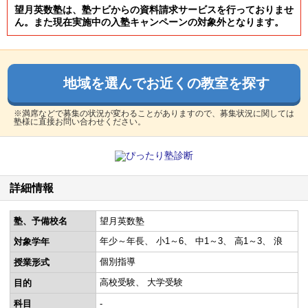
望月英数塾は、塾ナビからの資料請求サービスを行っておりませ
ん。また現在実施中の入塾キャンペーンの対象外となります。
地域を選んでお近くの教室を探す
※満席などで募集の状況が変わることがありますので、募集状況に関しては
塾様に直接お問い合わせください。
詳細情報
塾、予備校名
望月英数塾
年少～年長
小1～6
中1～3
高1～3
浪
対象学年
個別指導
授業形式
高校受験
大学受験
目的
科目
-