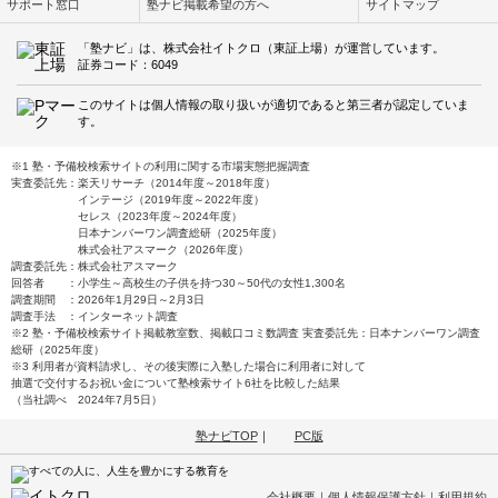
サポート窓口
塾ナビ掲載希望の方へ
サイトマップ
「塾ナビ」は、株式会社イトクロ（東証上場）が運営しています。
証券コード：6049
このサイトは個人情報の取り扱いが適切であると第三者が認定していま
す。
※1 塾・予備校検索サイトの利用に関する市場実態把握調査
実査委託先：楽天リサーチ（2014年度～2018年度）
インテージ（2019年度～2022年度）
セレス（2023年度～2024年度）
日本ナンバーワン調査総研（2025年度）
株式会社アスマーク（2026年度）
調査委託先：株式会社アスマーク
回答者 ：小学生～高校生の子供を持つ30～50代の女性1,300名
調査期間 ：2026年1月29日～2月3日
調査手法 ：インターネット調査
※2 塾・予備校検索サイト掲載教室数、掲載口コミ数調査 実査委託先：日本ナンバーワン調査
総研（2025年度）
※3 利用者が資料請求し、その後実際に入塾した場合に利用者に対して
抽選で交付するお祝い金について塾検索サイト6社を比較した結果
（当社調べ 2024年7月5日）
塾ナビTOP
｜
PC版
会社概要
｜
個人情報保護方針
｜
利用規約