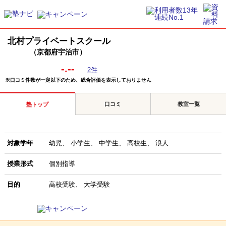
北村プライベートスクール
（京都府宇治市）
-.--
2件
※口コミ件数が一定以下のため、総合評価を表示しておりません
口コミ
教室一覧
塾トップ
対象学年
幼児
小学生
中学生
高校生
浪人
授業形式
個別指導
目的
高校受験
大学受験