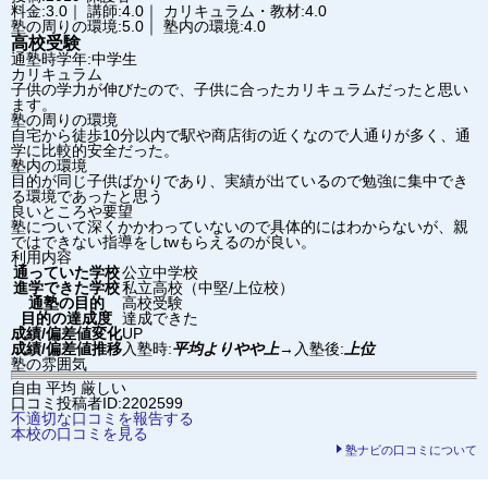
料金:3.0｜ 講師:4.0｜ カリキュラム・教材:4.0
塾の周りの環境:5.0｜ 塾内の環境:4.0
高校受験
通塾時学年:中学生
カリキュラム
子供の学力が伸びたので、子供に合ったカリキュラムだったと思い
ます。
塾の周りの環境
自宅から徒歩10分以内で駅や商店街の近くなので人通りが多く、通
学に比較的安全だった。
塾内の環境
目的が同じ子供ばかりであり、実績が出ているので勉強に集中でき
る環境であったと思う
良いところや要望
塾について深くかかわっていないので具体的にはわからないが、親
ではできない指導をしtwもらえるのが良い。
利用内容
通っていた学校
公立中学校
進学できた学校
私立高校（中堅/上位校）
通塾の目的
高校受験
目的の達成度
達成できた
成績/偏差値変化
UP
成績/偏差値推移
入塾時:
平均よりやや上
→
入塾後:
上位
塾の雰囲気
自由
平均
厳しい
口コミ投稿者ID:2202599
不適切な口コミを報告する
本校の口コミを見る
塾ナビの口コミについて