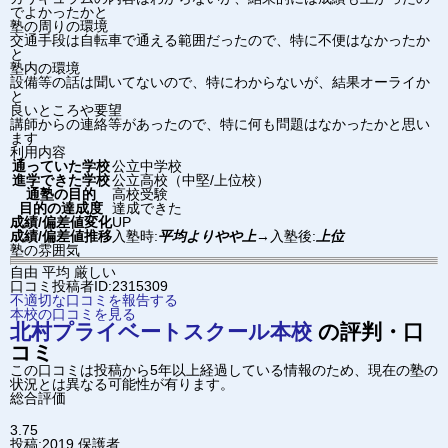
でよかったかと
塾の周りの環境
交通手段は自転車で通える範囲だったので、特に不便はなかったか
と
塾内の環境
設備等の話は聞いてないので、特にわからないが、結果オーライか
と
良いところや要望
講師からの連絡等があったので、特に何も問題はなかったかと思い
ます
利用内容
通っていた学校
公立中学校
進学できた学校
公立高校（中堅/上位校）
通塾の目的
高校受験
目的の達成度
達成できた
成績/偏差値変化
UP
成績/偏差値推移
入塾時:
平均よりやや上
→
入塾後:
上位
塾の雰囲気
自由
平均
厳しい
口コミ投稿者ID:2315309
不適切な口コミを報告する
本校の口コミを見る
北村プライベートスクール
本校
の評判・口
コミ
この口コミは投稿から5年以上経過している情報のため、現在の塾の
状況とは異なる可能性が有ります。
総合評価
3.75
投稿:2019
保護者