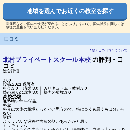
地域を選んでお近くの教室を探す
※満席などで募集の状況が変わることがありますので、募集状況に関しては
塾様に直接お問い合わせください。
口コミ
塾ナビの口コミについて
北村プライベートスクール
本校
の評判・口
コミ
総合評価
3.00
投稿:2021
保護者
料金:3.0｜ 講師:3.0｜ カリキュラム・教材:3.0
塾の周りの環境:3.0｜ 塾内の環境:3.0
高校受験
通塾時学年:中学生
料金
料金は大体の相場だったかと思うので、特に良くも悪くもは分から
ない
講師
よりリアルな過程や実績の話があったかと思う
カリキュラム
カリキュラムの内容はわからないが、結果的には成績も上がったの