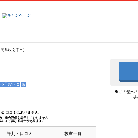
塾名で探す
ランキング
口コミ
静岡県牧之原市］
市］
～3
高1～3
浪
※この塾へ
は
--点
口コミはありません
め、総合評価を表示しておりません
室により異なる場合があります。
評判・口コミ
教室一覧