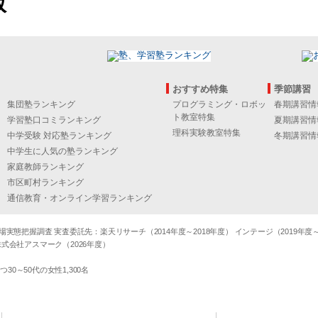
版
おすすめ特集
季節講習
集団塾ランキング
プログラミング・ロボッ
春期講習情
ト教室特集
学習塾口コミランキング
夏期講習情
理科実験教室特集
中学受験 対応塾ランキング
冬期講習情
中学生に人気の塾ランキング
家庭教師ランキング
市区町村ランキング
通信教育・オンライン学習ランキング
態把握調査 実査委託先：楽天リサーチ（2014年度～2018年度） インテージ（2019年度～20
式会社アスマーク（2026年度）
～50代の女性1,300名