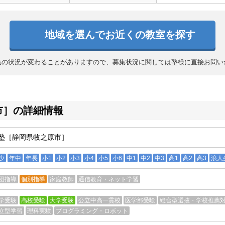
地域を選んでお近くの教室を探す
集の状況が変わることがありますので、募集状況に関しては塾様に直接お問い
市］の詳細情報
塾［静岡県牧之原市］
少
年中
年長
小1
小2
小3
小4
小5
小6
中1
中2
中3
高1
高2
高3
浪人
団指導
個別指導
家庭教師
通信教育・ネット学習
学受験
高校受験
大学受験
公立中高一貫校
医学部受験
総合型選抜・学校推薦
立型学習
理科実験
プログラミング・ロボット