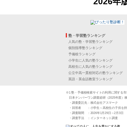
2026年
塾・学習塾ランキング
人気の塾・学習塾ランキング
個別指導塾ランキング
予備校ランキング
小学生に人気の塾ランキング
高校生に人気の塾ランキング
公立中高一貫校対応の塾ランキング
英語・英会話教室ランキング
※1 塾・予備校検索サイトの利用に関する市場実
日本ナンバーワン調査総研（2025年度）株
・調査委託先：株式会社アスマーク
・回答者 ：小学生～高校生の子供を持つ30
・調査期間 ：2026年1月29日～2月3日
・調査手法 ：インターネット調査