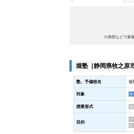
※満席などで募
堀塾［静岡県牧之原
塾、予備校名
堀
対象
年
授業形式
集
中
目的
自