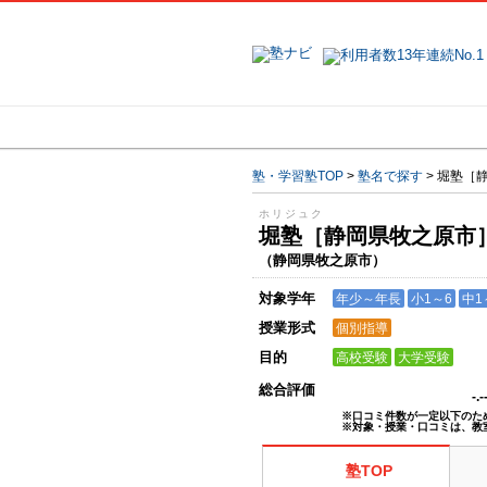
地域で探す
塾・学習塾TOP
>
塾名で探す
>
堀塾［
ホリジュク
堀塾［静岡県牧之原
（静岡県牧之原市）
対象学年
年少～年長
小1～6
中1
授業形式
個別指導
目的
高校受験
大学受験
総合評価
-.
※口コミ件数が一定以下のた
※対象・授業・口コミは、教
塾TOP