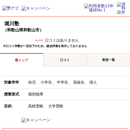
堀川塾
（和歌山県和歌山市）
-.--
口コミはありません
※口コミ件数が一定以下のため、総合評価を表示しておりません
口コミ
教室一覧
塾トップ
対象学年
幼児
小学生
中学生
高校生
浪人
授業形式
個別指導
目的
高校受験
大学受験