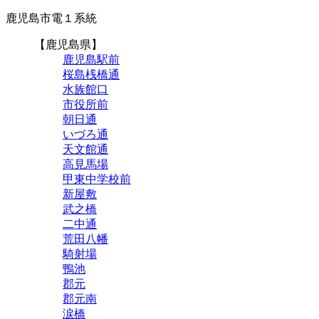
鹿児島市電１系統
【鹿児島県】
鹿児島駅前
桜島桟橋通
水族館口
市役所前
朝日通
いづろ通
天文館通
高見馬場
甲東中学校前
新屋敷
武之橋
二中通
荒田八幡
騎射場
鴨池
郡元
郡元南
涙橋