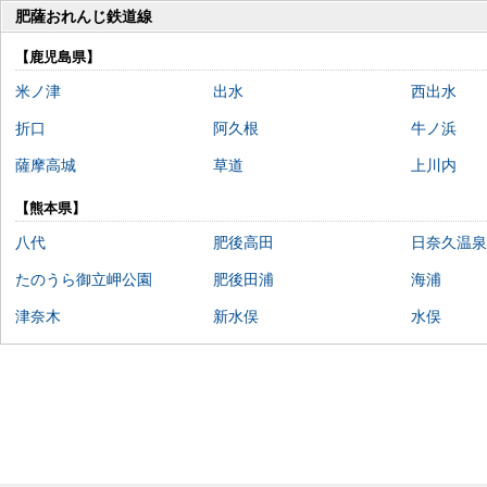
肥薩おれんじ鉄道線
【鹿児島県】
米ノ津
出水
西出水
折口
阿久根
牛ノ浜
薩摩高城
草道
上川内
【熊本県】
八代
肥後高田
日奈久温泉
たのうら御立岬公園
肥後田浦
海浦
津奈木
新水俣
水俣