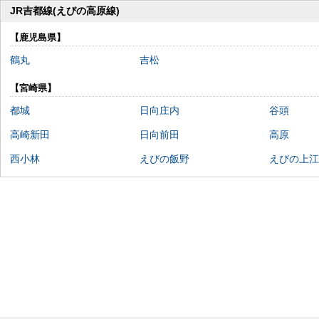
JR吉都線(えびの高原線)
【鹿児島県】
鶴丸
吉松
【宮崎県】
都城
日向庄内
谷頭
高崎新田
日向前田
高原
西小林
えびの飯野
えびの上江