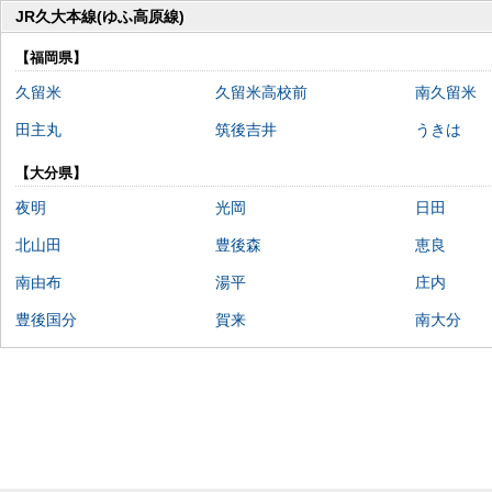
JR久大本線(ゆふ高原線)
【福岡県】
久留米
久留米高校前
南久留米
田主丸
筑後吉井
うきは
【大分県】
夜明
光岡
日田
北山田
豊後森
恵良
南由布
湯平
庄内
豊後国分
賀来
南大分