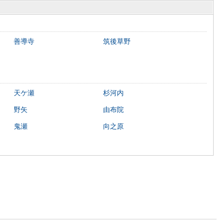
善導寺
筑後草野
天ケ瀬
杉河内
野矢
由布院
鬼瀬
向之原