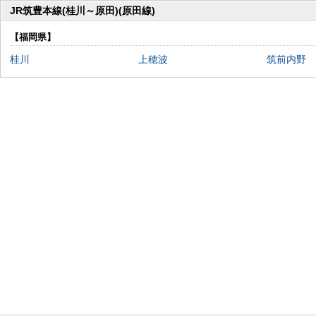
JR筑豊本線(桂川～原田)(原田線)
【福岡県】
桂川
上穂波
筑前内野