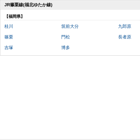
JR篠栗線(福北ゆたか線)
【福岡県】
桂川
筑前大分
九郎原
篠栗
門松
長者原
吉塚
博多