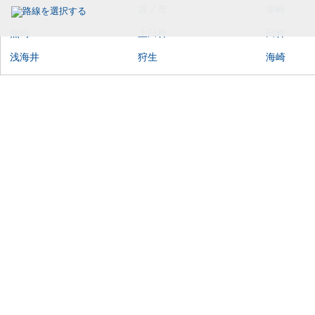
大在
坂ノ市
幸崎
熊崎
上臼杵
臼杵
浅海井
狩生
海崎