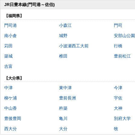
JR日豊本線(門司港～佐伯)
【福岡県】
門司港
小森江
門司
南小倉
城野
安部山公園
苅田
小波瀬西工大前
行橋
築城
椎田
豊前松江
吉富
【大分県】
中津
東中津
今津
柳ケ浦
豊前長洲
宇佐
中山香
杵築
大神
豊後豊岡
亀川
別府大学
西大分
大分
牧